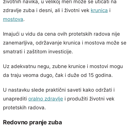
životnih navika, u velikoj meri može se uticati na
zdravlje zuba i desni, ali i životni vek
krunica
i
mostova
.
Imajući u vidu da cena ovih protetskih radova nije
zanemarljiva, održavanje krunica i mostova može se
smatrati i zaštitom investicije.
Uz adekvatnu negu, zubne krunice i mostovi mogu
da traju veoma dugo, čak i duže od 15 godina.
U nastavku slede praktični saveti kako održati i
unaprediti
oralno zdravlje
i produžiti životni vek
protetskih radova.
Redovno pranje zuba