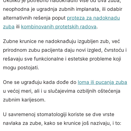
Ukoliko je potrebno nadoknaditi više od dva zuba,
neophodna je ugradnja zubnih implanata, ili odabir
alternativnih rešenja poput
proteza za nadoknadu
zuba
ili
kombinovanih protetskih radova
.
Zubne krunice ne nadoknađuju izgubljen zub, već
prirodnom zubu pacijenta daju novi izgled, čvrstoću i
rešavaju sve funkcionalne i estetske probleme koji
mogu postojati.
One se ugrađuju kada dođe do
loma ili pucanja zuba
u većoj meri, ali i u slučajevima ozbiljnih oštećenja
zubnim karijesom.
U savremenoj stomatologiji koriste se dve vrste
navlaka za zube, kako se krunice još nazivaju, i to: