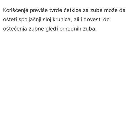
Korišćenje previše tvrde četkice za zube može da
ošteti spoljašnji sloj krunica, ali i dovesti do
oštećenja zubne gleđi prirodnih zuba.