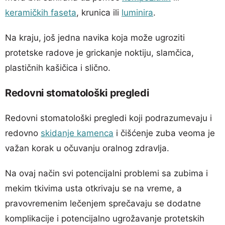
keramičkih faseta
, krunica ili
luminira
.
Na kraju, još jedna navika koja može ugroziti
protetske radove je grickanje noktiju, slamčica,
plastičnih kašičica i slično.
Redovni stomatološki pregledi
Redovni stomatološki pregledi koji podrazumevaju i
redovno
skidanje kamenca
i čišćenje zuba veoma je
važan korak u očuvanju oralnog zdravlja.
Na ovaj način svi potencijalni problemi sa zubima i
mekim tkivima usta otkrivaju se na vreme, a
pravovremenim lečenjem sprečavaju se dodatne
komplikacije i potencijalno ugrožavanje protetskih