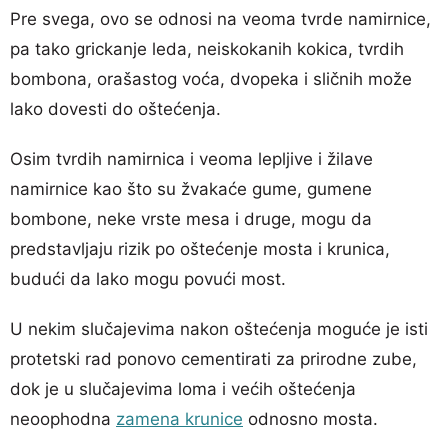
Pre svega, ovo se odnosi na veoma tvrde namirnice,
pa tako grickanje leda, neiskokanih kokica, tvrdih
bombona, orašastog voća, dvopeka i sličnih može
lako dovesti do oštećenja.
Osim tvrdih namirnica i veoma lepljive i žilave
namirnice kao što su žvakaće gume, gumene
bombone, neke vrste mesa i druge, mogu da
predstavljaju rizik po oštećenje mosta i krunica,
budući da lako mogu povući most.
U nekim slučajevima nakon oštećenja moguće je isti
protetski rad ponovo cementirati za prirodne zube,
dok je u slučajevima loma i većih oštećenja
neoophodna
zamena krunice
odnosno mosta.