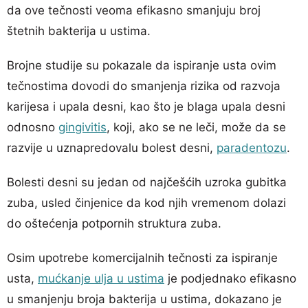
da ove tečnosti veoma efikasno smanjuju broj
štetnih bakterija u ustima.
Brojne studije su pokazale da ispiranje usta ovim
tečnostima dovodi do smanjenja rizika od razvoja
karijesa i upala desni, kao što je blaga upala desni
odnosno
gingivitis
, koji, ako se ne leči, može da se
razvije u uznapredovalu bolest desni,
paradentozu
.
Bolesti desni su jedan od najčešćih uzroka gubitka
zuba, usled činjenice da kod njih vremenom dolazi
do oštećenja potpornih struktura zuba.
Osim upotrebe komercijalnih tečnosti za ispiranje
usta,
mućkanje ulja u ustima
je podjednako efikasno
u smanjenju broja bakterija u ustima, dokazano je