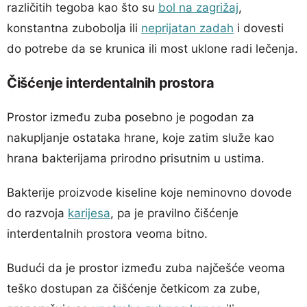
različitih tegoba kao što su
bol na zagrižaj
,
konstantna zubobolja ili
neprijatan zadah
i dovesti
do potrebe da se krunica ili most uklone radi lečenja.
Čišćenje interdentalnih prostora
Prostor između zuba posebno je pogodan za
nakupljanje ostataka hrane, koje zatim služe kao
hrana bakterijama prirodno prisutnim u ustima.
Bakterije proizvode kiseline koje neminovno dovode
do razvoja
karijesa
, pa je pravilno čišćenje
interdentalnih prostora veoma bitno.
Budući da je prostor između zuba najčešće veoma
teško dostupan za čišćenje četkicom za zube,