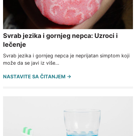
Svrab jezika i gornjeg nepca: Uzroci i
lečenje
Svrab jezika i gornjeg nepca je neprijatan simptom koji
može da se javi iz više…
NASTAVITE SA ČITANJEM →