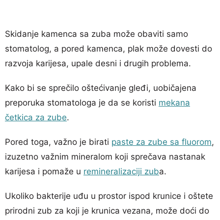
Skidanje kamenca sa zuba može obaviti samo
stomatolog, a pored kamenca, plak može dovesti do
razvoja karijesa, upale desni i drugih problema.
Kako bi se sprečilo oštećivanje gleđi, uobičajena
preporuka stomatologa je da se koristi
mekana
četkica za zube
.
Pored toga, važno je birati
paste za zube sa fluorom
,
izuzetno važnim mineralom koji sprečava nastanak
karijesa i pomaže u
remineralizaciji zub
a.
Ukoliko bakterije uđu u prostor ispod krunice i oštete
prirodni zub za koji je krunica vezana, može doći do