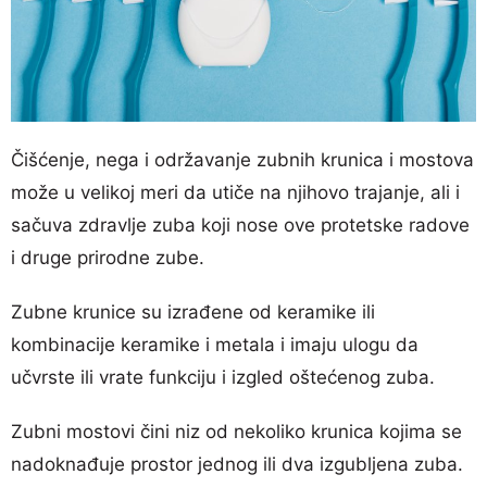
Čišćenje, nega i održavanje zubnih krunica i mostova
može u velikoj meri da utiče na njihovo trajanje, ali i
sačuva zdravlje zuba koji nose ove protetske radove
i druge prirodne zube.
Zubne krunice su izrađene od keramike ili
kombinacije keramike i metala i imaju ulogu da
učvrste ili vrate funkciju i izgled oštećenog zuba.
Zubni mostovi čini niz od nekoliko krunica kojima se
nadoknađuje prostor jednog ili dva izgubljena zuba.