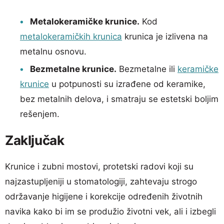
Metalokeramičke krunice.
Kod
metalokeramičkih krunica
krunica je izlivena na
metalnu osnovu.
Bezmetalne krunice.
Bezmetalne ili
keramičke
krunice
u potpunosti su izrađene od keramike,
bez metalnih delova, i smatraju se estetski boljim
rešenjem.
Zaključak
Krunice i zubni mostovi, protetski radovi koji su
najzastupljeniji u stomatologiji, zahtevaju strogo
održavanje higijene i korekcije određenih životnih
navika kako bi im se produžio životni vek, ali i izbegli