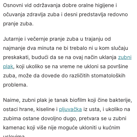
Osnovni vid održavanja dobre oralne higijene i
očuvanja zdravlja zuba i desni predstavlja redovno
pranje zuba.
Jutarnje i večernje pranje zuba u trajanju od
najmanje dva minuta ne bi trebalo ni u kom slučaju
preskakati, budući da se na ovaj način uklanja
zubni
plak
, koji ukoliko se na vreme ne ukloni sa površine
zuba, može da dovede do različitih stomatoloških
problema.
Naime, zubni plak je tanak biofilm koji čine bakterije,
ostaci hrane, kiseline i
pljuvačka
iz usta, i ukoliko na
zubima ostane dovoljno dugo, pretvara se u zubni
kamenac koji više nije moguće ukloniti u kućnim
uslovima.