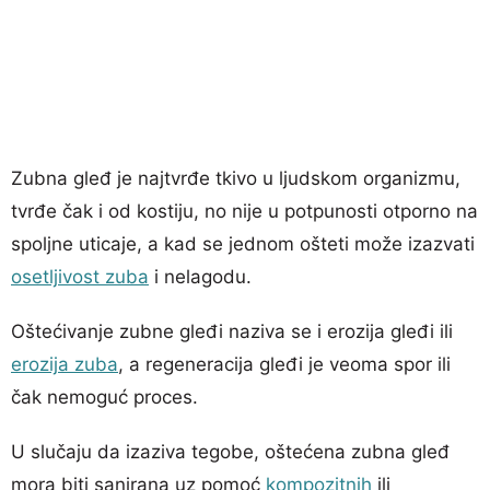
Zubna gleđ je najtvrđe tkivo u ljudskom organizmu,
tvrđe čak i od kostiju, no nije u potpunosti otporno na
spoljne uticaje, a kad se jednom ošteti može izazvati
osetljivost zuba
i nelagodu.
Oštećivanje zubne gleđi naziva se i erozija gleđi ili
erozija zuba
, a regeneracija gleđi je veoma spor ili
čak nemoguć proces.
U slučaju da izaziva tegobe, oštećena zubna gleđ
mora biti sanirana uz pomoć
kompozitnih
ili