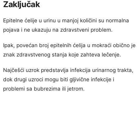
Zaključak
Epitelne ćelije u urinu u manjoj količini su normalna
pojava i ne ukazuju na zdravstveni problem.
Ipak, povećan broj epitelnih ćelija u mokraći obično je
znak zdravstvenog stanja koje zahteva lečenje.
Najčešći uzrok predstavlja infekcija urinarnog trakta,
dok drugi uzroci mogu biti gljivične infekcije i
problemi sa bubrezima ili jetrom.