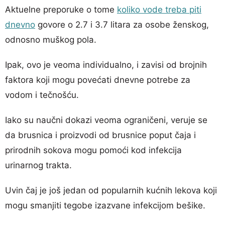
Aktuelne preporuke o tome
koliko vode treba piti
dnevno
govore o 2.7 i 3.7 litara za osobe ženskog,
odnosno muškog pola.
Ipak, ovo je veoma individualno, i zavisi od brojnih
faktora koji mogu povećati dnevne potrebe za
vodom i tečnošću.
Iako su naučni dokazi veoma ograničeni, veruje se
da brusnica i proizvodi od brusnice poput čaja i
prirodnih sokova mogu pomoći kod infekcija
urinarnog trakta.
Uvin čaj je još jedan od popularnih kućnih lekova koji
mogu smanjiti tegobe izazvane infekcijom bešike.