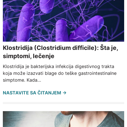
Klostridija (Clostridium difficile): Šta je,
simptomi, lečenje
Klostridija je bakterijska infekcija digestivnog trakta
koja može izazvati blage do teške gastrointestinalne
simptome. Kada…
NASTAVITE SA ČITANJEM →