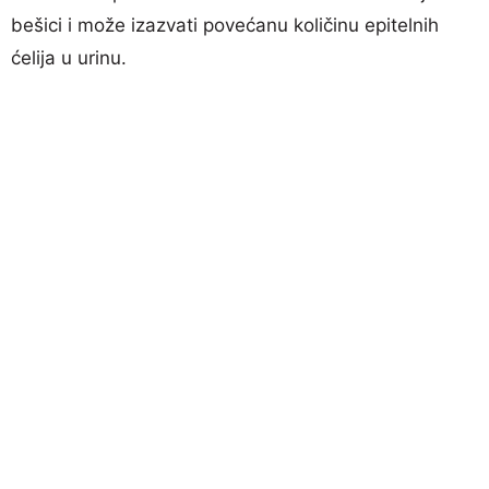
bešici i može izazvati povećanu količinu epitelnih
ćelija u urinu.