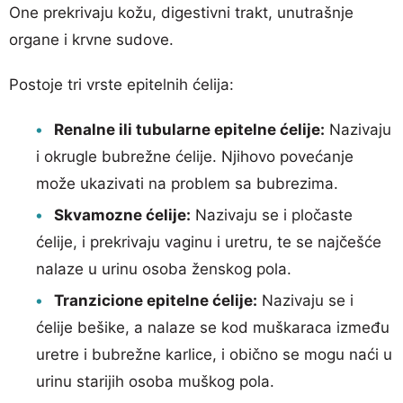
One prekrivaju kožu, digestivni trakt, unutrašnje
organe i krvne sudove.
Postoje tri vrste epitelnih ćelija:
Renalne ili tubularne epitelne ćelije:
Nazivaju
i okrugle bubrežne ćelije. Njihovo povećanje
može ukazivati na problem sa bubrezima.
Skvamozne ćelije:
Nazivaju se i pločaste
ćelije, i prekrivaju vaginu i uretru, te se najčešće
nalaze u urinu osoba ženskog pola.
Tranzicione epitelne ćelije:
Nazivaju se i
ćelije bešike, a nalaze se kod muškaraca između
uretre i bubrežne karlice, i obično se mogu naći u
urinu starijih osoba muškog pola.