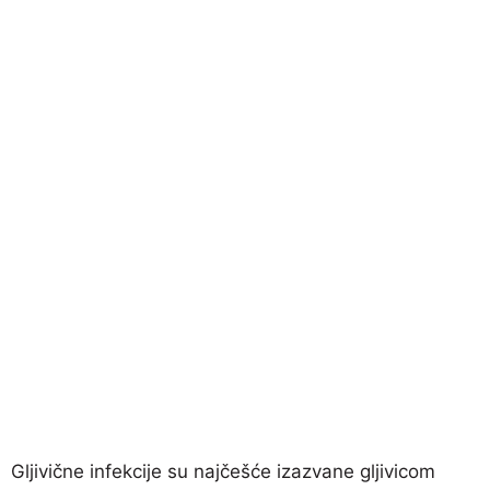
Gljivične infekcije su najčešće izazvane gljivicom