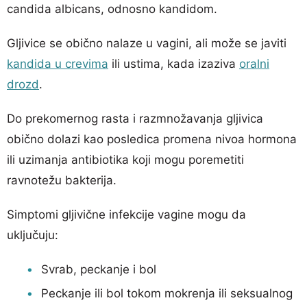
candida albicans, odnosno kandidom.
Gljivice se obično nalaze u vagini, ali može se javiti
kandida u crevima
ili ustima, kada izaziva
oralni
drozd
.
Do prekomernog rasta i razmnožavanja gljivica
obično dolazi kao posledica promena nivoa hormona
ili uzimanja antibiotika koji mogu poremetiti
ravnotežu bakterija.
Simptomi gljivične infekcije vagine mogu da
uključuju:
Svrab, peckanje i bol
Peckanje ili bol tokom mokrenja ili seksualnog