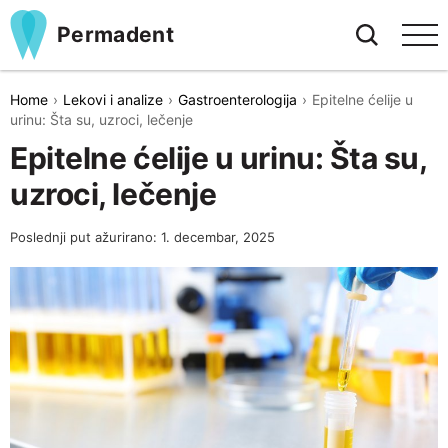
Permadent
Home
Lekovi i analize
Gastroenterologija
Epitelne ćelije u
urinu: Šta su, uzroci, lečenje
Epitelne ćelije u urinu: Šta su,
uzroci, lečenje
Poslednji put ažurirano: 1. decembar, 2025