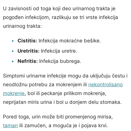
U zavisnosti od toga koji deo urinarnog trakta je
pogođen infekcijom, razlikuju se tri vrste infekcija
urinarnog trakta:
Cistitis:
Infekcija mokraćne bešike.
Uretritis:
Infekcija uretre.
Nefritis:
Infekcija bubrega.
Simptomi urinarne infekcije mogu da uključuju čestu i
neodložnu potrebu za mokrenjem ili
nekontrolisano
mokrenje
, bol ili peckanje prilikom mokrenja,
neprijatan miris urina i bol u donjem delu stomaka.
Pored toga, urin može biti promenjenog mirisa,
taman
ili zamućen, a moguća je i pojava krvi.