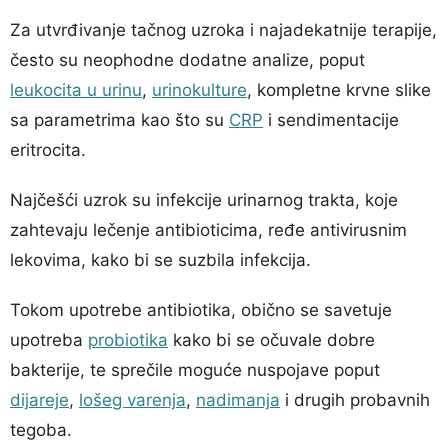
Za utvrđivanje tačnog uzroka i najadekatnije terapije,
često su neophodne dodatne analize, poput
leukocita u urinu
,
urinokulture
, kompletne krvne slike
sa parametrima kao što su
CRP
i sendimentacije
eritrocita.
Najčešći uzrok su infekcije urinarnog trakta, koje
zahtevaju lečenje antibioticima, ređe antivirusnim
lekovima, kako bi se suzbila infekcija.
Tokom upotrebe antibiotika, obično se savetuje
upotreba
probiotika
kako bi se očuvale dobre
bakterije, te sprečile moguće nuspojave poput
dijareje
,
lošeg varenja
,
nadimanja
i drugih probavnih
tegoba.