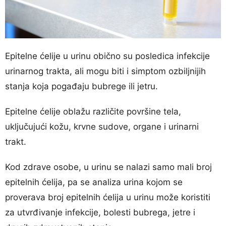
Epitelne ćelije u urinu obično su posledica infekcije
urinarnog trakta, ali mogu biti i simptom ozbiljnijih
stanja koja pogađaju bubrege ili jetru.
Epitelne ćelije oblažu različite površine tela,
uključujući kožu, krvne sudove, organe i urinarni
trakt.
Kod zdrave osobe, u urinu se nalazi samo mali broj
epitelnih ćelija, pa se analiza urina kojom se
proverava broj epitelnih ćelija u urinu može koristiti
za utvrđivanje infekcije, bolesti bubrega, jetre i