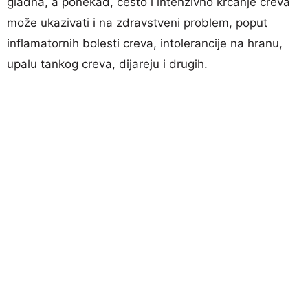
gladna, a ponekad, često i intenzivno krčanje creva
može ukazivati i na zdravstveni problem, poput
inflamatornih bolesti creva, intolerancije na hranu,
upalu tankog creva, dijareju i drugih.