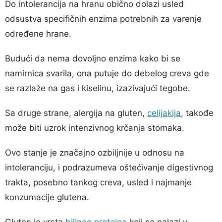
Do intolerancija na hranu obično dolazi usled
odsustva specifičnih enzima potrebnih za varenje
određene hrane.
Budući da nema dovoljno enzima kako bi se
namirnica svarila, ona putuje do debelog creva gde
se razlaže na gas i kiselinu, izazivajući tegobe.
Sa druge strane, alergija na gluten,
celijakija
, takođe
može biti uzrok intenzivnog krčanja stomaka.
Ovo stanje je značajno ozbiljnije u odnosu na
intoleranciju, i podrazumeva oštećivanje digestivnog
trakta, posebno tankog creva, usled i najmanje
konzumacije glutena.
Gluten je vrsta
biljnog proteina
koji se nalazi u