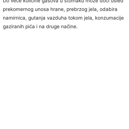
Do veće količine gasova u stomaku može doći usled
prekomernog unosa hrane, prebrzog jela, odabira
namirnica, gutanja vazduha tokom jela, konzumacije
gaziranih pića i na druge načine.