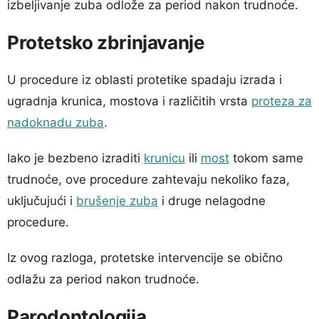
izbeljivanje zuba odlože za period nakon trudnoće.
Protetsko zbrinjavanje
U procedure iz oblasti protetike spadaju izrada i
ugradnja krunica, mostova i različitih vrsta
proteza za
nadoknadu zuba
.
Iako je bezbeno izraditi
krunicu
ili
most
tokom same
trudnoće, ove procedure zahtevaju nekoliko faza,
uključujući i
brušenje zuba
i druge nelagodne
procedure.
Iz ovog razloga, protetske intervencije se obično
odlažu za period nakon trudnoće.
Parodontologija