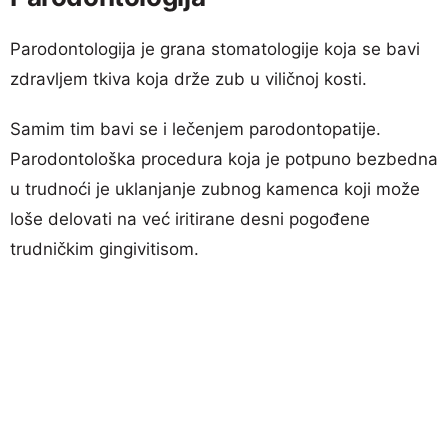
Parodontologija je grana stomatologije koja se bavi
zdravljem tkiva koja drže zub u viličnoj kosti.
Samim tim bavi se i lečenjem parodontopatije.
Parodontološka procedura koja je potpuno bezbedna
u trudnoći je uklanjanje zubnog kamenca koji može
loše delovati na već iritirane desni pogođene
trudničkim gingivitisom.