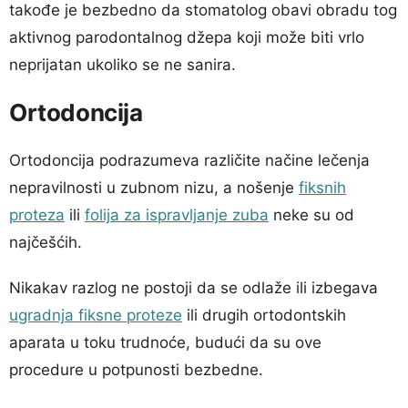
takođe je bezbedno da stomatolog obavi obradu tog
aktivnog parodontalnog džepa koji može biti vrlo
neprijatan ukoliko se ne sanira.
Ortodoncija
Ortodoncija podrazumeva različite načine lečenja
nepravilnosti u zubnom nizu, a nošenje
fiksnih
proteza
ili
folija za ispravljanje zuba
neke su od
najčešćih.
Nikakav razlog ne postoji da se odlaže ili izbegava
ugradnja fiksne proteze
ili drugih ortodontskih
aparata u toku trudnoće, budući da su ove
procedure u potpunosti bezbedne.