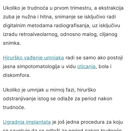
Ukoliko je trudnoća u prvom trimestru, a ekstrakcija
zuba je nužna i hitna, snimanje se isključivo radi
digitalnim metodama radiografisanja, uz isključivu
izradu retroalveolarnog, odnosno malog, ciljanog
snimka.
Hirurško vađenje umnjaka
radi se samo ako postoji
jasna simpotomatologija u vidu
oticanja
, bola i
diskomfora.
Ukoliko je umnjak u mirnoj fazi, hirurško
odstranjivanje istog se odlaže za period nakon
trudnoće.
Ugradnja implantata
je još jedna procedura za koju
se savetuje da se odloži za period nakon trudnoće.