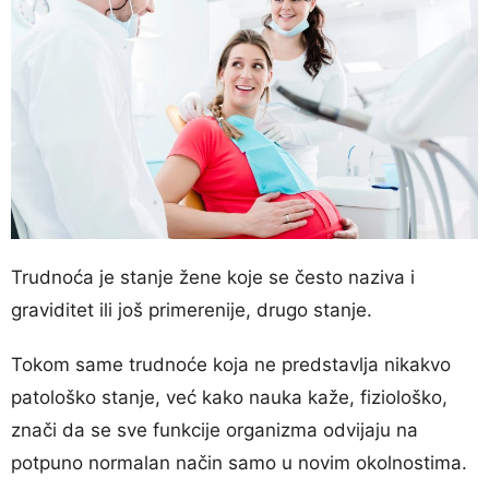
Trudnoća je stanje žene koje se često naziva i
graviditet ili još primerenije, drugo stanje.
Tokom same trudnoće koja ne predstavlja nikakvo
patološko stanje, već kako nauka kaže, fiziološko,
znači da se sve funkcije organizma odvijaju na
potpuno normalan način samo u novim okolnostima.