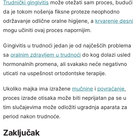
Trudnički gingivitis
može otežati sam proces, budući
da je tokom nošenja fiksne proteze neophodno
održavanje odlične oralne higijene, a
krvarenje desni
mogu učiniti ovaj proces napornijim.
Gingivitis u trudnoći jedan je od najčešćih problema
sa
oralnim zdravljem u trudnoći
do kog dolazi usled
hormonalnih promena, ali svakako neće negativno
uticati na uspešnost ortodontske terapije.
Ukoliko majka ima izražene
mučnine
i
povraćanje
,
proces izrade otisaka može biti neprijatan pa se u
tim slučajevima može odložiti ugradnja aparata za
period nakon trudnoće.
Zaključak