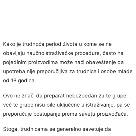
Kako je trudnoća period života u kome se ne
obavljaju naučnoistraživačke procedure, često na
pojedinim proizvodima može naći obaveštenje da
upotreba nije preporučljiva za trudnice i osobe mlađe
od 18 godina.
Ovo ne znači da preparat nebezbedan za te grupe,
već te grupe nisu bile uključene u istraživanje, pa se
preporučuje postupanje prema savetu proizvođača.
Stoga, trudnicama se generalno savetuje da