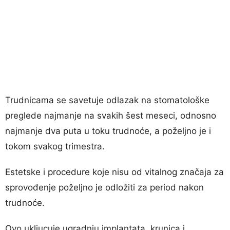
Trudnicama se savetuje odlazak na stomatološke
preglede najmanje na svakih šest meseci, odnosno
najmanje dva puta u toku trudnoće, a poželjno je i
tokom svakog trimestra.
Estetske i procedure koje nisu od vitalnog značaja za
sprovođenje poželjno je odložiti za period nakon
trudnoće.
Ovo ukljucuje ugradnju implantata, krunica i