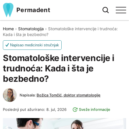
Permadent
Home
Stomatologija
Stomatološke intervencije i trudnoća:
Kada i šta je bezbedno?
Napisao medicinski stručnjak
Stomatološke intervencije i
trudnoća: Kada i šta je
bezbedno?
Napisala:
Božica Tomčić, doktor stomatologije
Poslednji put ažurirano: 8. jul, 2026
Sveže informacije