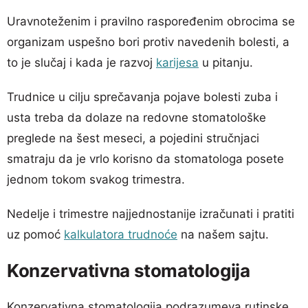
Uravnoteženim i pravilno raspoređenim obrocima se
organizam uspešno bori protiv navedenih bolesti, a
to je slučaj i kada je razvoj
karijesa
u pitanju.
Trudnice u cilju sprečavanja pojave bolesti zuba i
usta treba da dolaze na redovne stomatološke
preglede na šest meseci, a pojedini stručnjaci
smatraju da je vrlo korisno da stomatologa posete
jednom tokom svakog trimestra.
Nedelje i trimestre najjednostanije izračunati i pratiti
uz pomoć
kalkulatora trudnoće
na našem sajtu.
Konzervativna stomatologija
Konzervativna stomatologija podrazumeva rutinske