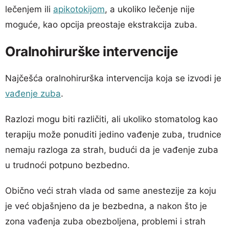
lečenjem ili
apikotokijom
, a ukoliko lečenje nije
moguće, kao opcija preostaje ekstrakcija zuba.
Oralnohirurške intervencije
Najčešća oralnohirurška intervencija koja se izvodi je
vađenje zuba
.
Razlozi mogu biti različiti, ali ukoliko stomatolog kao
terapiju može ponuditi jedino vađenje zuba, trudnice
nemaju razloga za strah, budući da je vađenje zuba
u trudnoći potpuno bezbedno.
Obično veći strah vlada od same anestezije za koju
je već objašnjeno da je bezbedna, a nakon što je
zona vađenja zuba obezboljena, problemi i strah