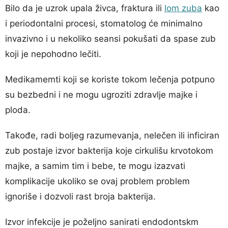
Bilo da je uzrok upala živca, fraktura ili
lom zuba
kao
i periodontalni procesi, stomatolog će minimalno
invazivno i u nekoliko seansi pokušati da spase zub
koji je nepohodno lečiti.
Medikamemti koji se koriste tokom lečenja potpuno
su bezbedni i ne mogu ugroziti zdravlje majke i
ploda.
Takođe, radi boljeg razumevanja, nelečen ili inficiran
zub postaje izvor bakterija koje cirkulišu krvotokom
majke, a samim tim i bebe, te mogu izazvati
komplikacije ukoliko se ovaj problem problem
ignoriše i dozvoli rast broja bakterija.
Izvor infekcije je poželjno sanirati endodontskm