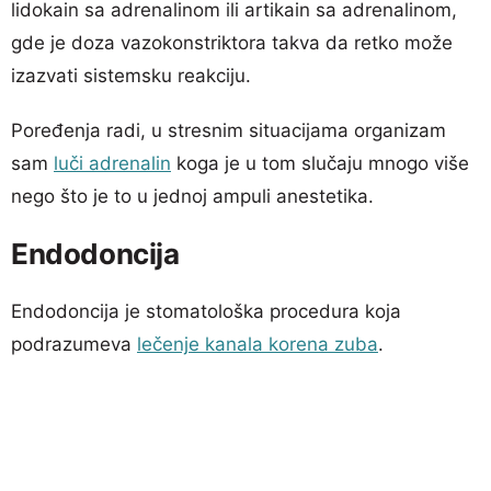
lidokain sa adrenalinom ili artikain sa adrenalinom,
gde je doza vazokonstriktora takva da retko može
izazvati sistemsku reakciju.
Poređenja radi, u stresnim situacijama organizam
sam
luči adrenalin
koga je u tom slučaju mnogo više
nego što je to u jednoj ampuli anestetika.
Endodoncija
Endodoncija je stomatološka procedura koja
podrazumeva
lečenje kanala korena zuba
.