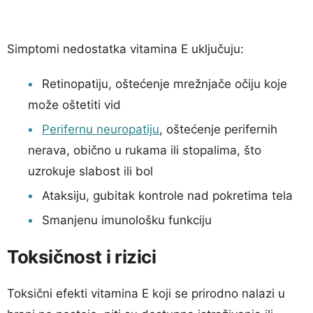
Simptomi nedostatka vitamina E uključuju:
Retinopatiju, oštećenje mrežnjače očiju koje
može oštetiti vid
Perifernu neuropatiju
, oštećenje perifernih
nerava, obično u rukama ili stopalima, što
uzrokuje slabost ili bol
Ataksiju, gubitak kontrole nad pokretima tela
Smanjenu imunološku funkciju
Toksičnost i rizici
Toksični efekti vitamina E koji se prirodno nalazi u