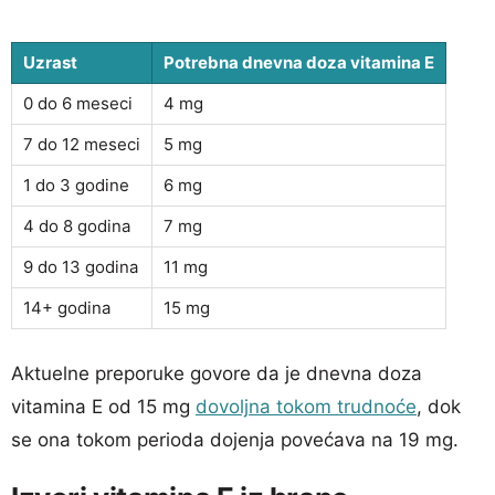
Uzrast
Potrebna dnevna doza vitamina E
0 do 6 meseci
4 mg
7 do 12 meseci
5 mg
1 do 3 godine
6 mg
4 do 8 godina
7 mg
9 do 13 godina
11 mg
14+ godina
15 mg
Aktuelne preporuke govore da je dnevna doza
vitamina E od 15 mg
dovoljna tokom trudnoće
, dok
se ona tokom perioda dojenja povećava na 19 mg.