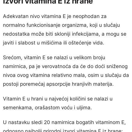
Izvori vitamina E iz hrane
Adekvatan nivo vitamina E je neophodan za
normalno funkcionisanje organizma, koji u slučaju
nedostatka može biti skloniji infekcijama, a mogu se
javiti i slabost u mišićima ili oštećenje vida.
Srećom, vitamin E se nalazi u velikom broju
namirnica, pa je verovatnoća da će do doći sniženog
nivoa ovog vitamina relativno mala, osim u slučaju da
postoji poremećaj apsorpcije hranjivih materija.
Vitamin E u hrani u najvećoj količini se nalazi u
semenkama, orašastom voću i uljima.
U nastavku sledi 20 namirnica bogatih vitaminom E,
odnosno najbolji prirodni izvori vitamina E iz hrane: