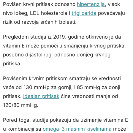
Povišen krvni pritisak odnosno
hipertenzija
, visok
nivo lošeg, LDL holesterola i
triglicerida
povećavaju
rizik od razvoja srčanih bolesti.
Pregledom studija iz 2019. godine otkriveno je da
vitamin E može pomoći u smanjenju krvnog pritiska,
posebno dijastolnog, odnosno donjeg krvnog
pritiska.
Povišenim krvnim pritiskom smatraju se vrednosti
veće od 130 mmHg za gornji, i 85 mmHg za donji
pritisak.
Idealan pritisak
čine vrednosti manje od
120/80 mmHg.
Pored toga, studije pokazuju da uzimanje vitamina E
u kombinaciji sa
omega-3 masnim kiselinama
može