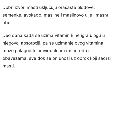
Dobri izvori masti uključuju orašaste plodove,
semenke, avokado, masline i maslinovo ulje i masnu
ribu.
Deo dana kada se uzima vitamin E ne igra ulogu u
njegovoj apsorpciji, pa se uzimanje ovog vitamina
može prilagoditi individualnom rasporedu i
obavezama, sve dok se on unosi uz obrok koji sadrži
masti.