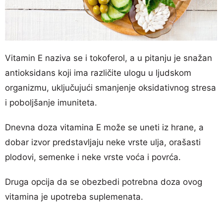
Vitamin E naziva se i tokoferol, a u pitanju je snažan
antioksidans koji ima različite ulogu u ljudskom
organizmu, uključujući smanjenje oksidativnog stresa
i poboljšanje imuniteta.
Dnevna doza vitamina E može se uneti iz hrane, a
dobar izvor predstavljaju neke vrste ulja, orašasti
plodovi, semenke i neke vrste voća i povrća.
Druga opcija da se obezbedi potrebna doza ovog
vitamina je upotreba suplemenata.