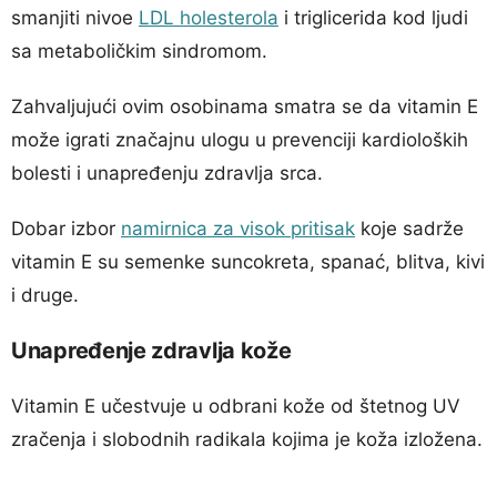
smanjiti nivoe
LDL holesterola
i triglicerida kod ljudi
sa metaboličkim sindromom.
Zahvaljujući ovim osobinama smatra se da vitamin E
može igrati značajnu ulogu u prevenciji kardioloških
bolesti i unapređenju zdravlja srca.
Dobar izbor
namirnica za visok pritisak
koje sadrže
vitamin E su semenke suncokreta, spanać, blitva, kivi
i druge.
Unapređenje zdravlja kože
Vitamin E učestvuje u odbrani kože od štetnog UV
zračenja i slobodnih radikala kojima je koža izložena.