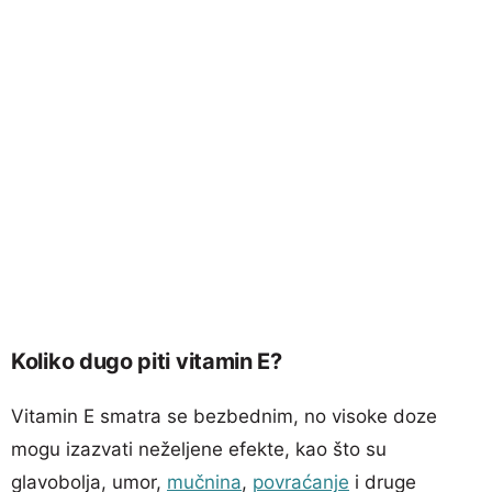
Koliko dugo piti vitamin E?
Vitamin E smatra se bezbednim, no visoke doze
mogu izazvati neželjene efekte, kao što su
glavobolja, umor,
mučnina
,
povraćanje
i druge