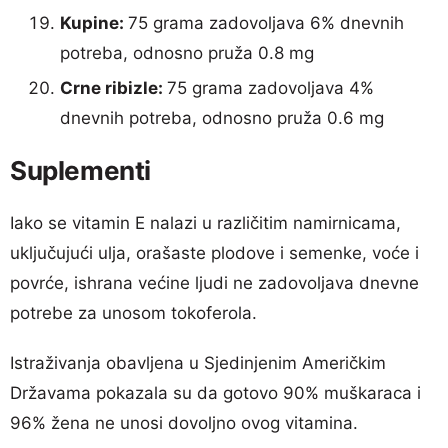
Kupine:
75 grama zadovoljava 6% dnevnih
potreba, odnosno pruža 0.8 mg
Crne ribizle:
75 grama zadovoljava 4%
dnevnih potreba, odnosno pruža 0.6 mg
Suplementi
Iako se vitamin E nalazi u različitim namirnicama,
uključujući ulja, orašaste plodove i semenke, voće i
povrće, ishrana većine ljudi ne zadovoljava dnevne
potrebe za unosom tokoferola.
Istraživanja obavljena u Sjedinjenim Američkim
Državama pokazala su da gotovo 90% muškaraca i
96% žena ne unosi dovoljno ovog vitamina.