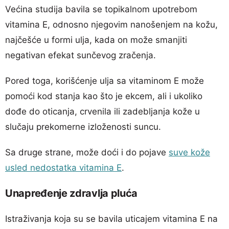
Većina studija bavila se topikalnom upotrebom
vitamina E, odnosno njegovim nanošenjem na kožu,
najčešće u formi ulja, kada on može smanjiti
negativan efekat sunčevog zračenja.
Pored toga, korišćenje ulja sa vitaminom E može
pomoći kod stanja kao što je ekcem, ali i ukoliko
dođe do oticanja, crvenila ili zadebljanja kože u
slučaju prekomerne izloženosti suncu.
Sa druge strane, može doći i do pojave
suve kože
usled nedostatka vitamina E
.
Unapređenje zdravlja pluća
Istraživanja koja su se bavila uticajem vitamina E na