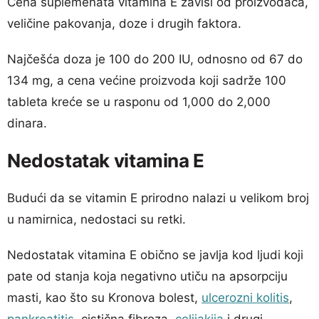
Cena suplemenata vitamina E zavisi od proizvođača,
veličine pakovanja, doze i drugih faktora.
Najčešća doza je 100 do 200 IU, odnosno od 67 do
134 mg, a cena većine proizvoda koji sadrže 100
tableta kreće se u rasponu od 1,000 do 2,000
dinara.
Nedostatak vitamina E
Budući da se vitamin E prirodno nalazi u velikom broj
u namirnica, nedostaci su retki.
Nedostatak vitamina E obično se javlja kod ljudi koji
pate od stanja koja negativno utiču na apsorpciju
masti, kao što su Kronova bolest,
ulcerozni kolitis
,
pankreatitis
, cistična fibroza,
celijakija
i drugi.