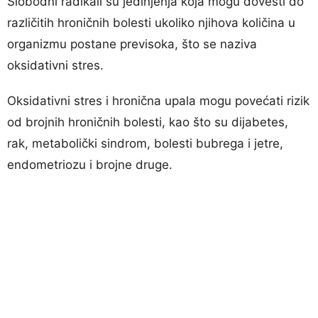
Slobodni radikali su jedinjenja koja mogu dovesti do
različitih hroničnih bolesti ukoliko njihova količina u
organizmu postane previsoka, što se naziva
oksidativni stres.
Oksidativni stres i hronična upala mogu povećati rizik
od brojnih hroničnih bolesti, kao što su dijabetes,
rak, metabolički sindrom, bolesti bubrega i jetre,
endometriozu i brojne druge.