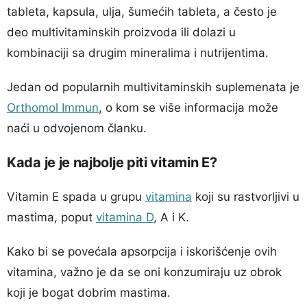
tableta, kapsula, ulja, šumećih tableta, a često je
deo multivitaminskih proizvoda ili dolazi u
kombinaciji sa drugim mineralima i nutrijentima.
Jedan od popularnih multivitaminskih suplemenata je
Orthomol Immun
, o kom se više informacija može
naći u odvojenom članku.
Kada je je najbolje piti vitamin E?
Vitamin E spada u grupu
vitamina
koji su rastvorljivi u
mastima, poput
vitamina D
, A i K.
Kako bi se povećala apsorpcija i iskorišćenje ovih
vitamina, važno je da se oni konzumiraju uz obrok
koji je bogat dobrim mastima.