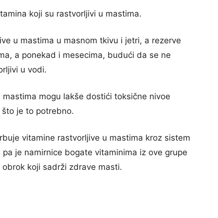
tamina koji su rastvorljivi u mastima.
ive u mastima u masnom tkivu i jetri, a rezerve
ima, a ponekad i mesecima, budući da se ne
rljivi u vodi.
 u mastima mogu lakše dostići toksične nivoe
 što je to potrebno.
rbuje vitamine rastvorljive u mastima kroz sistem
, pa je namirnice bogate vitaminima iz ove grupe
 obrok koji sadrži zdrave masti.