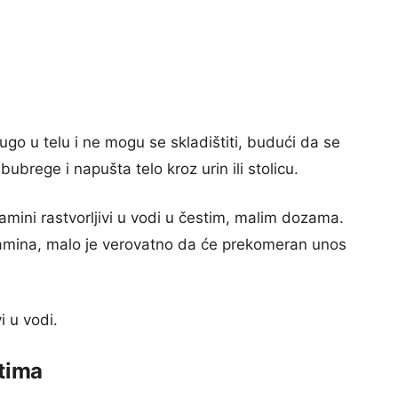
dugo u telu i ne mogu se skladištiti, budući da se
bubrege i napušta telo kroz urin ili stolicu.
mini rastvorljivi u vodi u čestim, malim dozama.
tamina, malo je verovatno da će prekomeran unos
i u vodi.
stima