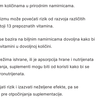
im količinama u prirodnim namirnicama.
zmu može povećati rizik od razvoja različitih
oji 13 prepoznatih vitamina.
se bazira na biljnim namirnicama dovoljna kako bi
itamini u dovoljnoj količini.
ima ishrane, ili je apsorpcija hrane i nutrijenata
nja, suplementi mogu biti od koristi kako bi se
ronutrijenata.
ti rizik i izazvati neželjene efekte, pa se
 pre otpočinjanja suplementacije.