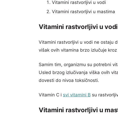
Vitamini rastvorljivi u vodi
Vitamini rastvorljivi u mastima
Vitamini rastvorljivi u vodi
Vitamini rastvorljivi u vodi ne ostaju 
višak ovih vitamina brzo izlučuje kroz 
Samim tim, organizmu su potrebni vita
Usled brzog izlučivanja viška ovih vi
dovesti do nivoa toksičnosti.
Vitamin C i
svi vitamini B
su rastvorljiv
Vitamini rastvorljivi u ma