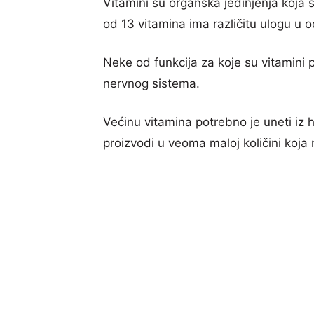
Vitamini su organska jedinjenja koja 
od 13 vitamina ima različitu ulogu u od
Neke od funkcija za koje su vitamini p
nervnog sistema.
Većinu vitamina potrebno je uneti iz h
proizvodi u veoma maloj količini koja 