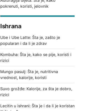
Autofagija dijeta: Šta je, kako
pokrenuti, koristi, jelovnik
Ishrana
Ube i Ube Latte: Šta je, zašto je
popularan i da li je zdrav
Kombuha: Šta je, kako se pije, koristi i
rizici
Mungo pasulj: Šta je, nutritivna
vrednost, kalorije, koristi
Suvo grožđe: Kalorije, za šta je dobro,
rizici
Lecitin u ishrani: Šta je i da li je koristan