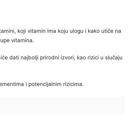
mini, koji vitamin ima koju ulogu i kako utiče na
rupe vitamina.
e dati najbolji prirodni izvori, kao rizici u slučaju
ementima i potencijalnim rizicima.