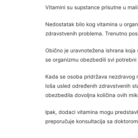
Vitamini su supstance prisutne u mal
Nedostatak bilo kog vitamina u organi
zdravstvenih problema. Trenutno post
Obično je uravnotežena ishrana koja 
se organizmu obezbedili svi potrebni v
Kada se osoba pridržava nezdravog rež
loša usled određenih zdravstvenih sta
obezbedila dovoljna količina ovih mik
Ipak, dodaci vitamina mogu predstavlja
preporučuje konsultacija sa doktorom