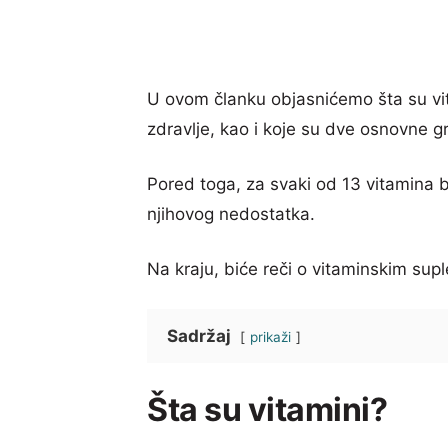
U ovom članku objasnićemo šta su vita
zdravlje, kao i koje su dve osnovne g
Pored toga, za svaki od 13 vitamina bić
njihovog nedostatka.
Na kraju, biće reči o vitaminskim supl
Sadržaj
prikaži
Šta su vitamini?