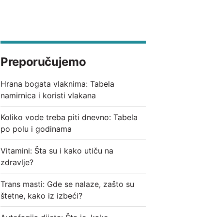
Preporučujemo
Hrana bogata vlaknima: Tabela
namirnica i koristi vlakana
Koliko vode treba piti dnevno: Tabela
po polu i godinama
Vitamini: Šta su i kako utiču na
zdravlje?
Trans masti: Gde se nalaze, zašto su
štetne, kako iz izbeći?