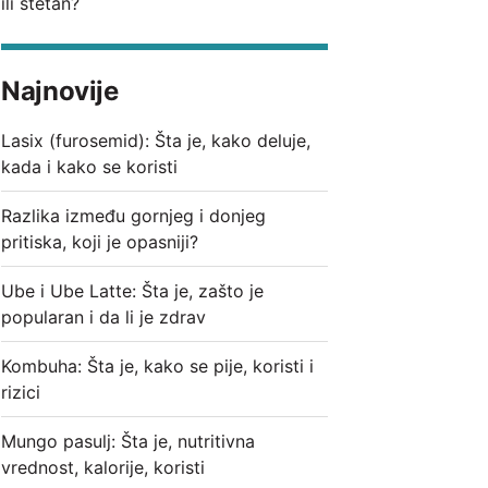
ili štetan?
Najnovije
Lasix (furosemid): Šta je, kako deluje,
kada i kako se koristi
Razlika između gornjeg i donjeg
pritiska, koji je opasniji?
Ube i Ube Latte: Šta je, zašto je
popularan i da li je zdrav
Kombuha: Šta je, kako se pije, koristi i
rizici
Mungo pasulj: Šta je, nutritivna
vrednost, kalorije, koristi