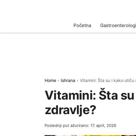
Početna
Gastroenterologi
Home
Ishrana
Vitamini: Šta su i kako utiču
Vitamini: Šta su
zdravlje?
Poslednji put ažurirano: 17. april, 2026