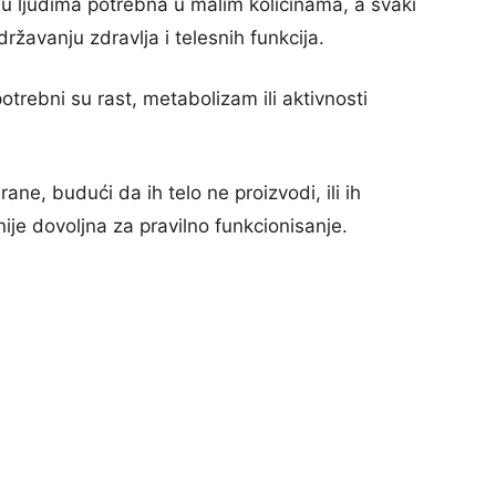
su ljudima potrebna u malim količinama, a svaki
ržavanju zdravlja i telesnih funkcija.
otrebni su rast, metabolizam ili aktivnosti
rane, budući da ih telo ne proizvodi, ili ih
nije dovoljna za pravilno funkcionisanje.