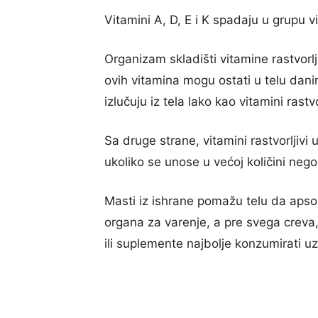
Vitamini A, D, E i K spadaju u grupu vi
Organizam skladišti vitamine rastvorlj
ovih vitamina mogu ostati u telu dan
izlučuju iz tela lako kao vitamini rastvo
Sa druge strane, vitamini rastvorljivi
ukoliko se unose u većoj količini nego
Masti iz ishrane pomažu telu da apso
organa za varenje, a pre svega creva
ili suplemente najbolje konzumirati uz