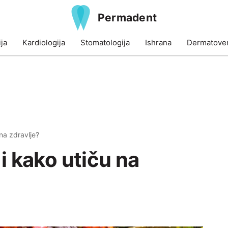
Permadent
ja
Kardiologija
Stomatologija
Ishrana
Dermatoven
 na zdravlje?
 i kako utiču na