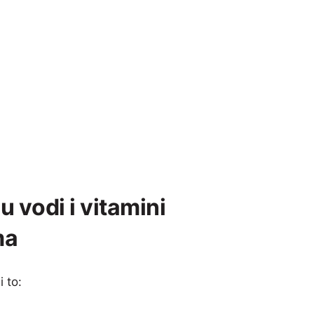
 u vodi i vitamini
ma
 to: