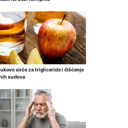
ukovo sirće za trigliceride i čišćenje
nih sudova