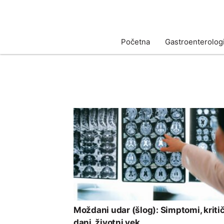
Početna
Gastroenterologi
Moždani udar (šlog): Simptomi, kriti
dani, životni vek