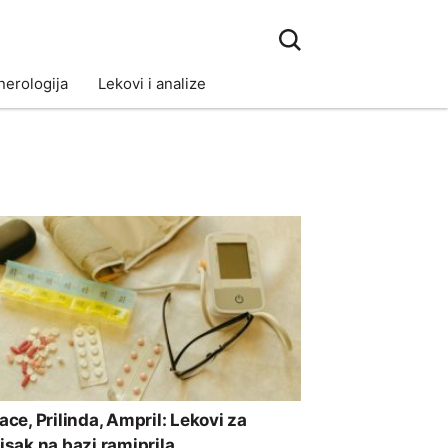
erologija
Lekovi i analize
tace, Prilinda, Ampril: Lekovi za
tisak na bazi ramiprila