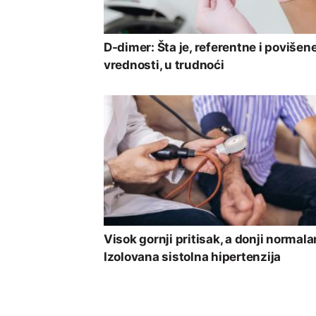
D-dimer: Šta je, referentne i povišen
vrednosti, u trudnoći
Visok gornji pritisak, a donji normala
Izolovana sistolna hipertenzija