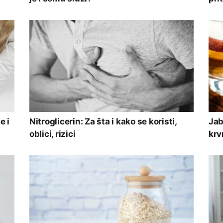
e i
Nitroglicerin: Za šta i kako se koristi,
Jab
oblici, rizici
krv