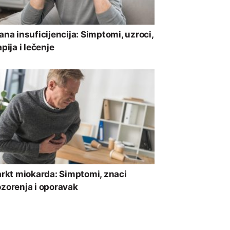
ana insuficijencija: Simptomi, uzroci,
apija i lečenje
arkt miokarda: Simptomi, znaci
zorenja i oporavak