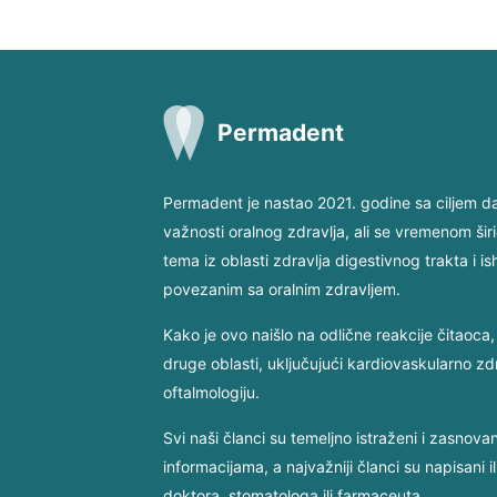
Permadent
Permadent je nastao 2021. godine sa ciljem d
važnosti oralnog zdravlja, ali se vremenom šir
tema iz oblasti zdravlja digestivnog trakta i 
povezanim sa oralnim zdravljem.
Kako je ovo naišlo na odlične reakcije čitaoca, 
druge oblasti, uključujući kardiovaskularno zdr
oftalmologiju.
Svi naši članci su temeljno istraženi i zasnova
informacijama, a najvažniji članci su napisani i
doktora, stomatologa ili farmaceuta.