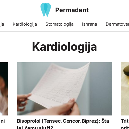
Permadent
ja
Kardiologija
Stomatologija
Ishrana
Dermatoven
Kardiologija
čni
Bisoprolol (Tensec, Concor, Biprez): Šta
Tri
je i čemu služi?
pri