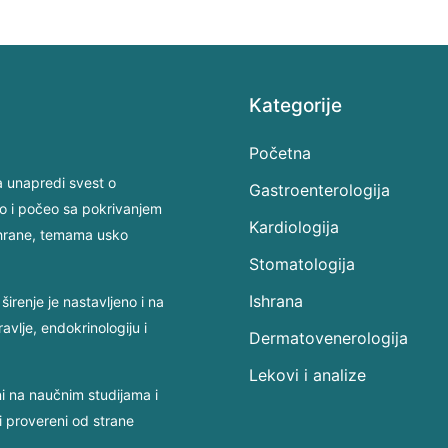
Kategorije
Početna
a unapredi svest o
Gastroenterologija
io i počeo sa pokrivanjem
Kardiologija
ishrane, temama usko
Stomatologija
Ishrana
širenje je nastavljeno i na
avlje, endokrinologiju i
Dermatovenerologija
Lekovi i analize
ni na naučnim studijama i
li provereni od strane