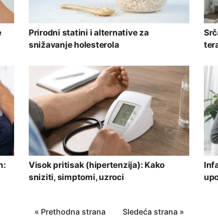
e
Prirodni statini i alternative za
Srč
snižavanje holesterola
ter
n:
Visok pritisak (hipertenzija): Kako
Inf
sniziti, simptomi, uzroci
upo
« Prethodna strana
Sledeća strana »