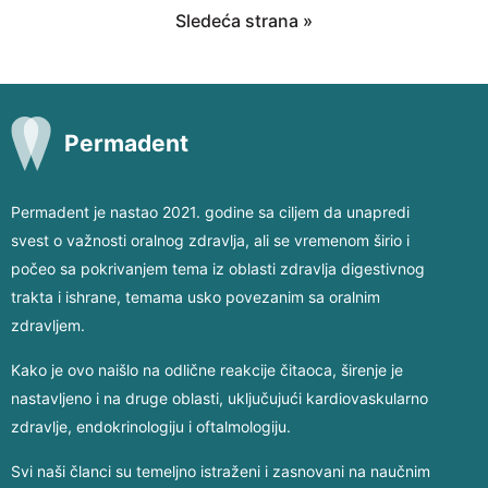
Sledeća strana »
Permadent
Permadent je nastao 2021. godine sa ciljem da unapredi
svest o važnosti oralnog zdravlja, ali se vremenom širio i
počeo sa pokrivanjem tema iz oblasti zdravlja digestivnog
trakta i ishrane, temama usko povezanim sa oralnim
zdravljem.
Kako je ovo naišlo na odlične reakcije čitaoca, širenje je
nastavljeno i na druge oblasti, uključujući kardiovaskularno
zdravlje, endokrinologiju i oftalmologiju.
Svi naši članci su temeljno istraženi i zasnovani na naučnim