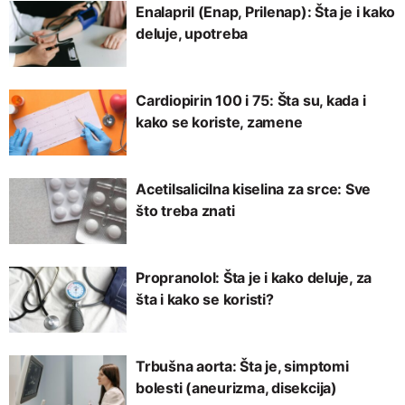
Enalapril (Enap, Prilenap): Šta je i kako
deluje, upotreba
Cardiopirin 100 i 75: Šta su, kada i
kako se koriste, zamene
Acetilsalicilna kiselina za srce: Sve
što treba znati
Propranolol: Šta je i kako deluje, za
šta i kako se koristi?
Trbušna aorta: Šta je, simptomi
bolesti (aneurizma, disekcija)