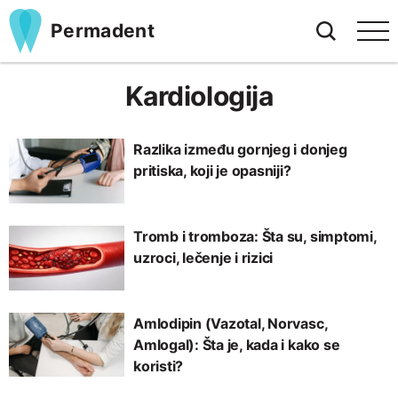
Permadent
Kardiologija
Razlika između gornjeg i donjeg
pritiska, koji je opasniji?
Tromb i tromboza: Šta su, simptomi,
uzroci, lečenje i rizici
Amlodipin (Vazotal, Norvasc,
Amlogal): Šta je, kada i kako se
koristi?