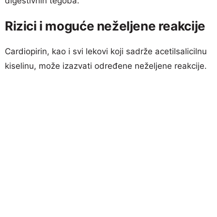
digestivnih tegoba.
Rizici i moguće neželjene reakcije
Cardiopirin, kao i svi lekovi koji sadrže acetilsalicilnu
kiselinu, može izazvati određene neželjene reakcije.