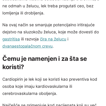
ne odmah u želucu, lek treba progutati ceo, bez
lomljenja ili drobljenja.
Na ovaj način se smanjuje potencijalno iritirajuće
dejstvo na sluzokožu želuca, koje može dovesti do
gastritisa
ili razvoja
čira na želucu
i
dvanaestopalačnom crevu
.
Čemu je namenjen i za šta se
koristi?
Cardiopirin je lek koji se koristi kao preventiva kod
osoba koje imaju kardiovaskularna ili
cerebrovaskularna oboljenja.
Najčešće se primenjuje kod pacijenata koji su već