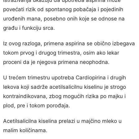
povećati rizik od spontanog pobačaja i pojedinih
urođenih mana, posebno onih koje se odnose na
građu i funkciju srca.
Iz ovog razloga, primena aspirina se obično izbegava
tokom prvog i drugog trimestra, osim ako lekar
proceni da je njegova primena neophodna.
U trećem trimestru upotreba Cardiopirina i drugih
lekova koji sadrže acetilsalicilnu kiselinu je strogo
kontraindikovana, zbog mogućih rizika po majku i
plod, pre i tokom porođaja.
Acetilsalicilna kiselina prelazi u majčino mleko u
malim količinama.