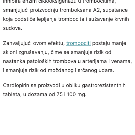
inhibira enzim ciklooksigenazu u trombocitima,
smanjujući proizvodnju tromboksana A2, supstance
koja podstiče lepljenje trombocita i sužavanje krvnih
sudova.
Zahvaljujući ovom efektu,
trombociti
postaju manje
skloni zgrušavanju, čime se smanjuje rizik od
nastanka patoloških trombova u arterijama i venama,
i smanjuje rizik od moždanog i srčanog udara.
Cardiopirin se proizvodi u obliku gastrorezistentnih
tableta, u dozama od 75 i 100 mg.