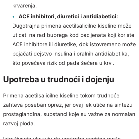
krvarenja.
ACE inhibitori, diuretici i antidiabetici:
Dugotrajna primena acetilsalicilne kiseline može
uticati na rad bubrega kod pacijenata koji koriste
ACE inhibitore ili diuretike, dok istovremeno može
pojačati dejstvo insulina i oralnih antidiabetika,
što povećava rizik od pada šećera u krvi.
Upotreba u trudnoći i dojenju
Primena acetilsalicilne kiseline tokom trudnoće
zahteva poseban oprez, jer ovaj lek utiče na sintezu
prostaglandina, supstanci koje su važne za normalan
razvoj ploda.
Istraživanja ukazuju da upotreba aspirina može