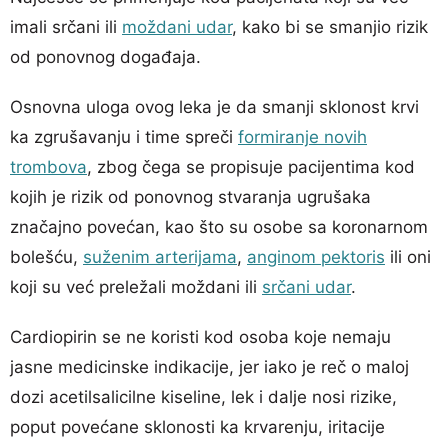
imali srčani ili
moždani udar
, kako bi se smanjio rizik
od ponovnog događaja.
Osnovna uloga ovog leka je da smanji sklonost krvi
ka zgrušavanju i time spreči
formiranje novih
trombova
, zbog čega se propisuje pacijentima kod
kojih je rizik od ponovnog stvaranja ugrušaka
značajno povećan, kao što su osobe sa koronarnom
bolešću,
suženim arterijama
,
anginom pektoris
ili oni
koji su već preležali moždani ili
srčani udar
.
Cardiopirin se ne koristi kod osoba koje nemaju
jasne medicinske indikacije, jer iako je reč o maloj
dozi acetilsalicilne kiseline, lek i dalje nosi rizike,
poput povećane sklonosti ka krvarenju, iritacije