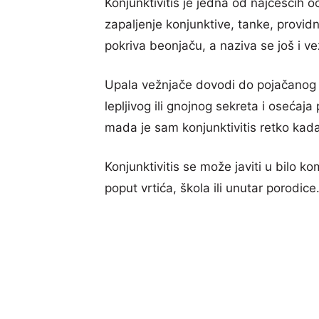
Konjunktivitis je jedna od najčešćih o
zapaljenje konjunktive, tanke, provid
pokriva beonjaču, a naziva se još i vež
Upala vežnjače dovodi do pojačanog c
lepljivog ili gnojnog sekreta i osećaj
mada je sam konjunktivitis retko kada
Konjunktivitis se može javiti u bilo k
poput vrtića, škola ili unutar porodice