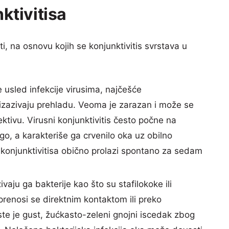
nktivitisa
iti, na osnovu kojih se konjunktivitis svrstava u
 usled infekcije virusima, najčešće
 izazivaju prehladu. Veoma je zarazan i može se
ktivu. Virusni konjunktivitis često počne na
ugo, a karakteriše ga crvenilo oka uz obilno
p konjunktivitisa obično prolazi spontano za sedam
ivaju ga bakterije kao što su stafilokoke ili
prenosi se direktnim kontaktom ili preko
te je gust, žućkasto-zeleni gnojni iscedak zbog