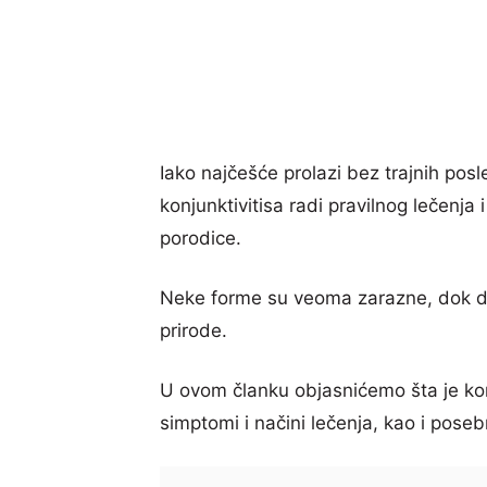
Iako najčešće prolazi bez trajnih posl
konjunktivitisa radi pravilnog lečenja 
porodice.
Neke forme su veoma zarazne, dok druge
prirode.
U ovom članku objasnićemo šta je konju
simptomi i načini lečenja, kao i pose