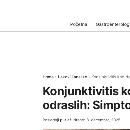
Početna
Gastroenterologi
Home
Lekovi i analize
Konjunktivitis kod d
Konjunktivitis k
odraslih: Simpto
Poslednji put ažurirano: 3. decembar, 2025