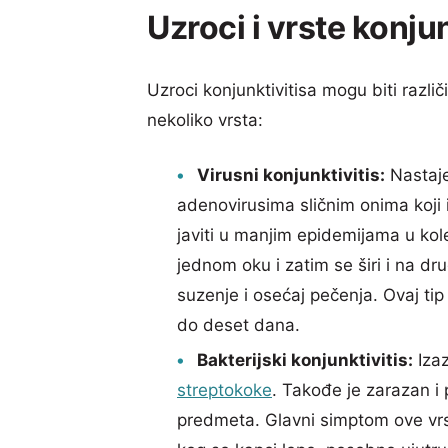
Uzroci i vrste konju
Uzroci konjunktivitisa mogu biti različ
nekoliko vrsta:
Virusni konjunktivitis:
Nastaje
adenovirusima sličnim onima koji
javiti u manjim epidemijama u kole
jednom oku i zatim se širi i na dr
suzenje i osećaj pečenja. Ovaj ti
do deset dana.
Bakterijski konjunktivitis:
Izaz
streptokoke
. Takođe je zarazan i 
predmeta. Glavni simptom ove vrs