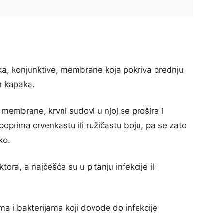
 oka, konjunktive, membrane koja pokriva prednju
h kapaka.
e membrane, krvni sudovi u njoj se prošire i
 poprima crvenkastu ili ružičastu boju, pa se zato
ko.
tora, a najčešće su u pitanju infekcije ili
ima i bakterijama koji dovode do infekcije