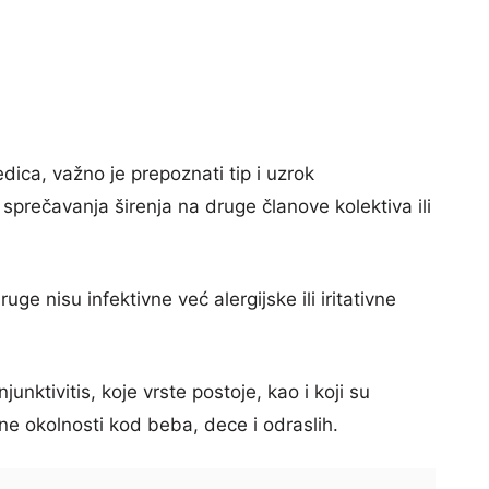
edica, važno je prepoznati tip i uzrok
i sprečavanja širenja na druge članove kolektiva ili
 nisu infektivne već alergijske ili iritativne
nktivitis, koje vrste postoje, kao i koji su
bne okolnosti kod beba, dece i odraslih.