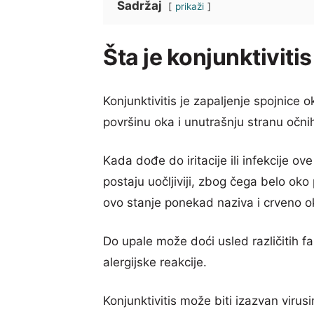
Sadržaj
prikaži
Šta je konjunktivitis
Konjunktivitis je zapaljenje spojnice
površinu oka i unutrašnju stranu očni
Kada dođe do iritacije ili infekcije ov
postaju uočljiviji, zbog čega belo oko
ovo stanje ponekad naziva i crveno o
Do upale može doći usled različitih fak
alergijske reakcije.
Konjunktivitis može biti izazvan virus