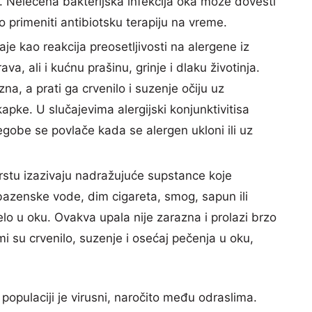
. Nelečena bakterijska infekcija oka može dovesti
 primeniti antibiotsku terapiju na vreme.
je kao reakcija preosetljivosti na alergene iz
va, ali i kućnu prašinu, grinje i dlaku životinja.
zna, a prati ga crvenilo i suzenje očiju uz
apke. U slučajevima alergijski konjunktivitisa
gobe se povlače kada se alergen ukloni ili uz
stu izazivaju nadražujuće supstance koje
 bazenske vode, dim cigareta, smog, sapun ili
telo u oku. Ovakva upala nije zarazna i prolazi brzo
i su crvenilo, suzenje i osećaj pečenja u oku,
 populaciji je virusni, naročito među odraslima.