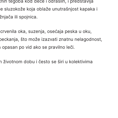
čnih tegoba kod dece i odraslih, i predstavlja
ne sluzokože koja oblaže unutrašnjost kapaka i
njača ili spojnica.
rvenila oka, suzenja, osećaja peska u oku,
a peckanja, što može izazvati znatnu nelagodnost,
 opasan po vid ako se pravilno leči.
om životnom dobu i često se širi u kolektivima
.