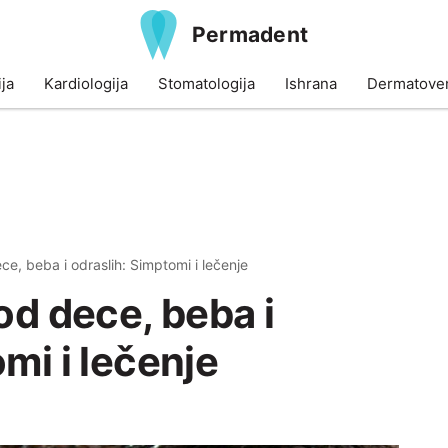
Permadent
ja
Kardiologija
Stomatologija
Ishrana
Dermatoven
ece, beba i odraslih: Simptomi i lečenje
od dece, beba i
mi i lečenje