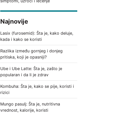
simptomi, uzroci i lečenje
Najnovije
Lasix (furosemid): Šta je, kako deluje,
kada i kako se koristi
Razlika između gornjeg i donjeg
pritiska, koji je opasniji?
Ube i Ube Latte: Šta je, zašto je
popularan i da li je zdrav
Kombuha: Šta je, kako se pije, koristi i
rizici
Mungo pasulj: Šta je, nutritivna
vrednost, kalorije, koristi