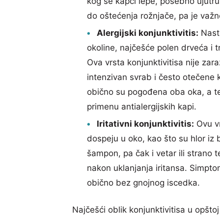
kog se kapci lepe, posebno ujutru
do oštećenja rožnjače, pa je važno
Alergijski konjunktivitis:
Nasta
okoline, najčešće polen drveća i tra
Ova vrsta konjunktivitisa nije zara
intenzivan svrab i često otečene k
obično su pogođena oba oka, a te
primenu antialergijskih kapi.
Iritativni konjunktivitis:
Ovu vr
dospeju u oko, kao što su hlor iz
šampon, pa čak i vetar ili strano 
nakon uklanjanja iritansa. Simptom
obično bez gnojnog iscedka.
Najčešći oblik konjunktivitisa u opštoj