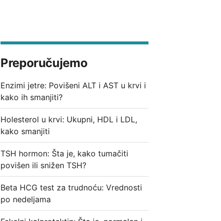
Preporučujemo
Enzimi jetre: Povišeni ALT i AST u krvi i
kako ih smanjiti?
Holesterol u krvi: Ukupni, HDL i LDL,
kako smanjiti
TSH hormon: Šta je, kako tumačiti
povišen ili snižen TSH?
Beta HCG test za trudnoću: Vrednosti
po nedeljama