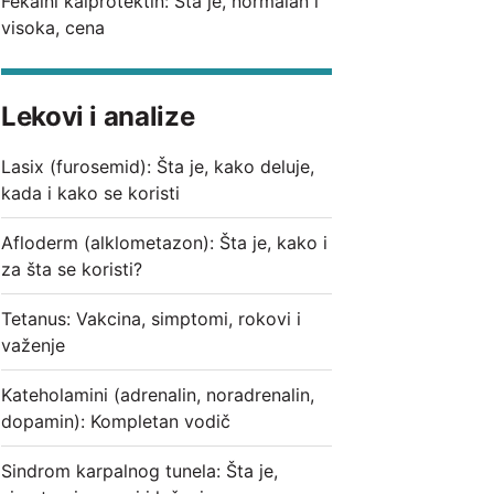
Fekalni kalprotektin: Šta je, normalan i
visoka, cena
Lekovi i analize
Lasix (furosemid): Šta je, kako deluje,
kada i kako se koristi
Afloderm (alklometazon): Šta je, kako i
za šta se koristi?
Tetanus: Vakcina, simptomi, rokovi i
važenje
Kateholamini (adrenalin, noradrenalin,
dopamin): Kompletan vodič
Sindrom karpalnog tunela: Šta je,