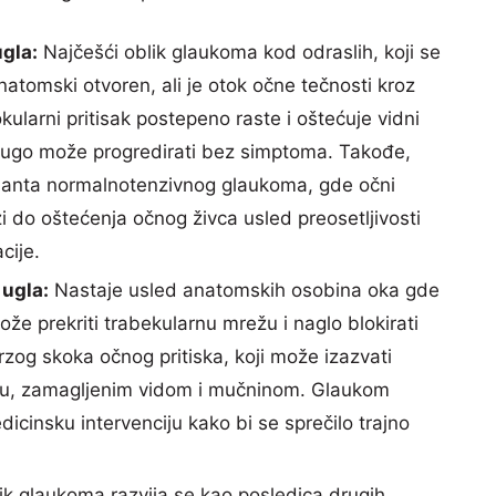
gla:
Najčešći oblik glaukoma kod odraslih, koji se
natomski otvoren, ali je otok očne tečnosti kroz
ularni pritisak postepeno raste i oštećuje vidni
i dugo može progredirati bez simptoma. Takođe,
arijanta normalnotenzivnog glaukoma, gde očni
azi do oštećenja očnog živca usled preosetljivosti
cije.
ugla:
Nastaje usled anatomskih osobina oka gde
že prekriti trabekularnu mrežu i naglo blokirati
rzog skoka očnog pritiska, koji može izazvati
ku, zamagljenim vidom i mučninom. Glaukom
icinsku intervenciju kako bi se sprečilo trajno
ik glaukoma razvija se kao posledica drugih