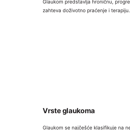
Glaukom predstavlja hroničnu, progre
zahteva doživotno praćenje i terapiju.
Vrste glaukoma
Glaukom se najčešće klasifikuje na ne