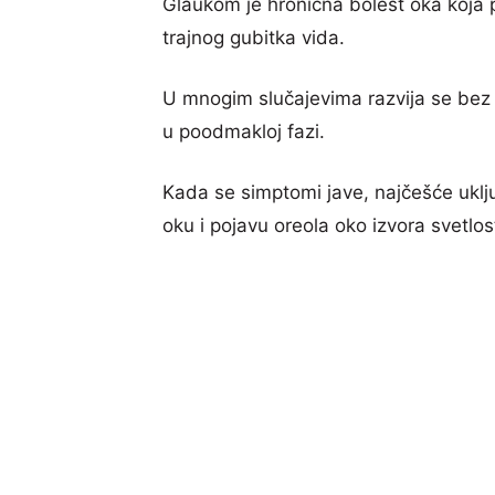
Glaukom je hronična bolest oka koja 
trajnog gubitka vida.
U mnogim slučajevima razvija se bez 
u poodmakloj fazi.
Kada se simptomi jave, najčešće uklju
oku i pojavu oreola oko izvora svetlost