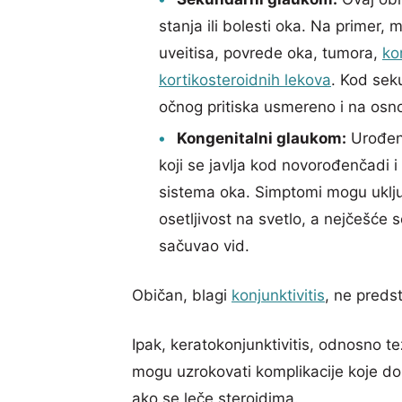
stanja ili bolesti oka. Na primer
uveitisa, povrede oka, tumora,
ko
kortikosteroidnih lekova
. Kod sek
očnog pritiska usmereno i na osno
Kongenitalni glaukom:
Urođeni
koji se javlja kod novorođenčadi
sistema oka. Simptomi mogu uklju
osetljivost na svetlo, a nejčešće s
sačuvao vid.
Običan, blagi
konjunktivitis
, ne predst
Ipak, keratokonjunktivitis, odnosno teži
mogu uzrokovati komplikacije koje d
ako se leče steroidima.