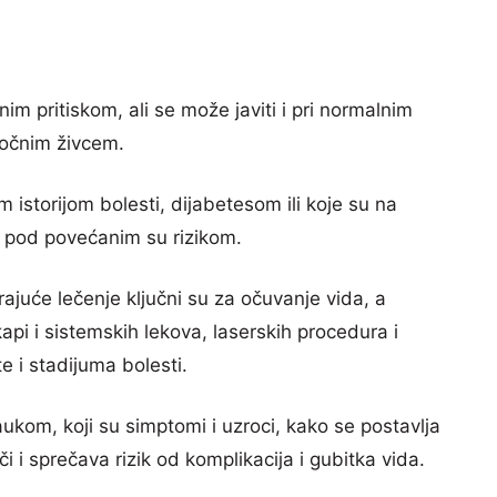
m pritiskom, ali se može javiti i pri normalnim
 očnim živcem.
 istorijom bolesti, dijabetesom ili koje su na
a, pod povećanim su rizikom.
ajuće lečenje ključni su za očuvanje vida, a
kapi i sistemskih lekova, laserskih procedura i
e i stadijuma bolesti.
kom, koji su simptomi i uzroci, kako se postavlja
i i sprečava rizik od komplikacija i gubitka vida.