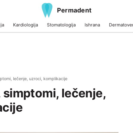
Permadent
ja
Kardiologija
Stomatologija
Ishrana
Dermatoven
ptomi, lečenje, uzroci, komplikacije
 simptomi, lečenje,
acije