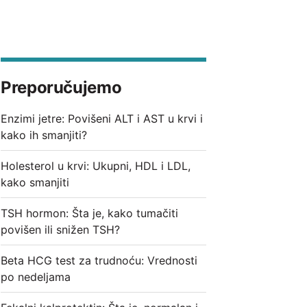
Preporučujemo
Enzimi jetre: Povišeni ALT i AST u krvi i
kako ih smanjiti?
Holesterol u krvi: Ukupni, HDL i LDL,
kako smanjiti
TSH hormon: Šta je, kako tumačiti
povišen ili snižen TSH?
Beta HCG test za trudnoću: Vrednosti
po nedeljama