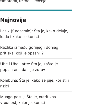
simptomi, uzroci i lečenje
Najnovije
Lasix (furosemid): Šta je, kako deluje,
kada i kako se koristi
Razlika između gornjeg i donjeg
pritiska, koji je opasniji?
Ube i Ube Latte: Šta je, zašto je
popularan i da li je zdrav
Kombuha: Šta je, kako se pije, koristi i
rizici
Mungo pasulj: Šta je, nutritivna
vrednost, kalorije, koristi