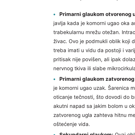
Primarni glaukom otvorenog u
javlja kada je komorni ugao oka a
trabekularnu mrežu otežan. Intraok
živac. Ovo je podmukli oblik koj
treba imati u vidu da postoji i v
pritisak nije povišen, ali ipak dol
nervnog tkiva ili slabe mikrocirkula
Primarni glaukom zatvorenog 
je komorni ugao uzak. Šarenica mo
oticanje tečnosti, što dovodi do b
akutni napad sa jakim bolom u o
zatvorenog ugla zahteva hitnu med
oštećenje vida.
Sekundarni glaukom:
Ovaj obl