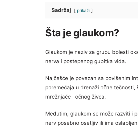
Sadržaj
prikaži
Šta je glaukom?
Glaukom je naziv za grupu bolesti ok
nerva i postepenog gubitka vida.
Najčešće je povezan sa povišenim i
poremećaja u drenaži očne tečnosti, 
mrežnjače i očnog živca.
Međutim, glaukom se može razviti i pr
nerv posebno osetljiv ili ima oslabljen