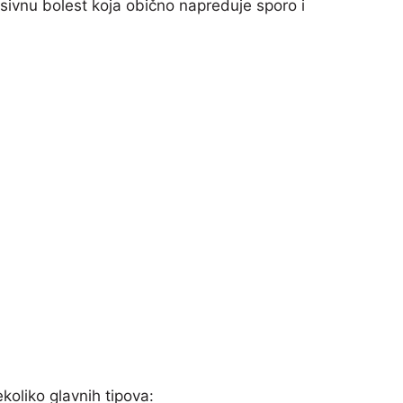
sivnu bolest koja obično napreduje sporo i
koliko glavnih tipova: