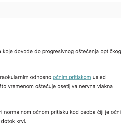
a koje dovode do progresivnog oštećenja optičkog
ntraokularnim odnosno
očnim pritiskom
usled
što vremenom oštećuje osetljiva nervna vlakna
i normalnom očnom pritisku kod osoba čiji je očni
 dotok krvi.