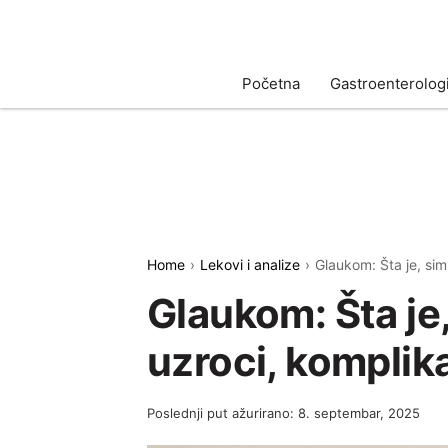
Početna
Gastroenterologi
Home
Lekovi i analize
Glaukom: Šta je, sim
Glaukom: Šta je,
uzroci, komplik
Poslednji put ažurirano: 8. septembar, 2025