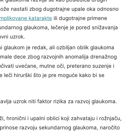
, može nastati zbog dugotrajne upale oka odnosno
mplikovane katarakte
ili dugotrajne primene
undarnog glaukoma, lečenje je pored snižavanja
vni uzrok.
 glaukom je redak, ali ozbiljan oblik glaukoma
 i male dece zbog razvojnih anomalija drenažnog
čivati uvećane, mutne oči, preterano suzenje i
e leči hirurški što je pre moguće kako bi se
avlja uzrok niti faktor rizika za razvoj glaukoma.
, hronični i upalni oblici koji zahvataju i rožnjaču,
oprinosе razvoju sekundarnog glaukoma, naročito