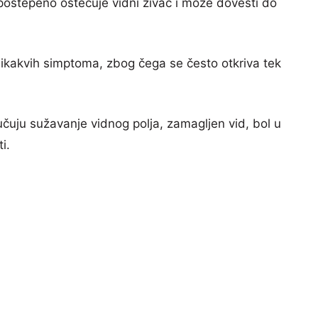
postepeno oštećuje vidni živac i može dovesti do
ikakvih simptoma, zbog čega se često otkriva tek
čuju sužavanje vidnog polja, zamagljen vid, bol u
i.