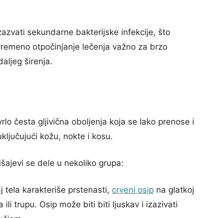
zazvati sekundarne bakterijske infekcije, što
vremeno otpočinjanje lečenja važno za brzo
aljeg širenja.
 vrlo česta gljivična oboljenja koja se lako prenose i
uključujući kožu, nokte i kosu.
išajevi se dele u nekoliko grupa:
j tela karakteriše prstenasti,
crveni osip
na glatkoj
i trupu. Osip može biti biti ljuskav i izazivati