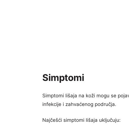
Simptomi
Simptomi lišaja na koži mogu se pojavit
infekcije i zahvaćenog područja.
Najčešći simptomi lišaja uključuju: