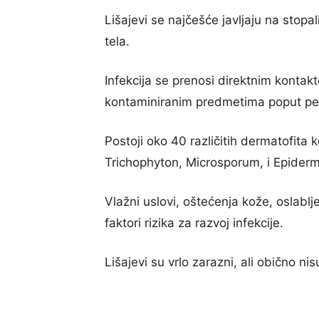
Lišajevi se najčešće javljaju na stopa
tela.
Infekcija se prenosi direktnim kontak
kontaminiranim predmetima poput peš
Postoji oko 40 različitih dermatofita k
Trichophyton, Microsporum, i Epider
Vlažni uslovi, oštećenja kože, oslablj
faktori rizika za razvoj infekcije.
Lišajevi su vrlo zarazni, ali obično nisu