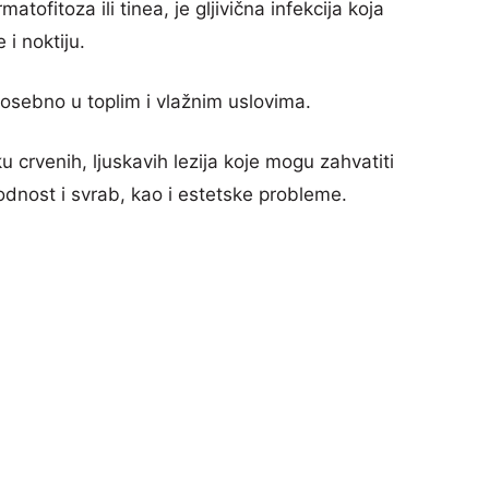
atofitoza ili tinea, je gljivična infekcija koja
i noktiju.
 posebno u toplim i vlažnim uslovima.
u crvenih, ljuskavih lezija koje mogu zahvatiti
godnost i svrab, kao i estetske probleme.