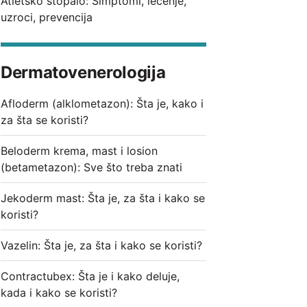
Atletsko stopalo: Simptomi, lečenje,
uzroci, prevencija
Dermatovenerologija
Afloderm (alklometazon): Šta je, kako i
za šta se koristi?
Beloderm krema, mast i losion
(betametazon): Sve što treba znati
Jekoderm mast: Šta je, za šta i kako se
koristi?
Vazelin: Šta je, za šta i kako se koristi?
Contractubex: Šta je i kako deluje,
kada i kako se koristi?