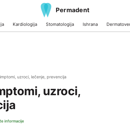
Permadent
ja
Kardiologija
Stomatologija
Ishrana
Dermatoven
Simptomi, uzroci, lečenje, prevencija
imptomi, uzroci,
ija
e informacije