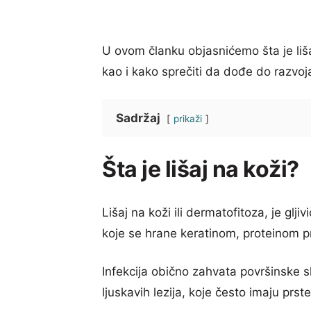
U ovom članku objasnićemo šta je lišaj
kao i kako sprečiti da dođe do razvoj
Sadržaj
prikaži
Šta je lišaj na koži?
Lišaj na koži ili dermatofitoza, je glj
koje se hrane keratinom, proteinom pr
Infekcija obično zahvata površinske sl
ljuskavih lezija, koje često imaju prste