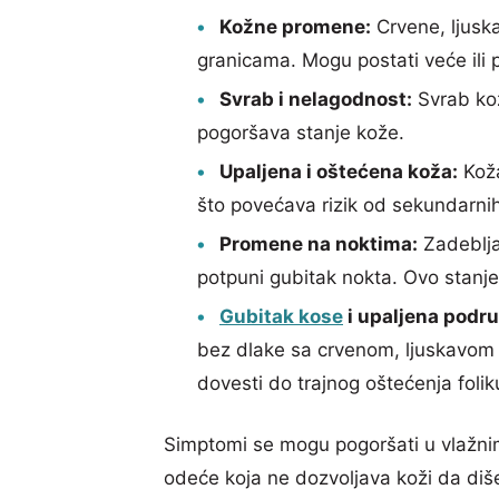
Kožne promene:
Crvene, ljuska
granicama. Mogu postati veće ili p
Svrab i nelagodnost:
Svrab kož
pogoršava stanje kože.
Upaljena i oštećena koža:
Koža
što povećava rizik od sekundarnih 
Promene na noktima:
Zadeblja
potpuni gubitak nokta. Ovo stanje
Gubitak kose
i upaljena podru
bez dlake sa crvenom, ljuskavom k
dovesti do trajnog oštećenja folik
Simptomi se mogu pogoršati u vlažnim 
odeće koja ne dozvoljava koži da diš