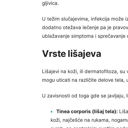
gljivica.
U težim slučajevima, infekcija može i
dodatno otežava lečenje pa je pravo
ublažavanje simptoma i sprečavanje d
Vrste lišajeva
Lišajevi na koži, ili dermatofitoza, su
mogu uticati na različite delove tela, 
U zavisnosti od toga gde se javljaju, l
Tinea corporis (lišaj tela):
Liša
koži, najčešće na rukama, nogama il