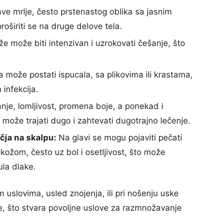
ve mrlje, često prstenastog oblika sa jasnim
roširiti se na druge delove tela.
e može biti intenzivan i uzrokovati češanje, što
 može postati ispucala, sa plikovima ili krastama,
infekcija.
nje, lomljivost, promena boje, a ponekad i
 može trajati dugo i zahtevati dugotrajno lečenje.
čja na skalpu:
Na glavi se mogu pojaviti pečati
ožom, često uz bol i osetljivost, što može
ula dlake.
uslovima, usled znojenja, ili pri nošenju uske
e, što stvara povoljne uslove za razmnožavanje