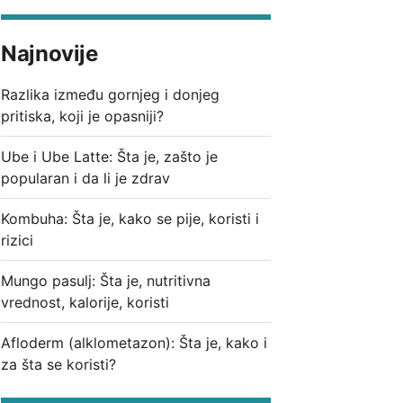
Najnovije
Razlika između gornjeg i donjeg
pritiska, koji je opasniji?
Ube i Ube Latte: Šta je, zašto je
popularan i da li je zdrav
Kombuha: Šta je, kako se pije, koristi i
rizici
Mungo pasulj: Šta je, nutritivna
vrednost, kalorije, koristi
Afloderm (alklometazon): Šta je, kako i
za šta se koristi?