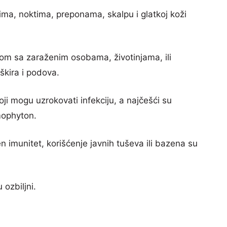
lima, noktima, preponama, skalpu i glatkoj koži
tom sa zaraženim osobama, životinjama, ili
kira i podova.
oji mogu uzrokovati infekciju, a najčešći su
mophyton.
en imunitet, korišćenje javnih tuševa ili bazena su
 ozbiljni.