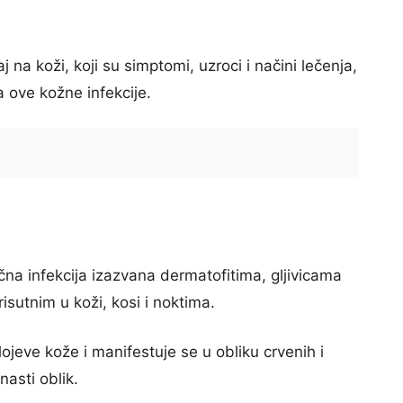
 na koži, koji su simptomi, uzroci i načini lečenja,
a ove kožne infekcije.
ivična infekcija izazvana dermatofitima, gljivicama
isutnim u koži, kosi i noktima.
ojeve kože i manifestuje se u obliku crvenih i
nasti oblik.