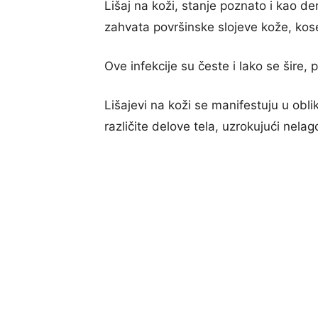
Lišaj na koži, stanje poznato i kao derm
zahvata površinske slojeve kože, kose 
Ove infekcije su česte i lako se šire,
Lišajevi na koži se manifestuju u oblik
različite delove tela, uzrokujući nela