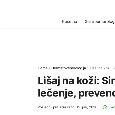
Početna
Gastroenterologi
Home
Dermatovenerologija
Lišaj na koži: 
Lišaj na koži: S
lečenje, prevenc
Poslednji put ažurirano: 15. jun, 2026
Svež