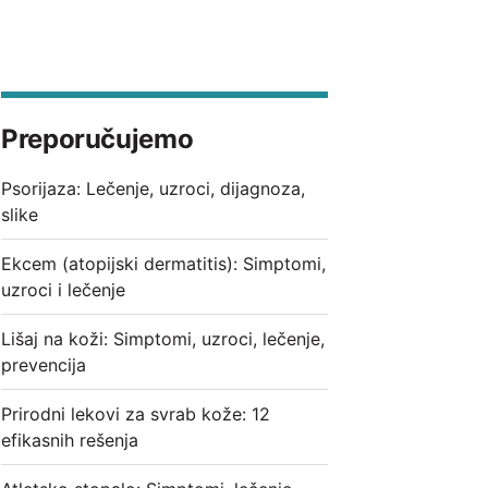
Preporučujemo
Psorijaza: Lečenje, uzroci, dijagnoza,
slike
Ekcem (atopijski dermatitis): Simptomi,
uzroci i lečenje
Lišaj na koži: Simptomi, uzroci, lečenje,
prevencija
Prirodni lekovi za svrab kože: 12
efikasnih rešenja