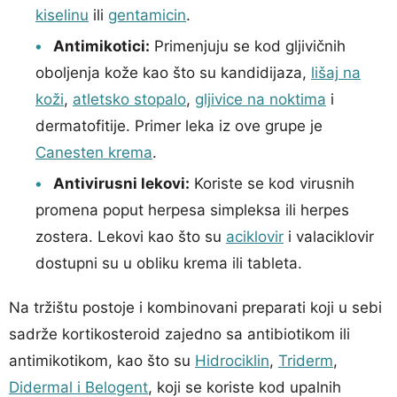
kiselinu
ili
gentamicin
.
Antimikotici:
Primenjuju se kod gljivičnih
oboljenja kože kao što su kandidijaza,
lišaj na
koži
,
atletsko stopalo
,
gljivice na noktima
i
dermatofitije. Primer leka iz ove grupe je
Canesten krema
.
Antivirusni lekovi:
Koriste se kod virusnih
promena poput herpesa simpleksa ili herpes
zostera. Lekovi kao što su
aciklovir
i valaciklovir
dostupni su u obliku krema ili tableta.
Na tržištu postoje i kombinovani preparati koji u sebi
sadrže kortikosteroid zajedno sa antibiotikom ili
antimikotikom, kao što su
Hidrociklin
,
Triderm
,
Didermal i Belogent
, koji se koriste kod upalnih