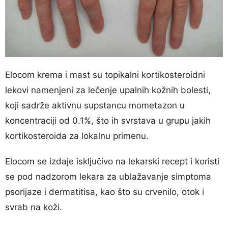
Elocom krema i mast su topikalni kortikosteroidni
lekovi namenjeni za lečenje upalnih kožnih bolesti,
koji sadrže aktivnu supstancu mometazon u
koncentraciji od 0.1%, što ih svrstava u grupu jakih
kortikosteroida za lokalnu primenu.
Elocom se izdaje isključivo na lekarski recept i koristi
se pod nadzorom lekara za ublažavanje simptoma
psorijaze i dermatitisa, kao što su crvenilo, otok i
svrab na koži.