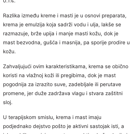
0.1%.
Razlika između kreme i masti je u osnovi preparata,
krema je emulzija koja sadrži vodu i ulja, lakše se
razmazuje, brže upija i manje masti kožu, dok je
mast bezvodna, gušća i masnija, pa sporije prodire u
kožu.
Zahvaljujući ovim karakteristikama, krema se obično
koristi na vlažnoj koži ili pregibima, dok je mast
pogodnija za izrazito suve, zadebljale ili perutave
promene, jer duže zadržava vlagu i stvara zaštitni
sloj.
U terapijskom smislu, krema i mast imaju
podjednako dejstvo pošto je aktivni sastojak isti, a