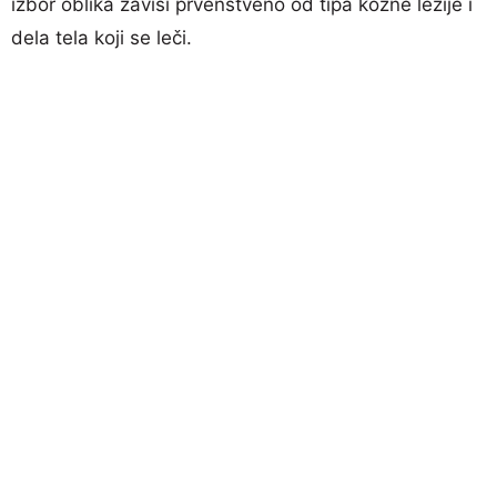
izbor oblika zavisi prvenstveno od tipa kožne lezije i
dela tela koji se leči.