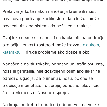
Prekrivanje kože nakon nanošenja kreme ili masti
povećava prodiranje kortikosteroida u kožu i može
povećati rizik od sistemskih neželjenih reakcija.
Ovaj lek ne sme se nanositi na kapke niti na područje
oko očiju, jer kortikosteroid može izazvati
glaukom
,
kataraktu
ili druge probleme ako dospe u oko.
Nanošenje na sluzokože, odnosno unutrašnjost usta,
nosa ili genitalija, nije dozvoljeno osim ako lekar ne
odredi drugačije. Za primenu u nosu, obično se
propisuje mometazon u spreju, odnosno lekovi kao
što su Momensa i Nasonex sprejevi.
Na kraju, ne treba tretirati odjednom veoma velike