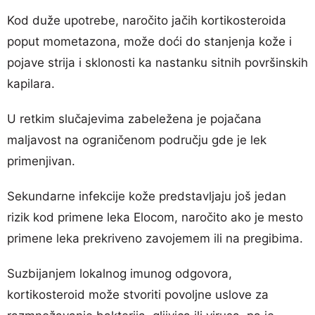
Kod duže upotrebe, naročito jačih kortikosteroida
poput mometazona, može doći do stanjenja kože i
pojave strija i sklonosti ka nastanku sitnih površinskih
kapilara.
U retkim slučajevima zabeležena je pojačana
maljavost na ograničenom području gde je lek
primenjivan.
Sekundarne infekcije kože predstavljaju još jedan
rizik kod primene leka Elocom, naročito ako je mesto
primene leka prekriveno zavojemem ili na pregibima.
Suzbijanjem lokalnog imunog odgovora,
kortikosteroid može stvoriti povoljne uslove za