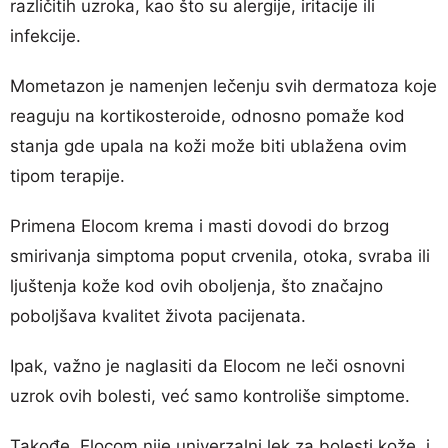
različitih uzroka, kao što su alergije, iritacije ili
infekcije.
Mometazon je namenjen lečenju svih dermatoza koje
reaguju na kortikosteroide, odnosno pomaže kod
stanja gde upala na koži može biti ublažena ovim
tipom terapije.
Primena Elocom krema i masti dovodi do brzog
smirivanja simptoma poput crvenila, otoka, svraba ili
ljuštenja kože kod ovih oboljenja, što značajno
poboljšava kvalitet života pacijenata.
Ipak, važno je naglasiti da Elocom ne leči osnovni
uzrok ovih bolesti, već samo kontroliše simptome.
Takođe, Elocom nije univerzalni lek za bolesti kože, i