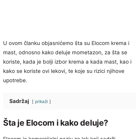
U ovom članku objasnićemo šta su Elocom krema i
mast, odnosno kako deluje mometazon, za šta se
koriste, kada je bolji izbor krema a kada mast, kao i
kako se koriste ovi lekovi, te koje su rizici njihove
upotrebe.
Sadržaj
prikaži
Šta je Elocom i kako deluje?
Elocom je komercijalni naziv za lek koji sadrži