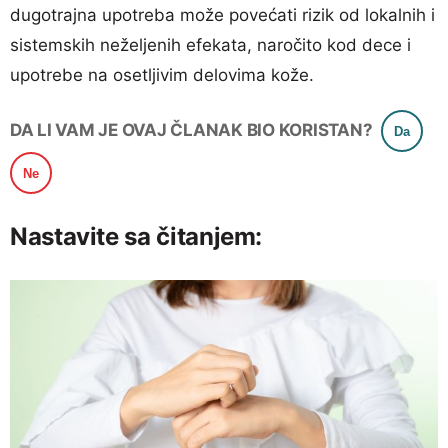
dugotrajna upotreba može povećati rizik od lokalnih i
sistemskih neželjenih efekata, naročito kod dece i
upotrebe na osetljivim delovima kože.
DA LI VAM JE OVAJ ČLANAK BIO KORISTAN?
Da
Ne
Nastavite sa čitanjem: