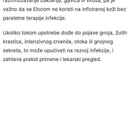
razmnožavanje bakterija, gljivica ili virusa, pa je
važno da se Elocom ne koristi na inficiranoj koži bez
paralelne terapije infekcije.
Ukoliko tokom upotrebe dođe do pojave gnoja, žutih
krastica, intenzivnog crvenila, otoka ili gnojnog
sekreta, to može upućivati na razvoj infekcije, i
zahteva prekid primene i lekarski pregled.