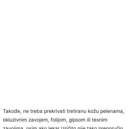
Takođe, ne treba prekrivati tretiranu kožu pelenama,
okluzivnim zavojem, folijom, gipsom ili tesnim
zavojima, osim ako lekar izričito nije tako preporučio.