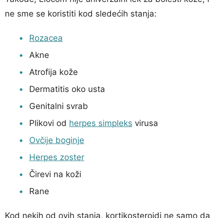
ne sme se koristiti kod sledećih stanja:
Rozacea
Akne
Atrofija kože
Dermatitis oko usta
Genitalni svrab
Plikovi od
herpes simpleks
virusa
Ovčije boginje
Herpes zoster
Čirevi na koži
Rane
Kod nekih od ovih stanja, kortikosteroidi ne samo da