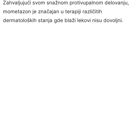
Zahvaljujući svom snažnom protivupalnom delovanju,
mometazon je značajan u terapiji različitih
dermatoloških stanja gde blaži lekovi nisu dovoljni.