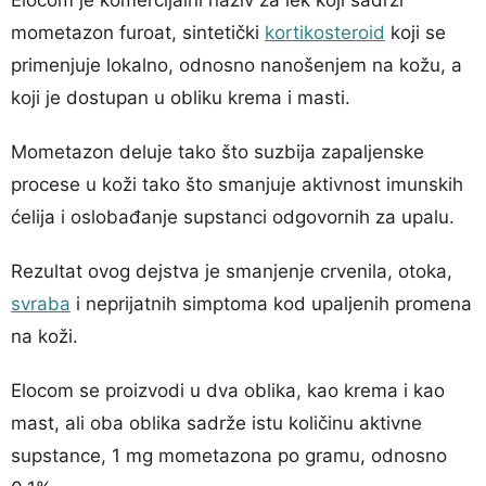
mometazon furoat, sintetički
kortikosteroid
koji se
primenjuje lokalno, odnosno nanošenjem na kožu, a
koji je dostupan u obliku krema i masti.
Mometazon deluje tako što suzbija zapaljenske
procese u koži tako što smanjuje aktivnost imunskih
ćelija i oslobađanje supstanci odgovornih za upalu.
Rezultat ovog dejstva je smanjenje crvenila, otoka,
svraba
i neprijatnih simptoma kod upaljenih promena
na koži.
Elocom se proizvodi u dva oblika, kao krema i kao
mast, ali oba oblika sadrže istu količinu aktivne
supstance, 1 mg mometazona po gramu, odnosno