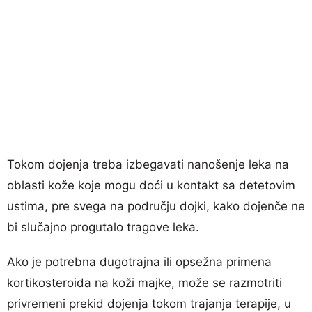
Tokom dojenja treba izbegavati nanošenje leka na
oblasti kože koje mogu doći u kontakt sa detetovim
ustima, pre svega na području dojki, kako dojenče ne
bi slučajno progutalo tragove leka.
Ako je potrebna dugotrajna ili opsežna primena
kortikosteroida na koži majke, može se razmotriti
privremeni prekid dojenja tokom trajanja terapije, u