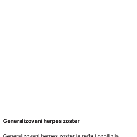
Generalizovani herpes zoster
Generalizovani herpes zoster je ređa i ozbiljnija