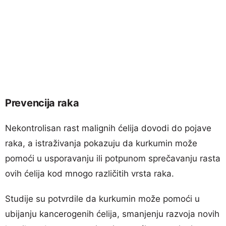
Prevencija raka
Nekontrolisan rast malignih ćelija dovodi do pojave
raka, a istraživanja pokazuju da kurkumin može
pomoći u usporavanju ili potpunom sprečavanju rasta
ovih ćelija kod mnogo različitih vrsta raka.
Studije su potvrdile da kurkumin može pomoći u
ubijanju kancerogenih ćelija, smanjenju razvoja novih