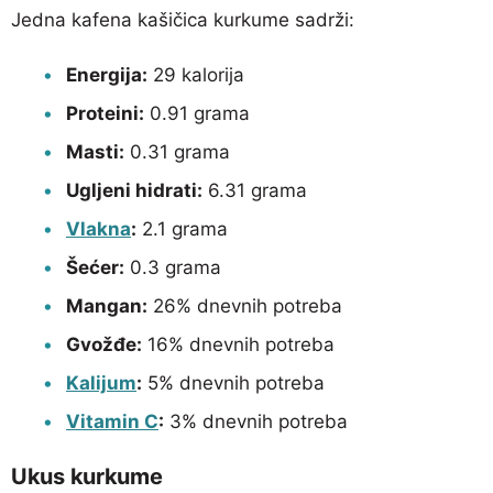
Jedna kafena kašičica kurkume sadrži:
Energija:
29 kalorija
Proteini:
0.91 grama
Masti:
0.31 grama
Ugljeni hidrati:
6.31 grama
Vlakna
:
2.1 grama
Šećer:
0.3 grama
Mangan:
26% dnevnih potreba
Gvožđe:
16% dnevnih potreba
Kalijum
:
5% dnevnih potreba
Vitamin C
:
3% dnevnih potreba
Ukus kurkume