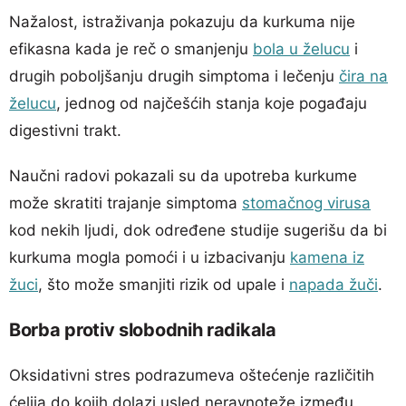
Nažalost, istraživanja pokazuju da kurkuma nije
efikasna kada je reč o smanjenju
bola u želucu
i
drugih poboljšanju drugih simptoma i lečenju
čira na
želucu
, jednog od najčešćih stanja koje pogađaju
digestivni trakt.
Naučni radovi pokazali su da upotreba kurkume
može skratiti trajanje simptoma
stomačnog virusa
kod nekih ljudi, dok određene studije sugerišu da bi
kurkuma mogla pomoći i u izbacivanju
kamena iz
žuci
, što može smanjiti rizik od upale i
napada žuči
.
Borba protiv slobodnih radikala
Oksidativni stres podrazumeva oštećenje različitih
ćelija do kojih dolazi usled neravnoteže između