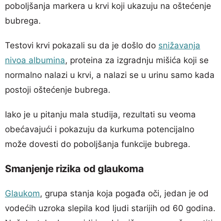
poboljšanja markera u krvi koji ukazuju na oštećenje
bubrega.
Testovi krvi pokazali su da je došlo do
snižavanja
nivoa albumina
, proteina za izgradnju mišića koji se
normalno nalazi u krvi, a nalazi se u urinu samo kada
postoji oštećenje bubrega.
Iako je u pitanju mala studija, rezultati su veoma
obećavajući i pokazuju da kurkuma potencijalno
može dovesti do poboljšanja funkcije bubrega.
Smanjenje rizika od glaukoma
Glaukom
, grupa stanja koja pogađa oči, jedan je od
vodećih uzroka slepila kod ljudi starijih od 60 godina.