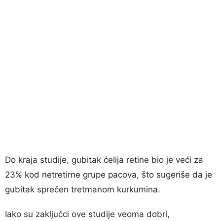
Do kraja studije, gubitak ćelija retine bio je veći za
23% kod netretirne grupe pacova, što sugeriše da je
gubitak sprečen tretmanom kurkumina.
Iako su zaključci ove studije veoma dobri,