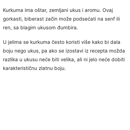
Kurkuma ima oštar, zemljani ukus i aromu. Ovaj
gorkasti, biberast začin može podsećati na senf ili
ren, sa blagim ukusom đumbira.
U jelima se kurkuma često koristi više kako bi dala
boju nego ukus, pa ako se izostavi iz recepta možda
razlika u ukusu neće biti velika, ali ni jelo neće dobiti
karakterističnu zlatnu boju.