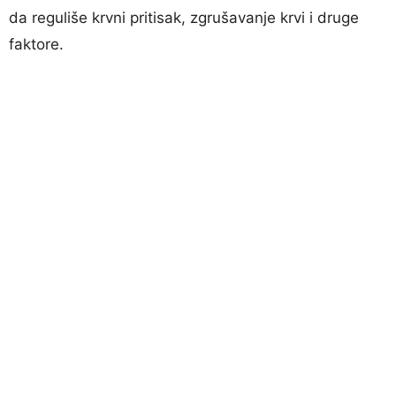
da reguliše krvni pritisak, zgrušavanje krvi i druge
faktore.