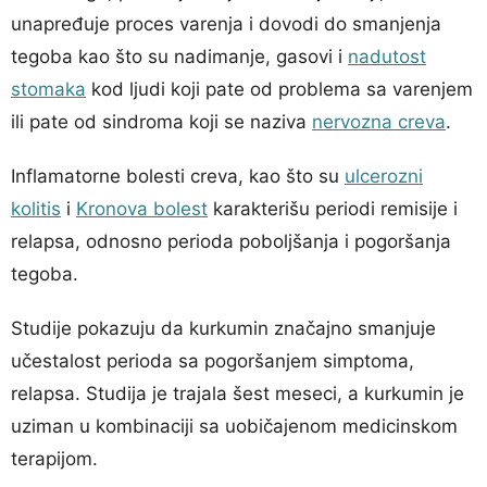
unapređuje proces varenja i dovodi do smanjenja
tegoba kao što su nadimanje, gasovi i
nadutost
stomaka
kod ljudi koji pate od problema sa varenjem
ili pate od sindroma koji se naziva
nervozna creva
.
Inflamatorne bolesti creva, kao što su
ulcerozni
kolitis
i
Kronova bolest
karakterišu periodi remisije i
relapsa, odnosno perioda poboljšanja i pogoršanja
tegoba.
Studije pokazuju da kurkumin značajno smanjuje
učestalost perioda sa pogoršanjem simptoma,
relapsa. Studija je trajala šest meseci, a kurkumin je
uziman u kombinaciji sa uobičajenom medicinskom
terapijom.