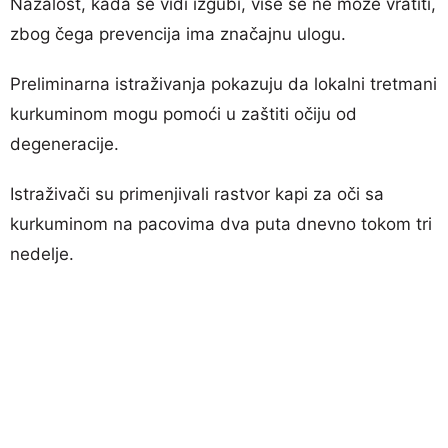
Nažalost, kada se vidi izgubi, više se ne može vratiti,
zbog čega prevencija ima značajnu ulogu.
Preliminarna istraživanja pokazuju da lokalni tretmani
kurkuminom mogu pomoći u zaštiti očiju od
degeneracije.
Istraživači su primenjivali rastvor kapi za oči sa
kurkuminom na pacovima dva puta dnevno tokom tri
nedelje.