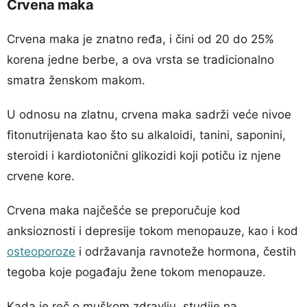
Crvena maka
Crvena maka je znatno ređa, i čini od 20 do 25%
korena jedne berbe, a ova vrsta se tradicionalno
smatra ženskom makom.
U odnosu na zlatnu, crvena maka sadrži veće nivoe
fitonutrijenata kao što su alkaloidi, tanini, saponini,
steroidi i kardiotonični glikozidi koji potiču iz njene
crvene kore.
Crvena maka najčešće se preporučuje kod
anksioznosti i depresije tokom menopauze, kao i kod
osteoporoze
i održavanja ravnoteže hormona, čestih
tegoba koje pogađaju žene tokom menopauze.
Kada je reč o muškom zdravlju, studije na