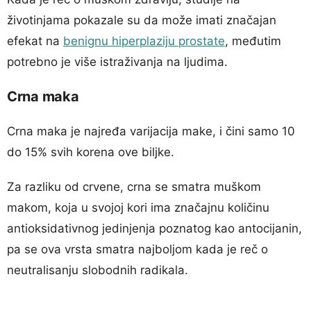
životinjama pokazale su da može imati značajan
efekat na
benignu hiperplaziju prostate
, međutim
potrebno je više istraživanja na ljudima.
Crna maka
Crna maka je najređa varijacija make, i čini samo 10
do 15% svih korena ove biljke.
Za razliku od crvene, crna se smatra muškom
makom, koja u svojoj kori ima značajnu količinu
antioksidativnog jedinjenja poznatog kao antocijanin,
pa se ova vrsta smatra najboljom kada je reč o
neutralisanju slobodnih radikala.