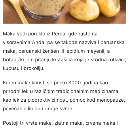
Maka vodi poreklo iz Perua, gde raste na
visoravnima Anda, pa se takođe nazviva i peruanska
maka, peruanski ženšen ili lepidium meyenii, a
botanički je u pitanju krstašica koja je srodna rotkvici,
kupusu i brokoliju.
Koren make koristi se preko 3000 godina kao
prirodni lek u različitim tradicionalnim medicinama,
kao lek za plodroktivici,nost, pomoć kod menopauze,
povećanje libida i druge svrhe.
Postoji tri vrste make, zlatna maka, crvena maka i