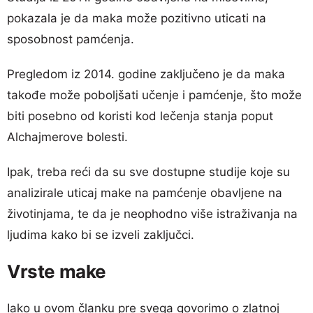
pokazala je da maka može pozitivno uticati na
sposobnost pamćenja.
Pregledom iz 2014. godine zaključeno je da maka
takođe može poboljšati učenje i pamćenje, što može
biti posebno od koristi kod lečenja stanja poput
Alchajmerove bolesti.
Ipak, treba reći da su sve dostupne studije koje su
analizirale uticaj make na pamćenje obavljene na
životinjama, te da je neophodno više istraživanja na
ljudima kako bi se izveli zaključci.
Vrste make
Iako u ovom članku pre svega govorimo o zlatnoj