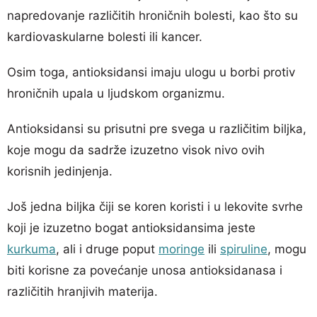
napredovanje različitih hroničnih bolesti, kao što su
kardiovaskularne bolesti ili kancer.
Osim toga, antioksidansi imaju ulogu u borbi protiv
hroničnih upala u ljudskom organizmu.
Antioksidansi su prisutni pre svega u različitim biljka,
koje mogu da sadrže izuzetno visok nivo ovih
korisnih jedinjenja.
Još jedna biljka čiji se koren koristi i u lekovite svrhe
koji je izuzetno bogat antioksidansima jeste
kurkuma
, ali i druge poput
moringe
ili
spiruline
, mogu
biti korisne za povećanje unosa antioksidanasa i
različitih hranjivih materija.