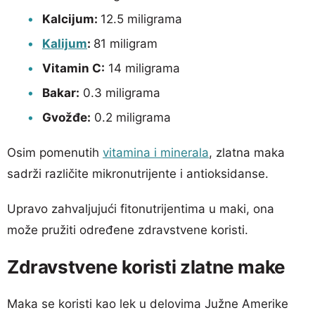
Kalcijum:
12.5 miligrama
Kalijum
:
81 miligram
Vitamin C:
14 miligrama
Bakar:
0.3 miligrama
Gvožđe:
0.2 miligrama
Osim pomenutih
vitamina i minerala
, zlatna maka
sadrži različite mikronutrijente i antioksidanse.
Upravo zahvaljujući fitonutrijentima u maki, ona
može pružiti određene zdravstvene koristi.
Zdravstvene koristi zlatne make
Maka se koristi kao lek u delovima Južne Amerike