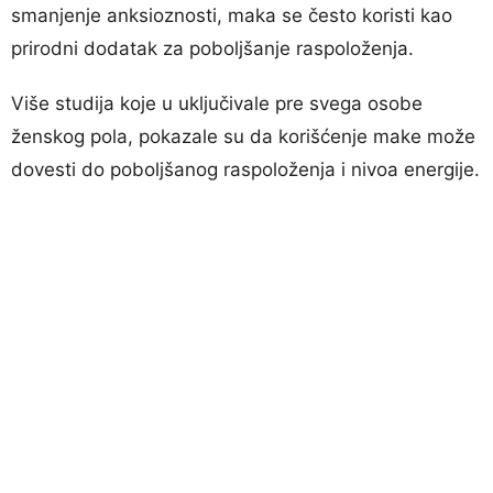
smanjenje anksioznosti, maka se često koristi kao
prirodni dodatak za poboljšanje raspoloženja.
Više studija koje u uključivale pre svega osobe
ženskog pola, pokazale su da korišćenje make može
dovesti do poboljšanog raspoloženja i nivoa energije.