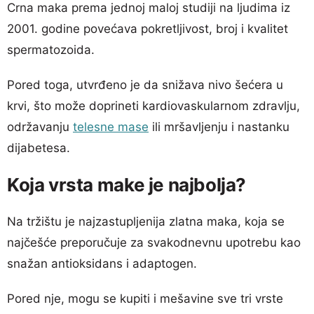
Crna maka prema jednoj maloj studiji na ljudima iz
2001. godine povećava pokretljivost, broj i kvalitet
spermatozoida.
Pored toga, utvrđeno je da snižava nivo šećera u
krvi, što može doprineti kardiovaskularnom zdravlju,
održavanju
telesne mase
ili mršavljenju i nastanku
dijabetesa.
Koja vrsta make je najbolja?
Na tržištu je najzastupljenija zlatna maka, koja se
najčešće preporučuje za svakodnevnu upotrebu kao
snažan antioksidans i adaptogen.
Pored nje, mogu se kupiti i mešavine sve tri vrste