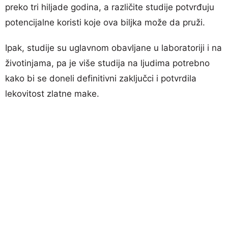
preko tri hiljade godina, a različite studije potvrđuju
potencijalne koristi koje ova biljka može da pruži.
Ipak, studije su uglavnom obavljane u laboratoriji i na
životinjama, pa je više studija na ljudima potrebno
kako bi se doneli definitivni zaključci i potvrdila
lekovitost zlatne make.