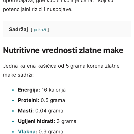
upotrebljava, gde kupiti i koja je cena, i koji su
potencijalni rizici i nuspojave.
Sadržaj
prikaži
Nutritivne vrednosti zlatne make
Jedna kafena kašičica od 5 grama korena zlatne
make sadrži:
Energija:
16 kalorija
Proteini:
0.5 grama
Masti:
0.04 grama
Ugljeni hidrati:
3 grama
Vlakna
:
0.9 grama