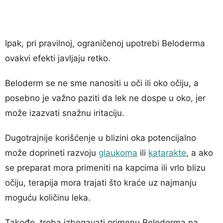
Ipak, pri pravilnoj, ograničenoj upotrebi Beloderma
ovakvi efekti javljaju retko.
Beloderm se ne sme nanositi u oči ili oko očiju, a
posebno je važno paziti da lek ne dospe u oko, jer
može izazvati snažnu iritaciju.
Dugotrajnije korišćenje u blizini oka potencijalno
može doprineti razvoju
glaukoma
ili
katarakte
, a ako
se preparat mora primeniti na kapcima ili vrlo blizu
očiju, terapija mora trajati što kraće uz najmanju
moguću količinu leka.
Takođe, treba izbegavati primenu Beloderma na