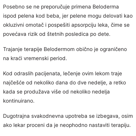
Posebno se ne preporučuje primena Beloderma
ispod pelena kod beba, jer pelene mogu delovati kao
okluzivni omotač i pospešiti apsorpciju leka, čime se
povećava rizik od štetnih posledica po dete.
Trajanje terapije Belodermom obično je ograničeno
na kraći vremenski period.
Kod odraslih pacijenata, lečenje ovim lekom traje
najčešće od nekoliko dana do dve nedelje, a retko
kada se produžava više od nekoliko nedelja
kontinuirano.
Dugotrajna svakodnevna upotreba se izbegava, osim
ako lekar proceni da je neophodno nastaviti terapiju.