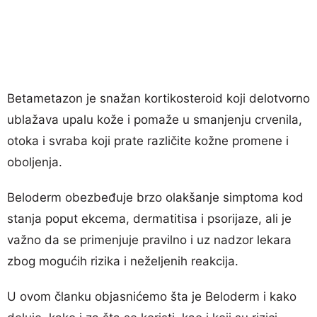
Betametazon je snažan kortikosteroid koji delotvorno
ublažava upalu kože i pomaže u smanjenju crvenila,
otoka i svraba koji prate različite kožne promene i
oboljenja.
Beloderm obezbeđuje brzo olakšanje simptoma kod
stanja poput ekcema, dermatitisa i psorijaze, ali je
važno da se primenjuje pravilno i uz nadzor lekara
zbog mogućih rizika i neželjenih reakcija.
U ovom članku objasnićemo šta je Beloderm i kako