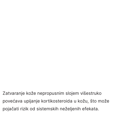
Zatvaranje kože nepropusnim slojem višestruko
povećava upijanje kortikosteroida u kožu, što može
pojačati rizik od sistemskih neželjenih efekata.