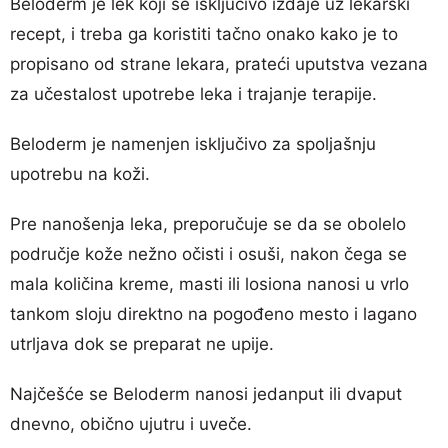
Beloderm je lek koji se isključivo izdaje uz lekarski
recept, i treba ga koristiti tačno onako kako je to
propisano od strane lekara, prateći uputstva vezana
za učestalost upotrebe leka i trajanje terapije.
Beloderm je namenjen isključivo za spoljašnju
upotrebu na koži.
Pre nanošenja leka, preporučuje se da se obolelo
područje kože nežno očisti i osuši, nakon čega se
mala količina kreme, masti ili losiona nanosi u vrlo
tankom sloju direktno na pogođeno mesto i lagano
utrljava dok se preparat ne upije.
Najčešće se Beloderm nanosi jedanput ili dvaput
dnevno, obično ujutru i uveče.