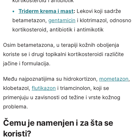
kortikosteroid i antibiotik
Triderm krema i mast
:
Lekovi koji sadrže
betametazon,
gentamicin
i klotrimazol, odnosno
kortikosteroid, antibiotik i antimikotik
Osim betametazona, u terapiji kožnih oboljenja
koriste se i drugi topikalni kortikosteroidi različite
jačine i formulacija.
Među najpoznatijima su hidrokortizon,
mometazon
,
klobetazol,
flutikazon
i triamcinolon, koji se
primenjuju u zavisnosti od težine i vrste kožnog
problema.
Čemu je namenjen i za šta se
koristi?