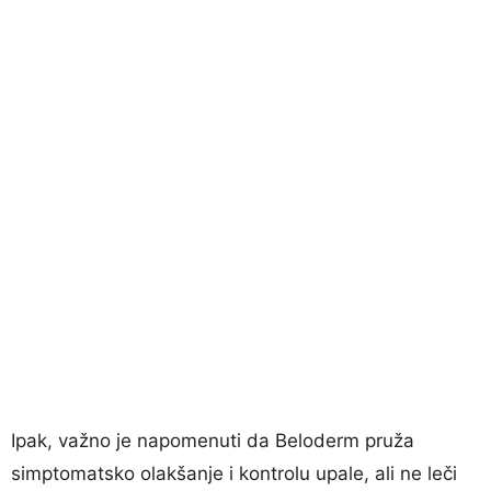
Ipak, važno je napomenuti da Beloderm pruža
simptomatsko olakšanje i kontrolu upale, ali ne leči