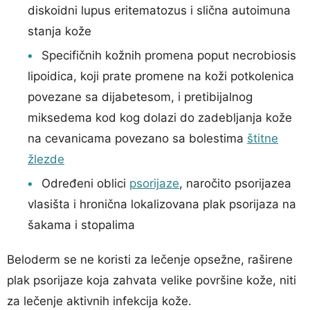
diskoidni lupus eritematozus i slična autoimuna
stanja kože
Specifičnih kožnih promena poput necrobiosis
lipoidica, koji prate promene na koži potkolenica
povezane sa dijabetesom, i pretibijalnog
miksedema kod kog dolazi do zadebljanja kože
na cevanicama povezano sa bolestima
štitne
žlezde
Određeni oblici
psorijaze
, naročito psorijazea
vlasišta i hronična lokalizovana plak psorijaza na
šakama i stopalima
Beloderm se ne koristi za lečenje opsežne, raširene
plak psorijaze koja zahvata velike površine kože, niti
za lečenje aktivnih infekcija kože.