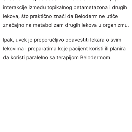
interakcije između topikalnog betametazona i drugih
lekova, što praktično znači da Beloderm ne utiče
značajno na metabolizam drugih lekova u organizmu.
Ipak, uvek je preporučljivo obavestiti lekara o svim
lekovima i preparatima koje pacijent koristi ili planira
da koristi paralelno sa terapijom Belodermom.