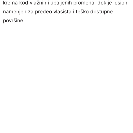
krema kod vlažnih i upaljenih promena, dok je losion
namenjen za predeo vlasišta i teško dostupne
površine.