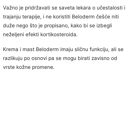
Važno je pridržavati se saveta lekara o učestalosti i
trajanju terapije, i ne koristiti Beloderm češće niti
duže nego što je propisano, kako bi se izbegli
neželjeni efekti kortikosteroida.
Krema i mast Beloderm imaju sličnu funkciju, ali se
razlikuju po osnovi pa se mogu birati zavisno od
vrste kožne promene.