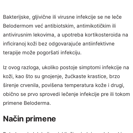
Bakterijske, gljivične ili virusne infekcije se ne leče
Belodermom već antibiotskim, antimikotičkim ili
antivirusnim lekovima, a upotreba kortikosteroida na
inficiranoj koži bez odgovarajuće antiinfektivne
terapije može pogoršati infekciju.
Iz ovog razloga, ukoliko postoje simptomi infekcije na
koži, kao što su gnojenje, žućkaste krastice, brzo
širenje crvenila, povišena temperatura kože i drugi,
obično se prvo sprovedi lečenje infekcije pre ili tokom
primene Beloderma.
Način primene