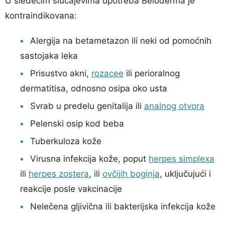
U sledećim slučajevima upotreba Beloderma je
kontraindikovana:
Alergija na betametazon ili neki od pomoćnih
sastojaka leka
Prisustvo akni,
rozacee
ili perioralnog
dermatitisa, odnosno osipa oko usta
Svrab u predelu genitalija ili
analnog otvora
Pelenski osip kod beba
Tuberkuloza kože
Virusna infekcija kože, poput
herpes simplexa
ili
herpes zostera
, ili
ovčijih boginja
, uključujući i
reakcije posle vakcinacije
Nelečena gljivična ili bakterijska infekcija kože