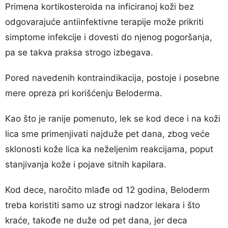
Primena kortikosteroida na inficiranoj koži bez
odgovarajuće antiinfektivne terapije može prikriti
simptome infekcije i dovesti do njenog pogoršanja,
pa se takva praksa strogo izbegava.
Pored navedenih kontraindikacija, postoje i posebne
mere opreza pri korišćenju Beloderma.
Kao što je ranije pomenuto, lek se kod dece i na koži
lica sme primenjivati najduže pet dana, zbog veće
sklonosti kože lica ka neželjenim reakcijama, poput
stanjivanja kože i pojave sitnih kapilara.
Kod dece, naročito mlađe od 12 godina, Beloderm
treba koristiti samo uz strogi nadzor lekara i što
kraće, takođe ne duže od pet dana, jer deca