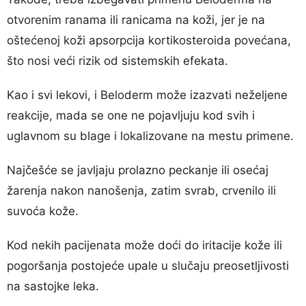
otvorenim ranama ili ranicama na koži, jer je na
oštećenoj koži apsorpcija kortikosteroida povećana,
što nosi veći rizik od sistemskih efekata.
Kao i svi lekovi, i Beloderm može izazvati neželjene
reakcije, mada se one ne pojavljuju kod svih i
uglavnom su blage i lokalizovane na mestu primene.
Najčešće se javljaju prolazno peckanje ili osećaj
žarenja nakon nanošenja, zatim svrab, crvenilo ili
suvoća kože.
Kod nekih pacijenata može doći do iritacije kože ili
pogoršanja postojeće upale u slučaju preosetljivosti
na sastojke leka.