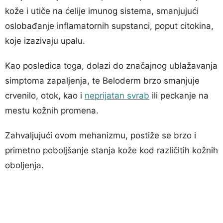
kože i utiče na ćelije imunog sistema, smanjujući
oslobađanje inflamatornih supstanci, poput citokina,
koje izazivaju upalu.
Kao posledica toga, dolazi do značajnog ublažavanja
simptoma zapaljenja, te Beloderm brzo smanjuje
crvenilo, otok, kao i
neprijatan svrab
ili peckanje na
mestu kožnih promena.
Zahvaljujući ovom mehanizmu, postiže se brzo i
primetno poboljšanje stanja kože kod različitih kožnih
oboljenja.