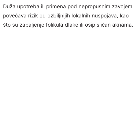
Duža upotreba ili primena pod nepropusnim zavojem
povećava rizik od ozbiljnijih lokalnih nuspojava, kao
što su zapaljenje folikula dlake ili osip sličan aknama.