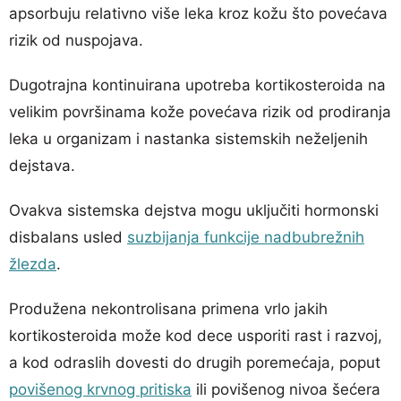
apsorbuju relativno više leka kroz kožu što povećava
rizik od nuspojava.
Dugotrajna kontinuirana upotreba kortikosteroida na
velikim površinama kože povećava rizik od prodiranja
leka u organizam i nastanka sistemskih neželjenih
dejstava.
Ovakva sistemska dejstva mogu uključiti hormonski
disbalans usled
suzbijanja funkcije nadbubrežnih
žlezda
.
Produžena nekontrolisana primena vrlo jakih
kortikosteroida može kod dece usporiti rast i razvoj,
a kod odraslih dovesti do drugih poremećaja, poput
povišenog krvnog pritiska
ili povišenog nivoa šećera