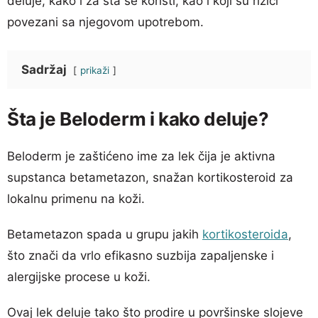
deluje, kako i za šta se koristi, kao i koji su rizici
povezani sa njegovom upotrebom.
Sadržaj
prikaži
Šta je Beloderm i kako deluje?
Beloderm je zaštićeno ime za lek čija je aktivna
supstanca betametazon, snažan kortikosteroid za
lokalnu primenu na koži.
Betametazon spada u grupu jakih
kortikosteroida
,
što znači da vrlo efikasno suzbija zapaljenske i
alergijske procese u koži.
Ovaj lek deluje tako što prodire u površinske slojeve