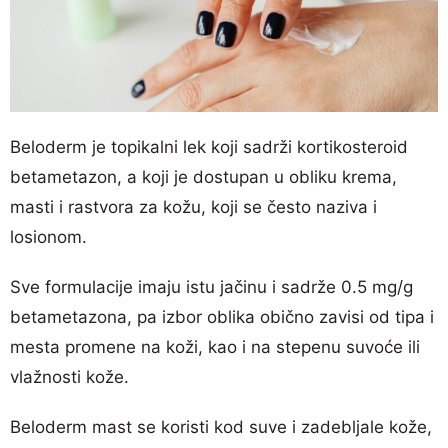
Beloderm je topikalni lek koji sadrži kortikosteroid
betametazon, a koji je dostupan u obliku krema,
masti i rastvora za kožu, koji se često naziva i
losionom.
Sve formulacije imaju istu jačinu i sadrže 0.5 mg/g
betametazona, pa izbor oblika obično zavisi od tipa i
mesta promene na koži, kao i na stepenu suvoće ili
vlažnosti kože.
Beloderm mast se koristi kod suve i zadebljale kože,