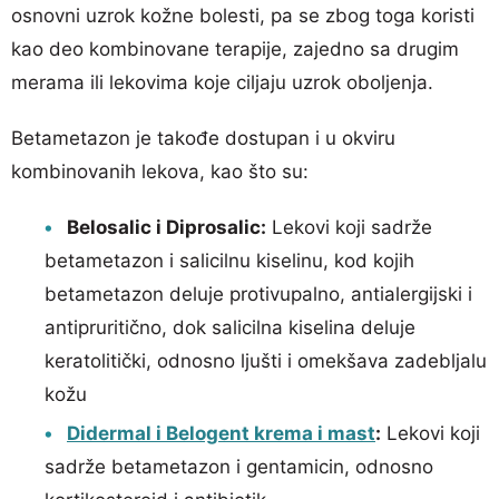
osnovni uzrok kožne bolesti, pa se zbog toga koristi
kao deo kombinovane terapije, zajedno sa drugim
merama ili lekovima koje ciljaju uzrok oboljenja.
Betametazon je takođe dostupan i u okviru
kombinovanih lekova, kao što su:
Belosalic i Diprosalic:
Lekovi koji sadrže
betametazon i salicilnu kiselinu, kod kojih
betametazon deluje protivupalno, antialergijski i
antipruritično, dok salicilna kiselina deluje
keratolitički, odnosno ljušti i omekšava zadebljalu
kožu
Didermal i Belogent krema i mast
:
Lekovi koji
sadrže betametazon i gentamicin, odnosno