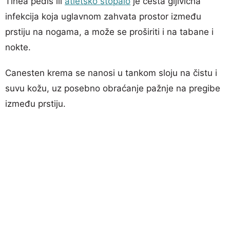
Tinea pedis ili
atletsko stopalo
je česta gljivična
infekcija koja uglavnom zahvata prostor između
prstiju na nogama, a može se proširiti i na tabane i
nokte.
Canesten krema se nanosi u tankom sloju na čistu i
suvu kožu, uz posebno obraćanje pažnje na pregibe
između prstiju.