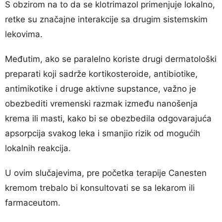
S obzirom na to da se klotrimazol primenjuje lokalno,
retke su značajne interakcije sa drugim sistemskim
lekovima.
Međutim, ako se paralelno koriste drugi dermatološki
preparati koji sadrže kortikosteroide, antibiotike,
antimikotike i druge aktivne supstance, važno je
obezbediti vremenski razmak između nanošenja
krema ili masti, kako bi se obezbedila odgovarajuća
apsorpcija svakog leka i smanjio rizik od mogućih
lokalnih reakcija.
U ovim slučajevima, pre početka terapije Canesten
kremom trebalo bi konsultovati se sa lekarom ili
farmaceutom.