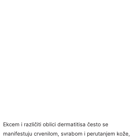
Ekcem i različiti oblici dermatitisa često se
manifestuju crvenilom, svrabom i perutanjem kože,