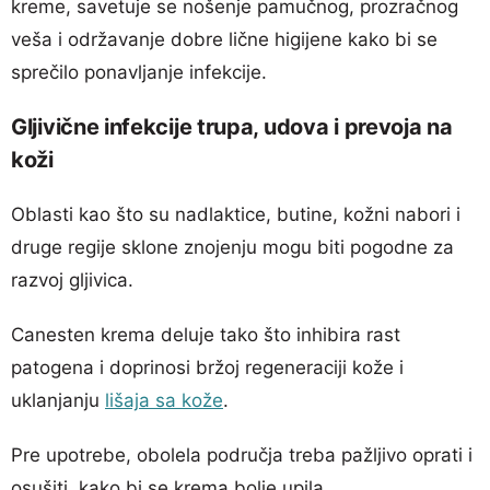
kreme, savetuje se nošenje pamučnog, prozračnog
veša i održavanje dobre lične higijene kako bi se
sprečilo ponavljanje infekcije.
Gljivične infekcije trupa, udova i prevoja na
koži
Oblasti kao što su nadlaktice, butine, kožni nabori i
druge regije sklone znojenju mogu biti pogodne za
razvoj gljivica.
Canesten krema deluje tako što inhibira rast
patogena i doprinosi bržoj regeneraciji kože i
uklanjanju
lišaja sa kože
.
Pre upotrebe, obolela područja treba pažljivo oprati i
osušiti, kako bi se krema bolje upila.