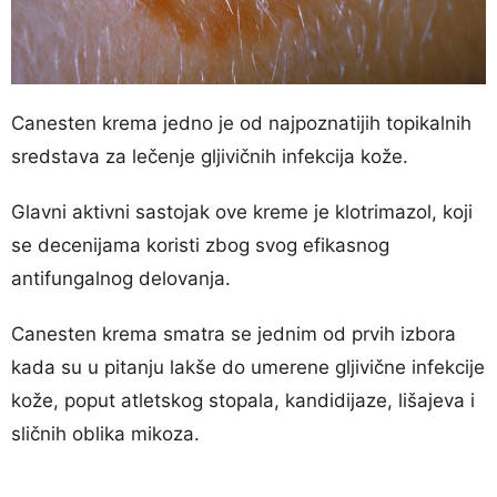
Canesten krema jedno je od najpoznatijih topikalnih
sredstava za lečenje gljivičnih infekcija kože.
Glavni aktivni sastojak ove kreme je klotrimazol, koji
se decenijama koristi zbog svog efikasnog
antifungalnog delovanja.
Canesten krema smatra se jednim od prvih izbora
kada su u pitanju lakše do umerene gljivične infekcije
kože, poput atletskog stopala, kandidijaze, lišajeva i
sličnih oblika mikoza.