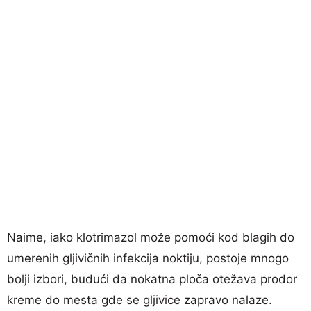
Naime, iako klotrimazol može pomoći kod blagih do
umerenih gljivičnih infekcija noktiju, postoje mnogo
bolji izbori, budući da nokatna ploča otežava prodor
kreme do mesta gde se gljivice zapravo nalaze.