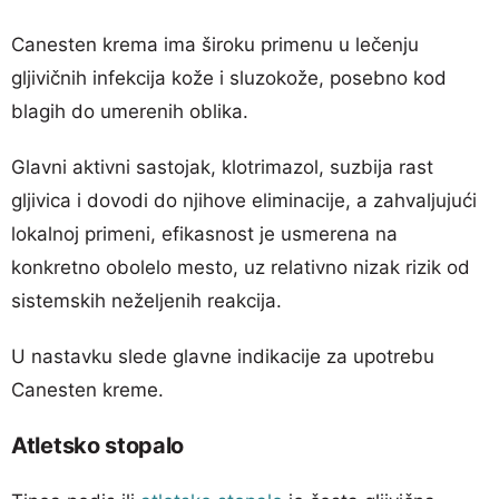
Canesten krema ima široku primenu u lečenju
gljivičnih infekcija kože i sluzokože, posebno kod
blagih do umerenih oblika.
Glavni aktivni sastojak, klotrimazol, suzbija rast
gljivica i dovodi do njihove eliminacije, a zahvaljujući
lokalnoj primeni, efikasnost je usmerena na
konkretno obolelo mesto, uz relativno nizak rizik od
sistemskih neželjenih reakcija.
U nastavku slede glavne indikacije za upotrebu
Canesten kreme.
Atletsko stopalo