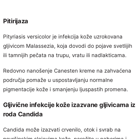
Pitirijaza
Pityriasis versicolor je infekcija kože uzrokovana
gljivicom Malassezia, koja dovodi do pojave svetlijih
ili tamnijih pečata na trupu, vratu ili nadlakticama.
Redovno nanošenje Canesten kreme na zahvaćena
područja pomaže u uspostavljanju normalne
pigmentacije kože i smanjenju ljuspastih promena.
Gljivične infekcije kože izazvane gljivicama iz
roda Candida
Candida može izazvati crvenilo, otok i svrab na
površinskim slojevima kože, naročito u naborima i