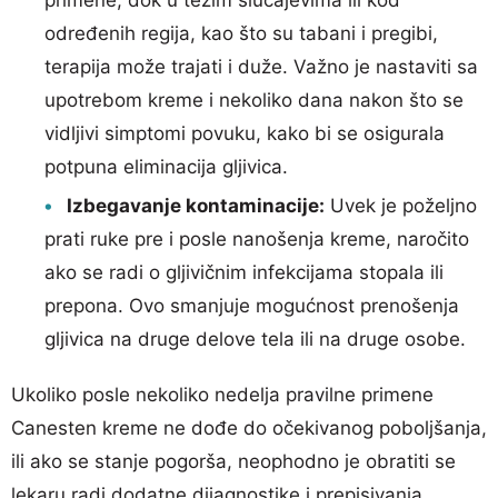
određenih regija, kao što su tabani i pregibi,
terapija može trajati i duže. Važno je nastaviti sa
upotrebom kreme i nekoliko dana nakon što se
vidljivi simptomi povuku, kako bi se osigurala
potpuna eliminacija gljivica.
Izbegavanje kontaminacije:
Uvek je poželjno
prati ruke pre i posle nanošenja kreme, naročito
ako se radi o gljivičnim infekcijama stopala ili
prepona. Ovo smanjuje mogućnost prenošenja
gljivica na druge delove tela ili na druge osobe.
Ukoliko posle nekoliko nedelja pravilne primene
Canesten kreme ne dođe do očekivanog poboljšanja,
ili ako se stanje pogorša, neophodno je obratiti se
lekaru radi dodatne dijagnostike i prepisivanja