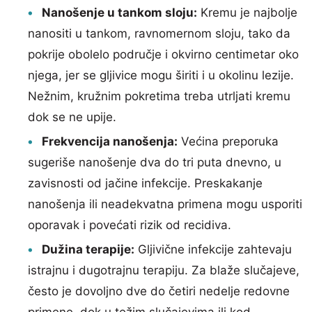
Nanošenje u tankom sloju:
Kremu je najbolje
nanositi u tankom, ravnomernom sloju, tako da
pokrije obolelo područje i okvirno centimetar oko
njega, jer se gljivice mogu širiti i u okolinu lezije.
Nežnim, kružnim pokretima treba utrljati kremu
dok se ne upije.
Frekvencija nanošenja:
Većina preporuka
sugeriše nanošenje dva do tri puta dnevno, u
zavisnosti od jačine infekcije. Preskakanje
nanošenja ili neadekvatna primena mogu usporiti
oporavak i povećati rizik od recidiva.
Dužina terapije:
Gljivične infekcije zahtevaju
istrajnu i dugotrajnu terapiju. Za blaže slučajeve,
često je dovoljno dve do četiri nedelje redovne
primene, dok u težim slučajevima ili kod