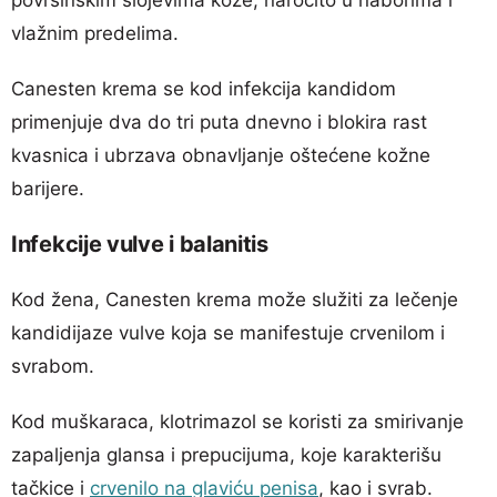
vlažnim predelima.
Canesten krema se kod infekcija kandidom
primenjuje dva do tri puta dnevno i blokira rast
kvasnica i ubrzava obnavljanje oštećene kožne
barijere.
Infekcije vulve i balanitis
Kod žena, Canesten krema može služiti za lečenje
kandidijaze vulve koja se manifestuje crvenilom i
svrabom.
Kod muškaraca, klotrimazol se koristi za smirivanje
zapaljenja glansa i prepucijuma, koje karakterišu
tačkice i
crvenilo na glaviću penisa
, kao i svrab.