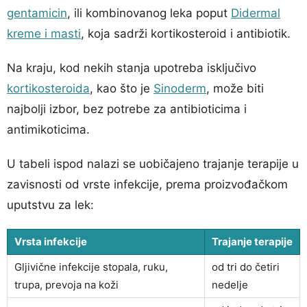
gentamicin
, ili kombinovanog leka poput
Didermal
kreme i masti
, koja sadrži kortikosteroid i antibiotik.
Na kraju, kod nekih stanja upotreba isključivo
kortikosteroida
, kao što je
Sinoderm
, može biti
najbolji izbor, bez potrebe za antibioticima i
antimikoticima.
U tabeli ispod nalazi se uobičajeno trajanje terapije u
zavisnosti od vrste infekcije, prema proizvođačkom
uputstvu za lek:
Vrsta infekcije
Trajanje terapije
Gljivične infekcije stopala, ruku,
od tri do četiri
trupa, prevoja na koži
nedelje