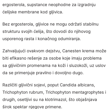
ergosterola, supstance neophodne za izgradnju
ćelijske membrane kod gljivica.
Bez ergosterola, gljivice ne mogu održati stabilnu
strukturu svojih ćelija, što dovodi do njihovog
usporenog rasta i konačnog odumiranja.
Zahvaljujući ovakvom dejstvu, Canesten krema može
biti efikasno rešenje za osobe koje imaju problema
sa gljivičnim promenama na koži i sluzokoži, uz uslov
da se primenjuje pravilno i dovoljno dugo.
Različiti gljivični sojevi, poput Candida albicans,
Trichophyton rubrum, Trichophyton mentagrophytes i
drugih, osetljivi su na klotrimazol, što objašnjava
širok spektar njegove primene.