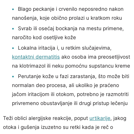
Blago peckanje i crvenilo neposredno nakon
nanošenja, koje obično prolazi u kratkom roku
Svrab ili osećaj bockanja na mestu primene,
naročito kod osetljive kože
Lokalna iritacija i, u retkim slučajevima,
kontaktni dermatitis
ako osoba ima preosetljivost
na klotrimazol ili neku pomoćnu supstancu kreme
Perutanje kože u fazi zarastanja, što može biti
normalan deo procesa, ali ukoliko je praćeno
jačom iritacijom ili otokom, potrebno je razmotriti
privremeno obustavljanje ili drugi pristup lečenju
Teži oblici alergijske reakcije, poput
urtikarije
, jakog
otoka i gušenja izuzetno su retki kada je reč o