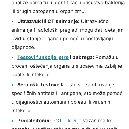
analize pomažu u identifikaciji prisustva bakterija
ili drugih patogena u organizmu.
Ultrazvuk ili CT snimanje:
Ultrazvučno
snimanje i radiološki pregledi mogu dati detaljan
uvid u stanje organa i pomoći u postavljanju
dijagnoze.
Testovi funkcije jetre
i bubrega:
Pomažu u
proceni oštećenja organa u slučajevima ozbiljne
upale ili infekcije.
Serološki testovi:
Koriste se za otkrivanje
specifičnih antitela ili antigena, što može pomoći
u dijagnostici autoimunih bolesti ili virusnih
infekcija.
Prokalcitonin:
PCT u krvi
je važan marker