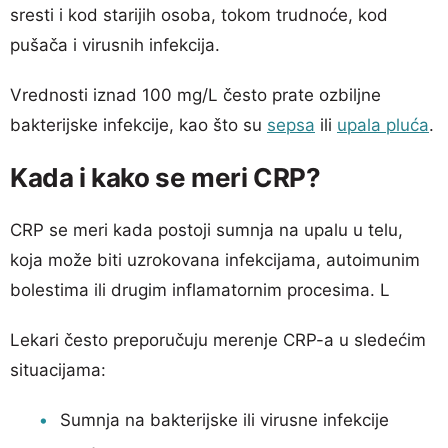
sresti i kod starijih osoba, tokom trudnoće, kod
pušača i virusnih infekcija.
Vrednosti iznad 100 mg/L često prate ozbiljne
bakterijske infekcije, kao što su
sepsa
ili
upala pluća
.
Kada i kako se meri CRP?
CRP se meri kada postoji sumnja na upalu u telu,
koja može biti uzrokovana infekcijama, autoimunim
bolestima ili drugim inflamatornim procesima. L
Lekari često preporučuju merenje CRP-a u sledećim
situacijama:
Sumnja na bakterijske ili virusne infekcije