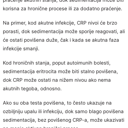
korisna za hronične procese ili za dodatno praćenje.
Na primer, kod akutne infekcije, CRP nivoi će brzo
porasti, dok sedimentacija može sporije reagovati, ali
će ostati povišena duže, čak i kada se akutna faza
infekcije smanji.
Kod hroničnih stanja, poput autoimunih bolesti,
sedimentacija eritrocita može biti stalno povišena,
dok CRP može ostati na nižem nivou ako nema
akutnih tegoba, odnosno.
Ako su oba testa povišena, to često ukazuje na
ozbiljniju upalu ili infekciju, dok samo blago povišena
sedimentacija, bez povišenog CRP-a, može ukazivati