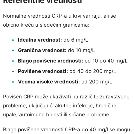
Referentne vrednosti
Normalne vrednosti CRP-a u krvi variraju, ali se
obično kreću u sledećim granicama:
Idealna vrednost:
do 6 mg/L
Granična vrednost:
do 10 mg/L
Blago povišene vrednosti:
od 10 do 40 mg/L
Povišene vrednosti:
od 40 do 200 mg/L
Veoma visoke vrednosti:
od 200 mg/L
Povišen CRP može ukazivati na različite zdravstvene
probleme, uključujući akutne infekcije, hronične
upale, autoimune bolesti ili srčane probleme.
Blago povišene vrednosti CRP-a do 40 mg/l se mogu