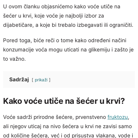
U ovom članku objasnićemo kako voće utiče na
šećer u krvi, koje voće je najbolji izbor za
dijabetičare, a koje bi trebalo izbegavati ili ograničiti.
Pored toga, biće reči o tome kako određeni načini
konzumacije voća mogu uticati na glikemiju i zašto je
to važno.
Sadržaj
prikaži
Kako voće utiče na šećer u krvi?
Voće sadrži prirodne šećere, prvenstveno
fruktozu
,
ali njegov uticaj na nivo šećera u krvi ne zavisi samo
od količine šećera, već i od prisustva vlakana, vode i