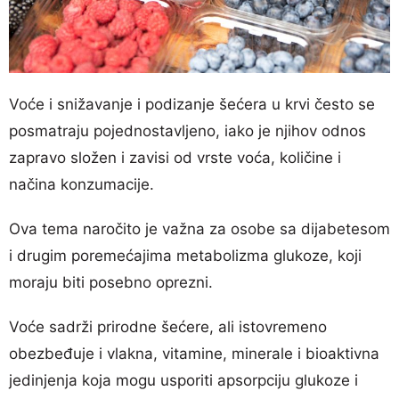
Voće i snižavanje i podizanje šećera u krvi često se
posmatraju pojednostavljeno, iako je njihov odnos
zapravo složen i zavisi od vrste voća, količine i
načina konzumacije.
Ova tema naročito je važna za osobe sa dijabetesom
i drugim poremećajima metabolizma glukoze, koji
moraju biti posebno oprezni.
Voće sadrži prirodne šećere, ali istovremeno
obezbeđuje i vlakna, vitamine, minerale i bioaktivna
jedinjenja koja mogu usporiti apsorpciju glukoze i