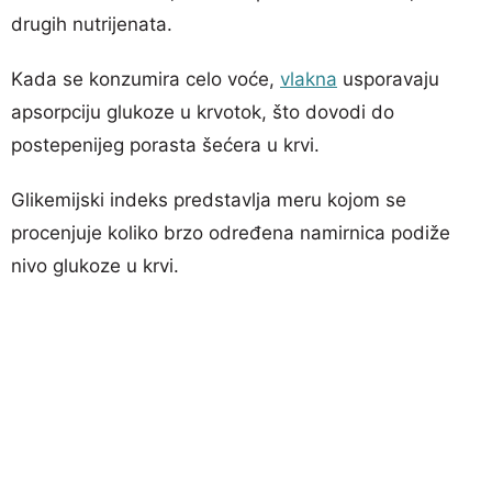
drugih nutrijenata.
Kada se konzumira celo voće,
vlakna
usporavaju
apsorpciju glukoze u krvotok, što dovodi do
postepenijeg porasta šećera u krvi.
Glikemijski indeks predstavlja meru kojom se
procenjuje koliko brzo određena namirnica podiže
nivo glukoze u krvi.