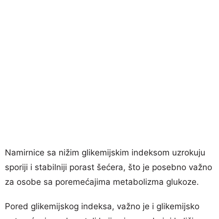
Namirnice sa nižim glikemijskim indeksom uzrokuju
sporiji i stabilniji porast šećera, što je posebno važno
za osobe sa poremećajima metabolizma glukoze.
Pored glikemijskog indeksa, važno je i glikemijsko