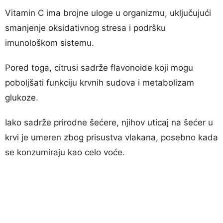
Vitamin C ima brojne uloge u organizmu, uključujući
smanjenje oksidativnog stresa i podršku
imunološkom sistemu.
Pored toga, citrusi sadrže flavonoide koji mogu
poboljšati funkciju krvnih sudova i metabolizam
glukoze.
Iako sadrže prirodne šećere, njihov uticaj na šećer u
krvi je umeren zbog prisustva vlakana, posebno kada
se konzumiraju kao celo voće.