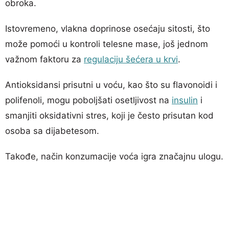
obroka.
Istovremeno, vlakna doprinose osećaju sitosti, što
može pomoći u kontroli telesne mase, još jednom
važnom faktoru za
regulaciju šećera u krvi
.
Antioksidansi prisutni u voću, kao što su flavonoidi i
polifenoli, mogu poboljšati osetljivost na
insulin
i
smanjiti oksidativni stres, koji je često prisutan kod
osoba sa dijabetesom.
Takođe, način konzumacije voća igra značajnu ulogu.