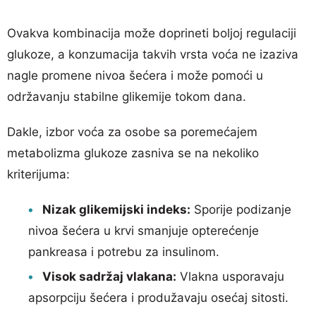
Ovakva kombinacija može doprineti boljoj regulaciji
glukoze, a konzumacija takvih vrsta voća ne izaziva
nagle promene nivoa šećera i može pomoći u
održavanju stabilne glikemije tokom dana.
Dakle, izbor voća za osobe sa poremećajem
metabolizma glukoze zasniva se na nekoliko
kriterijuma:
Nizak glikemijski indeks:
Sporije podizanje
nivoa šećera u krvi smanjuje opterećenje
pankreasa i potrebu za insulinom.
Visok sadržaj vlakana:
Vlakna usporavaju
apsorpciju šećera i produžavaju osećaj sitosti.