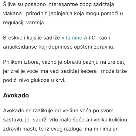
Šljive su posebno interesantne zbog sadržaja
vlakana i prirodnih jedinjenja koja mogu pomoći u
regulaciji varenja.
Breskve i kajsije sadrže
vitamine A
i C, kao i
antioksidanse koji doprinose opštem zdravlju.
Prilikom izbora, važno je obratiti pažnju na zrelost,
jer zrelije voće ima veći sadržaj šećera i može brže
podići nivo glukoze u krvi.
Avokado
Avokado se razlikuje od većine voća po svom
sastavu, jer sadrži vrlo malo šećera i veliku količinu
zdravih masti, te iz ovog razloga ima minimalan