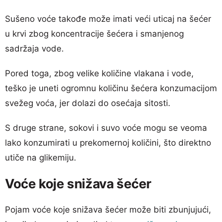
Sušeno voće takođe može imati veći uticaj na šećer
u krvi zbog koncentracije šećera i smanjenog
sadržaja vode.
Pored toga, zbog velike količine vlakana i vode,
teško je uneti ogromnu količinu šećera konzumacijom
svežeg voća, jer dolazi do osećaja sitosti.
S druge strane, sokovi i suvo voće mogu se veoma
lako konzumirati u prekomernoj količini, što direktno
utiče na glikemiju.
Voće koje snižava šećer
Pojam voće koje snižava šećer može biti zbunjujući,