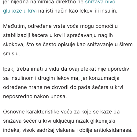
jer nijedna namirnica direktno ne
snižava nivo
glukoze u krvi
na isti način kao lekovi ili insulin.
Međutim, određene vrste voća mogu pomoći u
stabilizaciji šećera u krvi i sprečavanju naglih
skokova, što se često opisuje kao snižavanje u širem
smislu.
Ipak, treba imati u vidu da ovaj efekat nije uporediv
sa insulinom i drugim lekovima, jer konzumacija
određene hrane ne dovodi do pada šećera u krvi
neposredno nakon unosa.
Osnovne karakteristike voća za koje se kaže da
snižava šećer u krvi uključuju nizak glikemijski
indeks, visok sadržaj vlakana i obilje antioksidanasa.