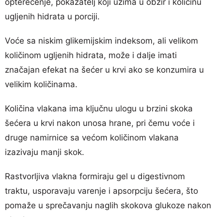
opterećenje, pokazatelj koji uzima u obzir i količinu
ugljenih hidrata u porciji.
Voće sa niskim glikemijskim indeksom, ali velikom
količinom ugljenih hidrata, može i dalje imati
značajan efekat na šećer u krvi ako se konzumira u
velikim količinama.
Količina vlakana ima ključnu ulogu u brzini skoka
šećera u krvi nakon unosa hrane, pri čemu voće i
druge namirnice sa većom količinom vlakana
izazivaju manji skok.
Rastvorljiva vlakna formiraju gel u digestivnom
traktu, usporavaju varenje i apsorpciju šećera, što
pomaže u sprečavanju naglih skokova glukoze nakon