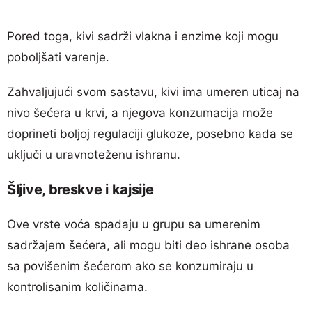
Pored toga, kivi sadrži vlakna i enzime koji mogu
poboljšati varenje.
Zahvaljujući svom sastavu, kivi ima umeren uticaj na
nivo šećera u krvi, a njegova konzumacija može
doprineti boljoj regulaciji glukoze, posebno kada se
uključi u uravnoteženu ishranu.
Šljive, breskve i kajsije
Ove vrste voća spadaju u grupu sa umerenim
sadržajem šećera, ali mogu biti deo ishrane osoba
sa povišenim šećerom ako se konzumiraju u
kontrolisanim količinama.