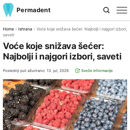
Permadent
Home
Ishrana
Voće koje snižava šećer: Najbolji i najgori izbori,
saveti
Voće koje snižava šećer:
Najbolji i najgori izbori, saveti
Poslednji put ažurirano: 13. jul, 2026
Sveže informacije