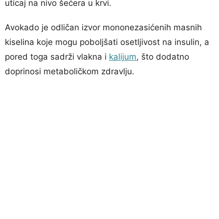
uticaj na nivo šećera u krvi.
Avokado je odličan izvor mononezasićenih masnih
kiselina koje mogu poboljšati osetljivost na insulin, a
pored toga sadrži vlakna i
kalijum
, što dodatno
doprinosi metaboličkom zdravlju.