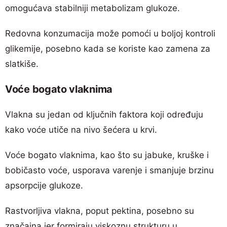
omogućava stabilniji metabolizam glukoze.
Redovna konzumacija može pomoći u boljoj kontroli
glikemije, posebno kada se koriste kao zamena za
slatkiše.
Voće bogato vlaknima
Vlakna su jedan od ključnih faktora koji određuju
kako voće utiče na nivo šećera u krvi.
Voće bogato vlaknima, kao što su jabuke, kruške i
bobičasto voće, usporava varenje i smanjuje brzinu
apsorpcije glukoze.
Rastvorljiva vlakna, poput pektina, posebno su
značajna jer formiraju viskoznu strukturu u