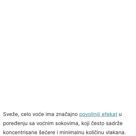
Sveže, celo voće ima značajno
povoljniji efekat
u
poređenju sa voćnim sokovima, koji često sadrže
koncentrisane šećere i minimalnu količinu vlakana.