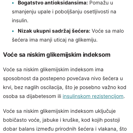
Bogatstvo antioksidansima:
Pomažu u
smanjenju upale i poboljšanju osetljivosti na
insulin.
Nizak ukupni sadržaj šećera:
Voće sa malo
šećera ima manji uticaj na glikemiju.
Voće sa niskim glikemijskim indeksom
Voće sa niskim glikemijskim indeksom ima
sposobnost da postepeno povećava nivo šećera u
krvi, bez naglih oscilacija, što je posebno važno kod
osoba sa dijabetesom ili
insulinskom rezistencijom
.
Voće sa niskim glikemijskim indeksom uključuje
bobičasto voće, jabuke i kruške, kod kojih postoji
dobar balans između prirodnih šećera i vlakana, što