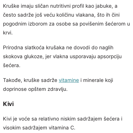
Kruške imaju sličan nutritivni profil kao jabuke, a
često sadrže još veću količinu vlakana, što ih čini
pogodnim izborom za osobe sa povišenim šećerom u
krvi.
Prirodna slatkoća krušaka ne dovodi do naglih
skokova glukoze, jer vlakna usporavaju apsorpciju
šećera.
Takođe, kruške sadrže
vitamine
i minerale koji
doprinose opštem zdravlju.
Kivi
Kivi je voće sa relativno niskim sadržajem šećera i
visokim sadržajem vitamina C.