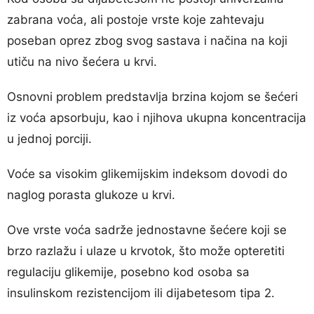
zabrana voća, ali postoje vrste koje zahtevaju
poseban oprez zbog svog sastava i načina na koji
utiču na nivo šećera u krvi.
Osnovni problem predstavlja brzina kojom se šećeri
iz voća apsorbuju, kao i njihova ukupna koncentracija
u jednoj porciji.
Voće sa visokim glikemijskim indeksom dovodi do
naglog porasta glukoze u krvi.
Ove vrste voća sadrže jednostavne šećere koji se
brzo razlažu i ulaze u krvotok, što može opteretiti
regulaciju glikemije, posebno kod osoba sa
insulinskom rezistencijom ili dijabetesom tipa 2.