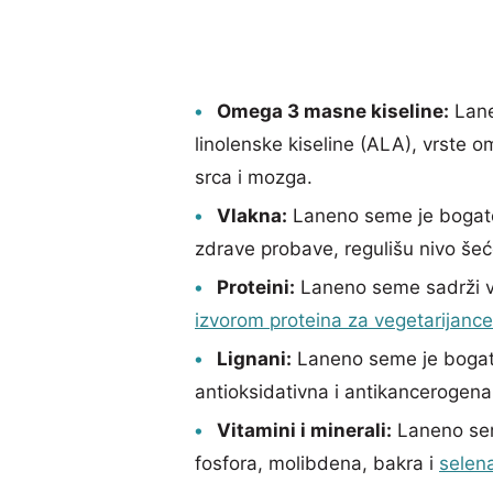
Omega 3 masne kiseline:
Lanen
linolenske kiseline (ALA), vrste 
srca i mozga.
Vlakna:
Laneno seme je boga
zdrave probave, regulišu nivo še
Proteini:
Laneno seme sadrži vi
izvorom proteina za vegetarijance
Lignani:
Laneno seme je bogato
antioksidativna i antikancerogena
Vitamini i minerali:
Laneno sem
fosfora, molibdena, bakra i
selen