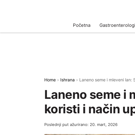
Početna
Gastroenterologi
Home
Ishrana
Laneno seme i mleveni lan: S
Laneno seme i m
koristi i način 
Poslednji put ažurirano: 20. mart, 2026