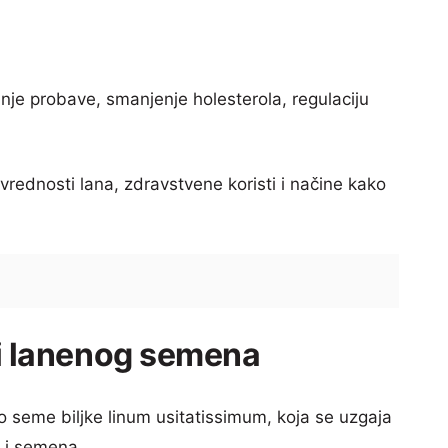
anje probave, smanjenje holesterola, regulaciju
vrednosti lana, zdravstvene koristi i načine kako
ti lanenog semena
o seme biljke linum usitatissimum, koja se uzgaja
 i semena.