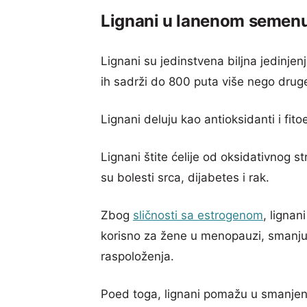
Lignani u lanenom semen
Lignani su jedinstvena biljna jedinje
ih sadrži do 800 puta više nego drug
Lignani deluju kao antioksidanti i fit
Lignani štite ćelije od oksidativnog st
su bolesti srca, dijabetes i rak.
Zbog
sličnosti sa estrogenom
, ligna
korisno za žene u menopauzi, smanju
raspoloženja.
Poed toga, lignani pomažu u smanjenju