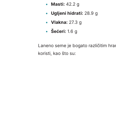
Masti:
42.2 g
Ugljeni hidrati:
28.9 g
Vlakna:
27.3 g
Šećeri:
1.6 g
Laneno seme je bogato različitim hran
koristi, kao što su: