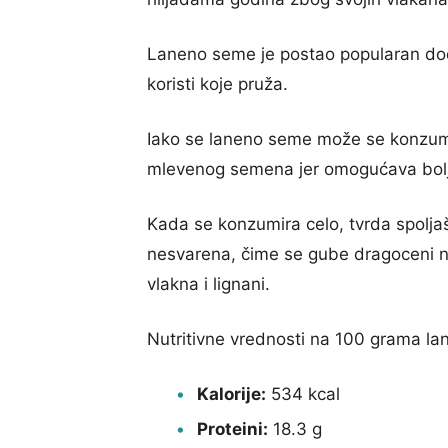
Laneno seme je postao popularan doda
koristi koje pruža.
Iako se laneno seme može se konzumira
mlevenog semena jer omogućava bolju
Kada se konzumira celo, tvrda spolja
nesvarena, čime se gube dragoceni nu
vlakna i lignani.
Nutritivne vrednosti na 100 grama l
Kalorije:
534 kcal
Proteini:
18.3 g