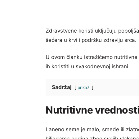
Zdravstvene koristi uključuju poboljš
šećera u krvi i podršku zdravlju srca.
U ovom članku istražićemo nutritivne 
ih koristiti u svakodnevnoj ishrani.
Sadržaj
prikaži
Nutritivne vrednos
Laneno seme je malo, smeđe ili zlatn
hiljadama godina zbog svojih vlakana