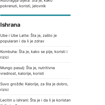
Autofagija dijeta: Šta je, kako
pokrenuti, koristi, jelovnik
Ishrana
Ube i Ube Latte: Šta je, zašto je
popularan i da li je zdrav
Kombuha: Šta je, kako se pije, koristi i
rizici
Mungo pasulj: Šta je, nutritivna
vrednost, kalorije, koristi
Suvo grožđe: Kalorije, za šta je dobro,
rizici
Lecitin u ishrani: Šta je i da li je koristan