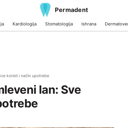
Permadent
ja
Kardiologija
Stomatologija
Ishrana
Dermatoven
ve koristi i način upotrebe
leveni lan: Sve
upotrebe