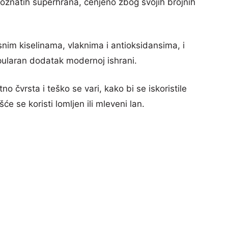
poznatih superhrana, cenjeno zbog svojih brojnih
m kiselinama, vlaknima i antioksidansima, i
laran dodatak modernoj ishrani.
 čvrsta i teško se vari, kako bi se iskoristile
e se koristi lomljen ili mleveni lan.