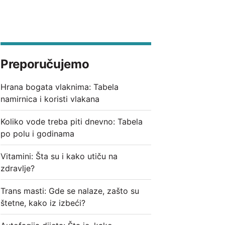
Preporučujemo
Hrana bogata vlaknima: Tabela
namirnica i koristi vlakana
Koliko vode treba piti dnevno: Tabela
po polu i godinama
Vitamini: Šta su i kako utiču na
zdravlje?
Trans masti: Gde se nalaze, zašto su
štetne, kako iz izbeći?