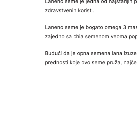
Laneno seme je jedna od najstarijih 
zdravstvenih koristi.
Laneno seme je bogato omega 3 masni
zajedno sa chia semenom veoma popu
Budući da je opna semena lana izuzetno
prednosti koje ovo seme pruža, najčešć