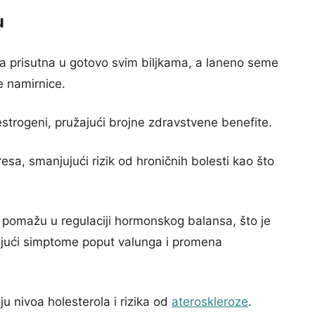
u
nja prisutna u gotovo svim biljkama, a laneno seme
e namirnice.
oestrogeni, pružajući brojne zdravstvene benefite.
resa, smanjujući rizik od hroničnih bolesti kao što
ni pomažu u regulaciji hormonskog balansa, što je
jući simptome poput valunga i promena
 nivoa holesterola i rizika od
ateroskleroze
.