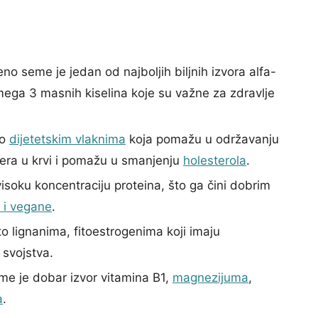
o seme je jedan od najboljih biljnih izvora alfa-
omega 3 masnih kiselina koje su važne za zdravlje
to
dijetetskim vlaknima
koja pomažu u održavanju
ćera u krvi i pomažu u smanjenju
holesterola
.
soku koncentraciju proteina, što ga čini dobrim
 i vegane
.
 lignanima, fitoestrogenima koji imaju
 svojstva.
e je dobar izvor vitamina B1,
magnezijuma
,
a
.