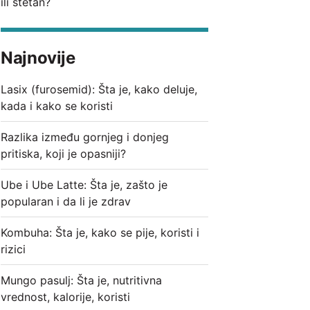
ili štetan?
Najnovije
Lasix (furosemid): Šta je, kako deluje,
kada i kako se koristi
Razlika između gornjeg i donjeg
pritiska, koji je opasniji?
Ube i Ube Latte: Šta je, zašto je
popularan i da li je zdrav
Kombuha: Šta je, kako se pije, koristi i
rizici
Mungo pasulj: Šta je, nutritivna
vrednost, kalorije, koristi