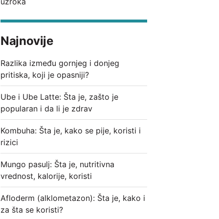
uzroka
Najnovije
Razlika između gornjeg i donjeg
pritiska, koji je opasniji?
Ube i Ube Latte: Šta je, zašto je
popularan i da li je zdrav
Kombuha: Šta je, kako se pije, koristi i
rizici
Mungo pasulj: Šta je, nutritivna
vrednost, kalorije, koristi
Afloderm (alklometazon): Šta je, kako i
za šta se koristi?