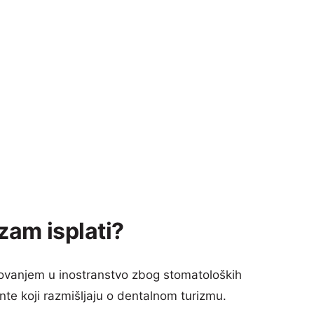
izam isplati?
vanjem u inostranstvo zbog stomatoloških
nte koji razmišljaju o dentalnom turizmu.