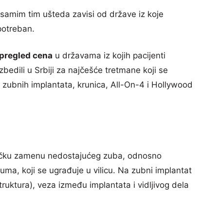
samim tim ušteda zavisi od države iz koje
 potreban.
pregled cena
u državama iz kojih pacijenti
bedili u Srbiji za najčešće tretmane koji se
 zubnih implantata, krunica, All-On-4 i Hollywood
ačku zamenu nedostajućeg zuba, odnosno
juma, koji se ugrađuje u vilicu. Na zubni implantat
uktura), veza između implantata i vidljivog dela