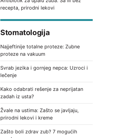
Antibiotik za upalu zuba: Sa ili bez
recepta, prirodni lekovi
Stomatologija
Najjeftinije totalne proteze: Zubne
proteze na vakuum
Svrab jezika i gornjeg nepca: Uzroci i
lečenje
Kako odabrati rešenje za neprijatan
zadah iz usta?
Žvale na ustima: Zašto se javljaju,
prirodni lekovi i kreme
Zašto boli zdrav zub? 7 mogućih