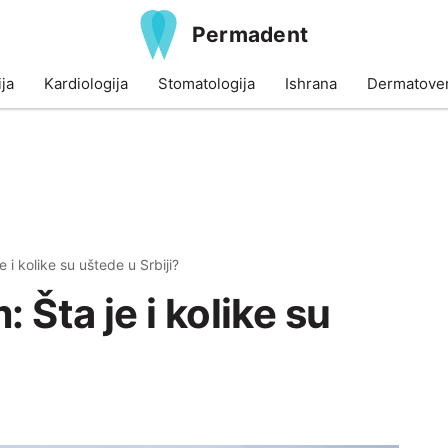
Permadent
ja
Kardiologija
Stomatologija
Ishrana
Dermatoven
e i kolike su uštede u Srbiji?
 Šta je i kolike su