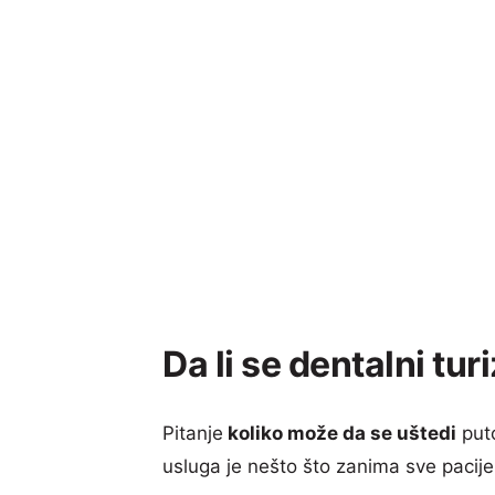
Da li se dentalni tur
Pitanje
koliko može da se uštedi
puto
usluga je nešto što zanima sve pacije