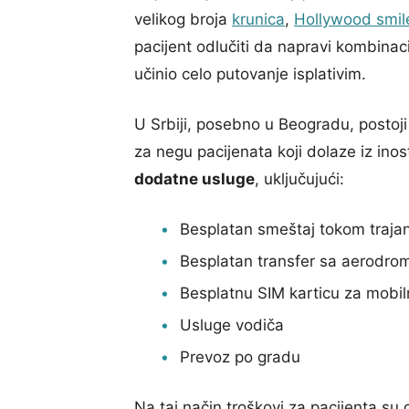
velikog broja
krunica
,
Hollywood smil
pacijent odlučiti da napravi kombinac
učinio celo putovanje isplativim.
U Srbiji, posebno u Beogradu, postoji
za negu pacijenata koji dolaze iz inost
dodatne usluge
, uključujući:
Besplatan smeštaj tokom traja
Besplatan transfer sa aerodrom
Besplatnu SIM karticu za mobiln
Usluge vodiča
Prevoz po gradu
Na taj način troškovi za pacijenta su