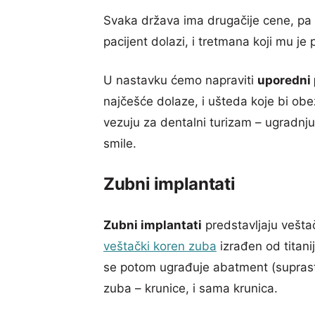
Svaka država ima drugačije cene, pa 
pacijent dolazi, i tretmana koji mu je
U nastavku ćemo napraviti
uporedni 
najčešće dolaze, i ušteda koje bi obez
vezuju za dentalni turizam – ugradnju
smile.
Zubni implantati
Zubni implantati
predstavljaju vešt
veštački koren zuba
izrađen od titani
se potom ugrađuje abatment (suprastr
zuba – krunice, i sama krunica.