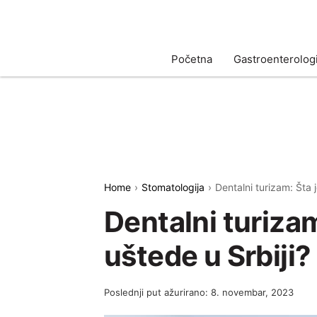
Početna
Gastroenterologi
Home
Stomatologija
Dentalni turizam: Šta j
Dentalni turizam:
uštede u Srbiji?
Poslednji put ažurirano: 8. novembar, 2023