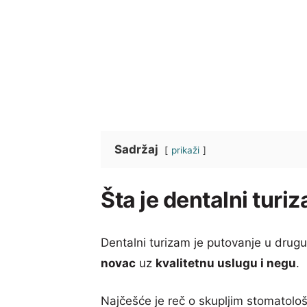
Sadržaj
prikaži
Šta je dentalni turi
Dentalni turizam je putovanje u drugu
novac
uz
kvalitetnu uslugu i negu
.
Najčešće je reč o skupljim stomatol