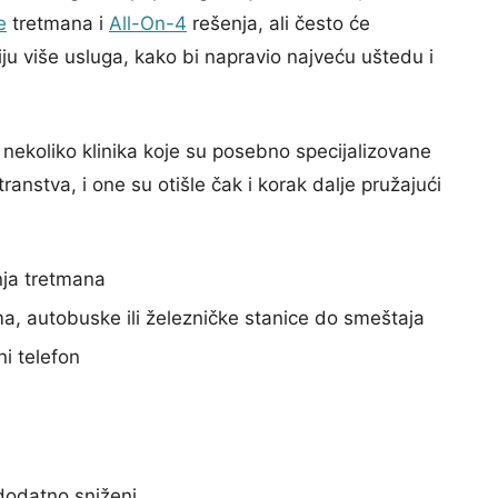
e
tretmana i
All-On-4
rešenja, ali često će
iju više usluga, kako bi napravio najveću uštedu i
 nekoliko klinika koje su posebno specijalizovane
ranstva, i one su otišle čak i korak dalje pružajući
nja tretmana
a, autobuske ili železničke stanice do smeštaja
i telefon
 dodatno sniženi.