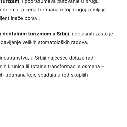
 turizam
, i podrazumeva putovanje u drugu
oblema, a cena tretmana u toj drugoj zemlji je
ijent inače boravi.
a
dentalnim turizmom u Srbiji
, i objasniti zašto je
obavljanje velikih stomatoloških radova.
u inostranstvu, u Srbiji najčešće dolaze radi
ih krunica ili totalne transformacije osmeha –
ih tretmana koje spadaju u red skupljih