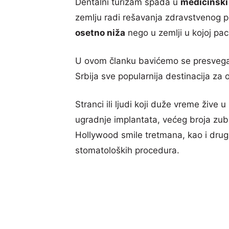
Dentalni turizam spada u
medicinski
zemlju radi rešavanja zdravstvenog pr
osetno niža
nego u zemlji u kojoj pac
U ovom članku bavićemo se presveg
Srbija sve popularnija destinacija za 
Stranci ili ljudi koji duže vreme žive 
ugradnje implantata, većeg broja zubn
Hollywood smile tretmana, kao i drug
stomatoloških procedura.