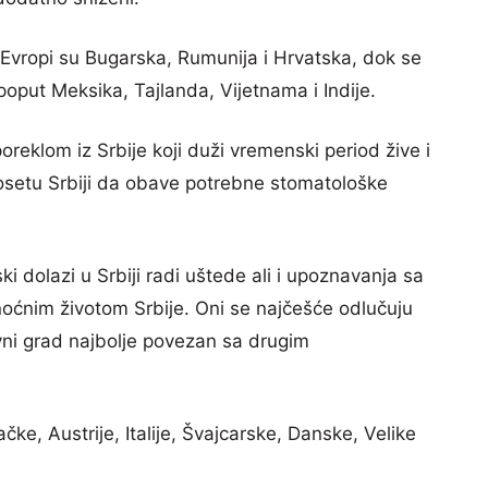
 Evropi su Bugarska, Rumunija i Hrvatska, dok se
poput Meksika, Tajlanda, Vijetnama i Indije.
poreklom iz Srbije koji duži vremenski period žive i
 posetu Srbiji da obave potrebne stomatološke
ki dolazi u Srbiji radi uštede ali i upoznavanja sa
oćnim životom Srbije. Oni se najčešće odlučuju
vni grad najbolje povezan sa drugim
čke, Austrije, Italije, Švajcarske, Danske, Velike