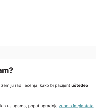
zam?
 zemlju radi lečenja, kako bi pacijent
uštedeo
oških uslugama, poput ugradnje
zubnih implantata
,