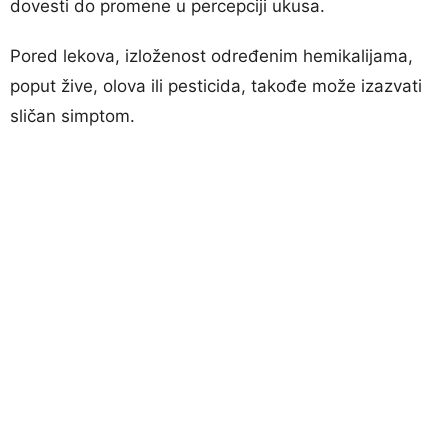
dovesti do promene u percepciji ukusa.
Pored lekova, izloženost određenim hemikalijama,
poput žive, olova ili pesticida, takođe može izazvati
sličan simptom.