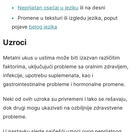
Neprijatan osećaj u jeziku
ili na desni
Promene u teksturi ili izgledu jezika, poput
pojave
belog jezika
Uzroci
Metalni ukus u ustima može biti izazvan različitim
faktorima, uključujući probleme sa oralnim zdravljem,
infekcije, upotrebu suplemenata, kao i
gastrointestinalne probleme i hormonalne promene.
Neki od ovih uzroka su privremeni i lako se rešavaju,
dok drugi mogu ukazivati na ozbiljnije zdravstvene
probleme.
U nastavku slede najčešći uzroci ovog neprijatnog