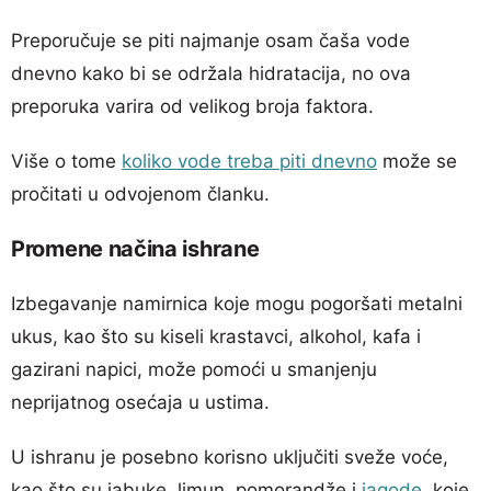
Preporučuje se piti najmanje osam čaša vode
dnevno kako bi se održala hidratacija, no ova
preporuka varira od velikog broja faktora.
Više o tome
koliko vode treba piti dnevno
može se
pročitati u odvojenom članku.
Promene načina ishrane
Izbegavanje namirnica koje mogu pogoršati metalni
ukus, kao što su kiseli krastavci, alkohol, kafa i
gazirani napici, može pomoći u smanjenju
neprijatnog osećaja u ustima.
U ishranu je posebno korisno uključiti sveže voće,
kao što su jabuke, limun, pomorandže i
jagode
, koje