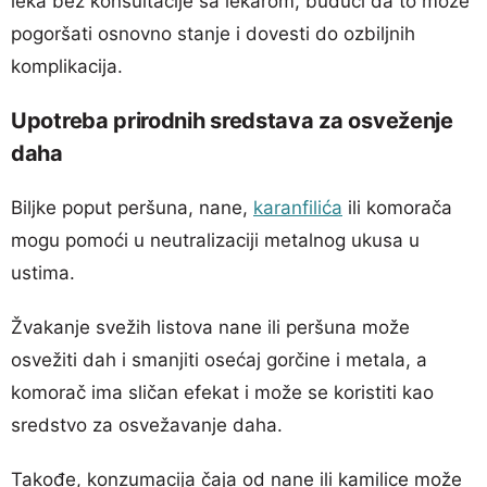
leka bez konsultacije sa lekarom, budući da to može
pogoršati osnovno stanje i dovesti do ozbiljnih
komplikacija.
Upotreba prirodnih sredstava za osveženje
daha
Biljke poput peršuna, nane,
karanfilića
ili komorača
mogu pomoći u neutralizaciji metalnog ukusa u
ustima.
Žvakanje svežih listova nane ili peršuna može
osvežiti dah i smanjiti osećaj gorčine i metala, a
komorač ima sličan efekat i može se koristiti kao
sredstvo za osvežavanje daha.
Takođe, konzumacija čaja od nane ili kamilice može