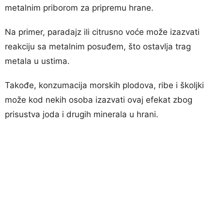
metalnim priborom za pripremu hrane.
Na primer, paradajz ili citrusno voće može izazvati
reakciju sa metalnim posuđem, što ostavlja trag
metala u ustima.
Takođe, konzumacija morskih plodova, ribe i školjki
može kod nekih osoba izazvati ovaj efekat zbog
prisustva joda i drugih minerala u hrani.