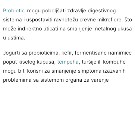
Probiotici
mogu poboljšati zdravlje digestivnog
sistema i uspostaviti ravnotežu crevne mikroflore, što
može indirektno uticati na smanjenje metalnog ukusa
u ustima.
Jogurti sa probioticima, kefir, fermentisane namirnice
poput kiselog kupusa,
tempeha
, turšije ili kombuhe
mogu biti korisni za smanjenje simptoma izazvanih
problemima sa sistemom organa za varenje