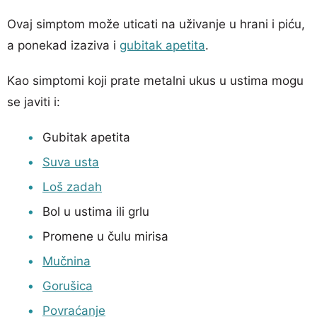
Ovaj simptom može uticati na uživanje u hrani i piću,
a ponekad izaziva i
gubitak apetita
.
Kao simptomi koji prate metalni ukus u ustima mogu
se javiti i:
Gubitak apetita
Suva usta
Loš zadah
Bol u ustima ili grlu
Promene u čulu mirisa
Mučnina
Gorušica
Povraćanje