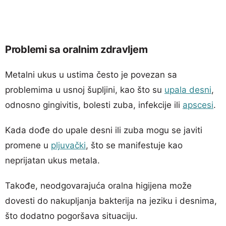
Problemi sa oralnim zdravljem
Metalni ukus u ustima često je povezan sa
problemima u usnoj šupljini, kao što su
upala desni
,
odnosno gingivitis, bolesti zuba, infekcije ili
apscesi
.
Kada dođe do upale desni ili zuba mogu se javiti
promene u
pljuvački
, što se manifestuje kao
neprijatan ukus metala.
Takođe, neodgovarajuća oralna higijena može
dovesti do nakupljanja bakterija na jeziku i desnima,
što dodatno pogoršava situaciju.