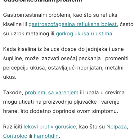
Gastrointestinalni problemi, kao što su refluks
kiseline ili
gastroezofagealna refluksna bolest
, često
su uzrok metalnog ili
gorkog ukusa u ustima
.
Kada kiselina iz želuca dospe do jednjaka i usne
šupljine, može izazvati osećaj peckanja i promeniti
percepciju ukusa, ostavljajući neprijatan, metalni
ukus.
Takođe,
problemi sa varenjem
ili upala u crevima
mogu uticati na proizvodnju pljuvačke i varenje
hrane, što dodatno doprinosi ovom simptomu.
Različiti
lekovi protiv gorušice
, kao što su
Nolpaza
,
Controloc
ili
Famotidin
.