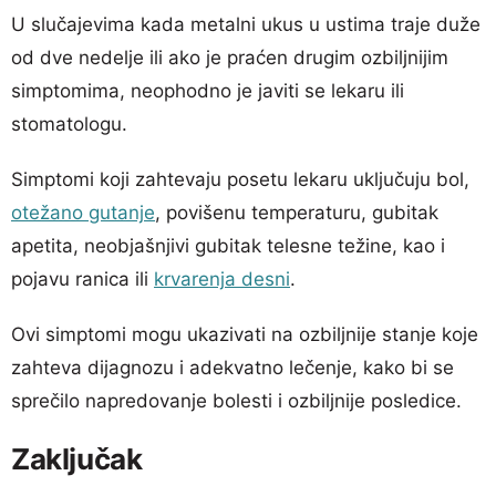
U slučajevima kada metalni ukus u ustima traje duže
od dve nedelje ili ako je praćen drugim ozbiljnijim
simptomima, neophodno je javiti se lekaru ili
stomatologu.
Simptomi koji zahtevaju posetu lekaru uključuju bol,
otežano gutanje
, povišenu temperaturu, gubitak
apetita, neobjašnjivi gubitak telesne težine, kao i
pojavu ranica ili
krvarenja desni
.
Ovi simptomi mogu ukazivati na ozbiljnije stanje koje
zahteva dijagnozu i adekvatno lečenje, kako bi se
sprečilo napredovanje bolesti i ozbiljnije posledice.
Zaključak