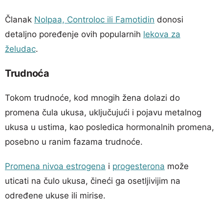
Članak
Nolpaa, Controloc ili Famotidin
donosi
detaljno poređenje ovih popularnih
lekova za
želudac
.
Trudnoća
Tokom trudnoće, kod mnogih žena dolazi do
promena čula ukusa, uključujući i pojavu metalnog
ukusa u ustima, kao posledica hormonalnih promena,
posebno u ranim fazama trudnoće.
Promena nivoa estrogena
i
progesterona
može
uticati na čulo ukusa, čineći ga osetljivijim na
određene ukuse ili mirise.