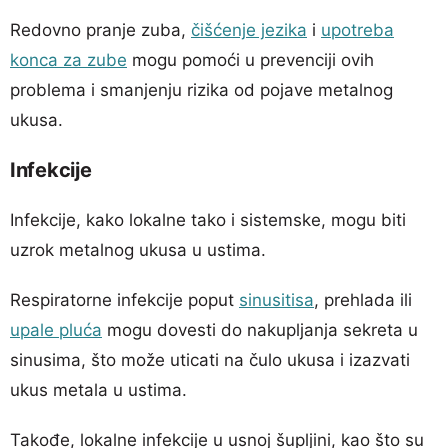
Redovno pranje zuba,
čišćenje jezika
i
upotreba
konca za zube
mogu pomoći u prevenciji ovih
problema i smanjenju rizika od pojave metalnog
ukusa.
Infekcije
Infekcije, kako lokalne tako i sistemske, mogu biti
uzrok metalnog ukusa u ustima.
Respiratorne infekcije poput
sinusitisa
, prehlada ili
upale pluća
mogu dovesti do nakupljanja sekreta u
sinusima, što može uticati na čulo ukusa i izazvati
ukus metala u ustima.
Takođe, lokalne infekcije u usnoj šupljini, kao što su