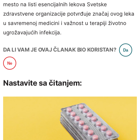
mesto na listi esencijalnih lekova Svetske
zdravstvene organizacije potvrđuje značaj ovog leka
u savremenoj medicini i važnost u terapiji životno
ugrožavajućih infekcija.
DA LI VAM JE OVAJ ČLANAK BIO KORISTAN?
Da
Ne
Nastavite sa čitanjem: