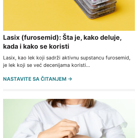
Lasix (furosemid): Šta je, kako deluje,
kada i kako se koristi
Lasix, kao lek koji sadrži aktivnu supstancu furosemid,
je lek koji se već decenijama koristi…
NASTAVITE SA ČITANJEM →