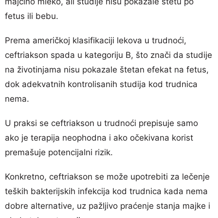
majčino mleko, ali studije nisu pokazale štetu po
fetus ili bebu.
Prema američkoj klasifikaciji lekova u trudnoći,
ceftriakson spada u kategoriju B, što znači da studije
na životinjama nisu pokazale štetan efekat na fetus,
dok adekvatnih kontrolisanih studija kod trudnica
nema.
U praksi se ceftriakson u trudnoći prepisuje samo
ako je terapija neophodna i ako očekivana korist
premašuje potencijalni rizik.
Konkretno, ceftriakson se može upotrebiti za lečenje
teških bakterijskih infekcija kod trudnica kada nema
dobre alternative, uz pažljivo praćenje stanja majke i