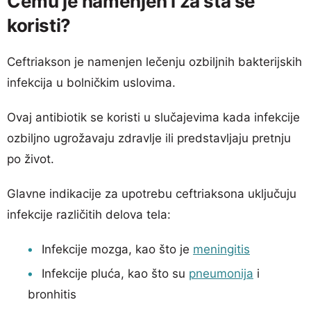
Čemu je namenjen i za šta se
koristi?
Ceftriakson je namenjen lečenju ozbiljnih bakterijskih
infekcija u bolničkim uslovima.
Ovaj antibiotik se koristi u slučajevima kada infekcije
ozbiljno ugrožavaju zdravlje ili predstavljaju pretnju
po život.
Glavne indikacije za upotrebu ceftriaksona uključuju
infekcije različitih delova tela:
Infekcije mozga, kao što je
meningitis
Infekcije pluća, kao što su
pneumonija
i
bronhitis