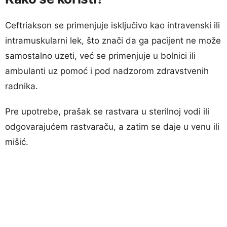
Ceftriakson se primenjuje isključivo kao intravenski ili
intramuskularni lek, što znači da ga pacijent ne može
samostalno uzeti, već se primenjuje u bolnici ili
ambulanti uz pomoć i pod nadzorom zdravstvenih
radnika.
Pre upotrebe, prašak se rastvara u sterilnoj vodi ili
odgovarajućem rastvaraču, a zatim se daje u venu ili
mišić.