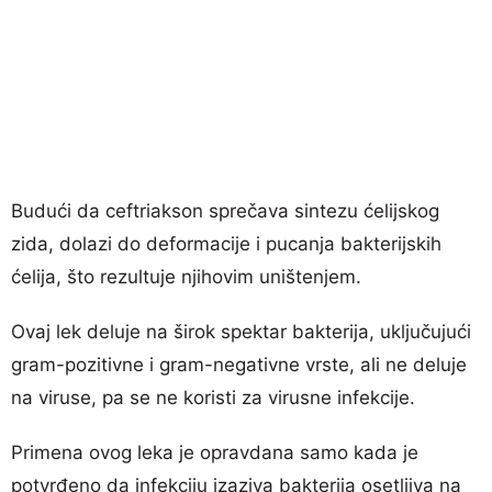
Budući da ceftriakson sprečava sintezu ćelijskog
zida, dolazi do deformacije i pucanja bakterijskih
ćelija, što rezultuje njihovim uništenjem.
Ovaj lek deluje na širok spektar bakterija, uključujući
gram-pozitivne i gram-negativne vrste, ali ne deluje
na viruse, pa se ne koristi za virusne infekcije.
Primena ovog leka je opravdana samo kada je
potvrđeno da infekciju izaziva bakterija osetljiva na