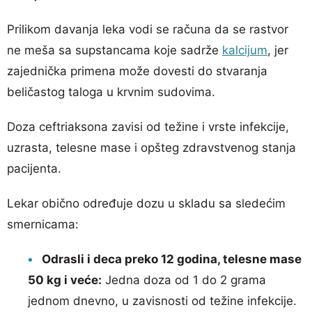
Prilikom davanja leka vodi se računa da se rastvor
ne meša sa supstancama koje sadrže
kalcijum
, jer
zajednička primena može dovesti do stvaranja
beličastog taloga u krvnim sudovima.
Doza ceftriaksona zavisi od težine i vrste infekcije,
uzrasta, telesne mase i opšteg zdravstvenog stanja
pacijenta.
Lekar obično određuje dozu u skladu sa sledećim
smernicama:
Odrasli i deca preko 12 godina, telesne mase
50 kg i veće:
Jedna doza od 1 do 2 grama
jednom dnevno, u zavisnosti od težine infekcije.