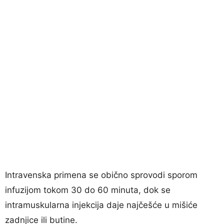
Intravenska primena se obično sprovodi sporom
infuzijom tokom 30 do 60 minuta, dok se
intramuskularna injekcija daje najčešće u mišiće
zadnjice ili butine.