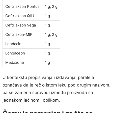
Ceftriakson Pontus
1 g, 2 g
Ceftriakson QILU
1 g
Ceftriakson Vega
1 g
Ceftriaxon-MIP
1 g, 2 g
Lendacin
1 g
Longaceph
1 g
Medaxone
1 g
U kontekstu propisivanja i izdavanja, paralela
označava da je reč o istom leku pod drugim nazivom,
pa se zamena sprovodi između proizvoda sa
jednakom jačinom i oblikom.