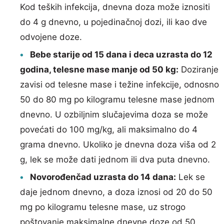
Kod teških infekcija, dnevna doza može iznositi
do 4 g dnevno, u pojedinačnoj dozi, ili kao dve
odvojene doze.
Bebe starije od 15 dana i deca uzrasta do 12
godina, telesne mase manje od 50 kg:
Doziranje
zavisi od telesne mase i težine infekcije, odnosno
50 do 80 mg po kilogramu telesne mase jednom
dnevno. U ozbiljnim slučajevima doza se može
povećati do 100 mg/kg, ali maksimalno do 4
grama dnevno. Ukoliko je dnevna doza viša od 2
g, lek se može dati jednom ili dva puta dnevno.
Novorođenčad uzrasta do 14 dana:
Lek se
daje jednom dnevno, a doza iznosi od 20 do 50
mg po kilogramu telesne mase, uz strogo
poštovanje maksimalne dnevne doze od 50