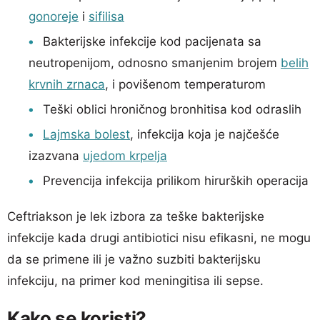
gonoreje
i
sifilisa
Bakterijske infekcije kod pacijenata sa
neutropenijom, odnosno smanjenim brojem
belih
krvnih zrnaca
, i povišenom temperaturom
Teški oblici hroničnog bronhitisa kod odraslih
Lajmska bolest
, infekcija koja je najčešće
izazvana
ujedom krpelja
Prevencija infekcija prilikom hirurških operacija
Ceftriakson je lek izbora za teške bakterijske
infekcije kada drugi antibiotici nisu efikasni, ne mogu
da se primene ili je važno suzbiti bakterijsku
infekciju, na primer kod meningitisa ili sepse.
Kako se koristi?