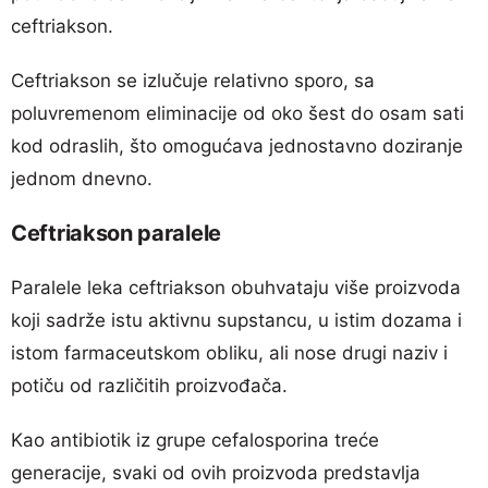
ceftriakson.
Ceftriakson se izlučuje relativno sporo, sa
poluvremenom eliminacije od oko šest do osam sati
kod odraslih, što omogućava jednostavno doziranje
jednom dnevno.
Ceftriakson paralele
Paralele leka ceftriakson obuhvataju više proizvoda
koji sadrže istu aktivnu supstancu, u istim dozama i
istom farmaceutskom obliku, ali nose drugi naziv i
potiču od različitih proizvođača.
Kao antibiotik iz grupe cefalosporina treće
generacije, svaki od ovih proizvoda predstavlja