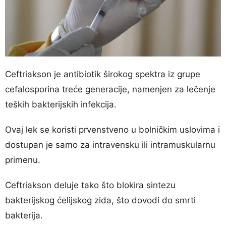
Ceftriakson je antibiotik širokog spektra iz grupe
cefalosporina treće generacije, namenjen za lečenje
teških bakterijskih infekcija.
Ovaj lek se koristi prvenstveno u bolničkim uslovima i
dostupan je samo za intravensku ili intramuskularnu
primenu.
Ceftriakson deluje tako što blokira sintezu
bakterijskog ćelijskog zida, što dovodi do smrti
bakterija.