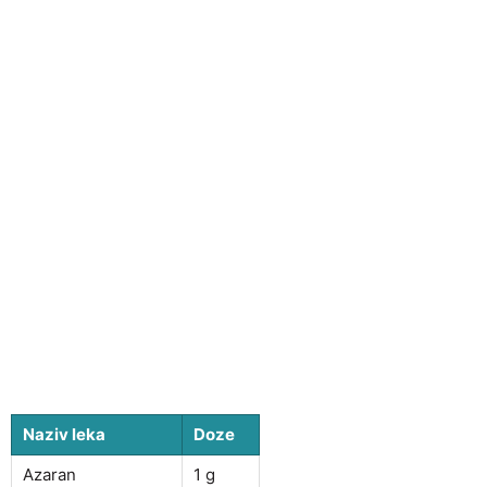
Naziv leka
Doze
Azaran
1 g