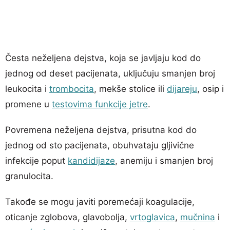
Česta neželjena dejstva, koja se javljaju kod do
jednog od deset pacijenata, uključuju smanjen broj
leukocita i
trombocita
, mekše stolice ili
dijareju
, osip i
promene u
testovima funkcije jetre
.
Povremena neželjena dejstva, prisutna kod do
jednog od sto pacijenata, obuhvataju gljivične
infekcije poput
kandidijaze
, anemiju i smanjen broj
granulocita.
Takođe se mogu javiti poremećaji koagulacije,
oticanje zglobova, glavobolja,
vrtoglavica
,
mučnina
i