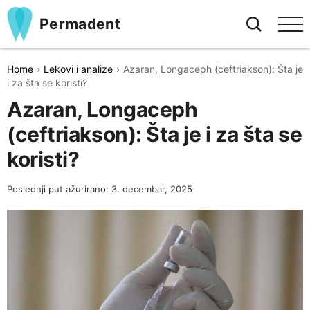
Permadent
Home
Lekovi i analize
Azaran, Longaceph (ceftriakson): Šta je
i za šta se koristi?
Azaran, Longaceph
(ceftriakson): Šta je i za šta se
koristi?
Poslednji put ažurirano: 3. decembar, 2025