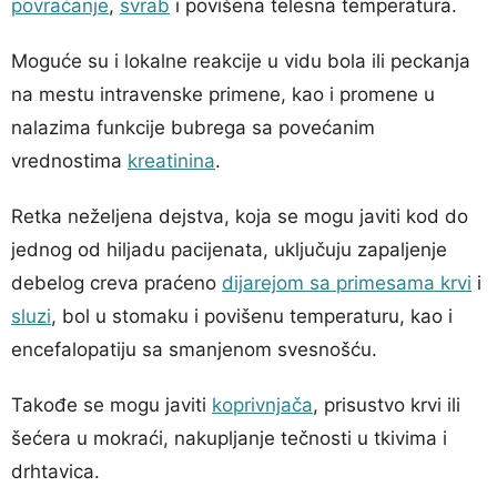
povraćanje
,
svrab
i povišena telesna temperatura.
Moguće su i lokalne reakcije u vidu bola ili peckanja
na mestu intravenske primene, kao i promene u
nalazima funkcije bubrega sa povećanim
vrednostima
kreatinina
.
Retka neželjena dejstva, koja se mogu javiti kod do
jednog od hiljadu pacijenata, uključuju zapaljenje
debelog creva praćeno
dijarejom sa primesama krvi
i
sluzi
, bol u stomaku i povišenu temperaturu, kao i
encefalopatiju sa smanjenom svesnošću.
Takođe se mogu javiti
koprivnjača
, prisustvo krvi ili
šećera u mokraći, nakupljanje tečnosti u tkivima i
drhtavica.