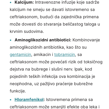
Kalcijum:
Intravenozne infuzije koje sadrže
kalcijum ne smeju se davati istovremeno sa
ceftriaksonom, budući da zajednička primena
može dovesti do stvaranja beličastog taloga u
krvnim sudovima.
Aminoglikozidni antibiotici:
Kombinovanje
aminoglikozidnih antibiotika, kao što su
gentamicin
, amikacin i
tobramicin
, sa
ceftriaksonom može povećati rizik od toksičnog
dejstva na bubrege i slušni nerv. Ipak, kod
pojedinih teških infekcija ova kombinacija je
neophodna, uz pažljivo praćenje bubrežne
funkcije.
Hloramfenikol
:
Istovremena primena sa
ceftriaksonom može smanjiti efekte oba leka i