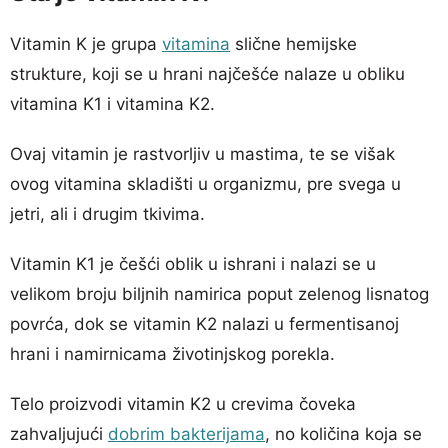
Vitamin K je grupa
vitamina
slične hemijske
strukture, koji se u hrani najčešće nalaze u obliku
vitamina K1 i vitamina K2.
Ovaj vitamin je rastvorljiv u mastima, te se višak
ovog vitamina skladišti u organizmu, pre svega u
jetri, ali i drugim tkivima.
Vitamin K1 je češći oblik u ishrani i nalazi se u
velikom broju biljnih namirica poput zelenog lisnatog
povrća, dok se vitamin K2 nalazi u fermentisanoj
hrani i namirnicama životinjskog porekla.
Telo proizvodi vitamin K2 u crevima čoveka
zahvaljujući
dobrim bakterijama
, no količina koja se