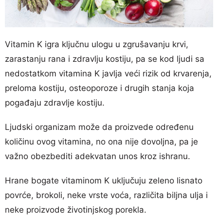
Vitamin K igra ključnu ulogu u zgrušavanju krvi,
zarastanju rana i zdravlju kostiju, pa se kod ljudi sa
nedostatkom vitamina K javlja veći rizik od krvarenja,
preloma kostiju, osteoporoze i drugih stanja koja
pogađaju zdravlje kostiju.
Ljudski organizam može da proizvede određenu
količinu ovog vitamina, no ona nije dovoljna, pa je
važno obezbediti adekvatan unos kroz ishranu.
Hrane bogate vitaminom K uključuju zeleno lisnato
povrće, brokoli, neke vrste voća, različita biljna ulja i
neke proizvode životinjskog porekla.