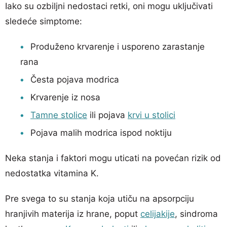
Iako su ozbiljni nedostaci retki, oni mogu uključivati
sledeće simptome:
Produženo krvarenje i usporeno zarastanje
rana
Česta pojava modrica
Krvarenje iz nosa
Tamne stolice
ili pojava
krvi u stolici
Pojava malih modrica ispod noktiju
Neka stanja i faktori mogu uticati na povećan rizik od
nedostatka vitamina K.
Pre svega to su stanja koja utiču na apsorpciju
hranjivih materija iz hrane, poput
celijakije
, sindroma