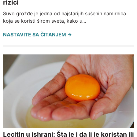
rizici
Suvo grožđe je jedna od najstarijih sušenih namirnica
koja se koristi širom sveta, kako u…
NASTAVITE SA ČITANJEM →
Lecitin u ishrani: Šta je i da li je koristan ili