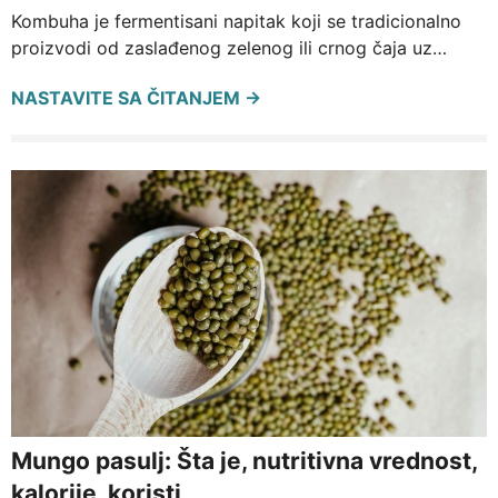
Kombuha je fermentisani napitak koji se tradicionalno
proizvodi od zaslađenog zelenog ili crnog čaja uz…
NASTAVITE SA ČITANJEM →
Mungo pasulj: Šta je, nutritivna vrednost,
kalorije, koristi