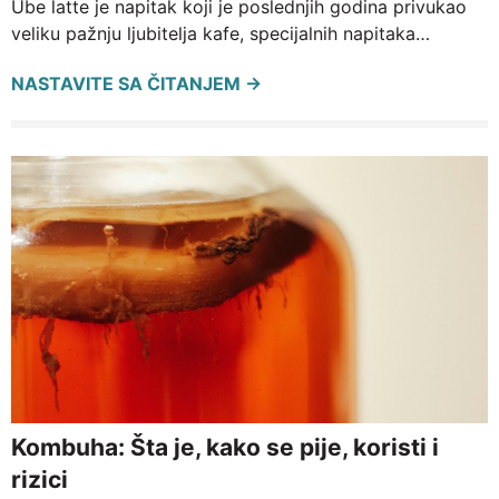
Ube latte je napitak koji je poslednjih godina privukao
veliku pažnju ljubitelja kafe, specijalnih napitaka…
NASTAVITE SA ČITANJEM →
Kombuha: Šta je, kako se pije, koristi i
rizici