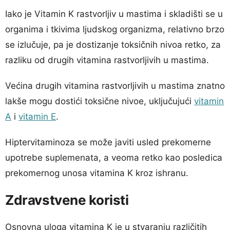
Iako je Vitamin K rastvorljiv u mastima i skladišti se u
organima i tkivima ljudskog organizma, relativno brzo
se izlučuje, pa je dostizanje toksičnih nivoa retko, za
razliku od drugih vitamina rastvorljivih u mastima.
Većina drugih vitamina rastvorljivih u mastima znatno
lakše mogu dostići toksične nivoe, uključujući
vitamin
A
i
vitamin E
.
Hiptervitaminoza se može javiti usled prekomerne
upotrebe suplemenata, a veoma retko kao posledica
prekomernog unosa vitamina K kroz ishranu.
Zdravstvene koristi
Osnovna uloga vitamina K je u stvaranju različitih