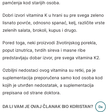
pamćenja kod starijih osoba.
Dobri izvori vitamina K u hrani su pre svega zeleno
lisnato povrće, odnosno spanać, kelj, različite vrste
zelenih salata, brokoli, kupus i drugo.
Pored toga, neki proizvodi životinjskog porekla,
poput iznutrica, tvrdih sireva i masne ribe
predstavljaju dobar izvor, pre svega vitamina K2.
Ozbiljni nedostaci ovog vitamina su retki, pa je
suplementacija preporučena samo kod osoba kod
kojih je utvrđen nedostatak, a suplementacija
prepisana od strane doktora.
DA LI VAM JE OVAJ ČLANAK BIO KORISTAN?
Da