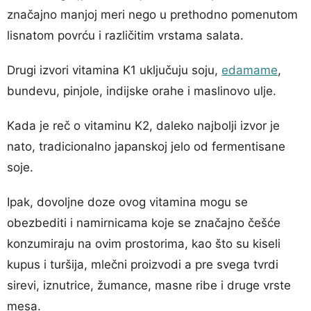
značajno manjoj meri nego u prethodno pomenutom
lisnatom povrću i različitim vrstama salata.
Drugi izvori vitamina K1 uključuju soju,
edamame
,
bundevu, pinjole, indijske orahe i maslinovo ulje.
Kada je reč o vitaminu K2, daleko najbolji izvor je
nato, tradicionalno japanskoj jelo od fermentisane
soje.
Ipak, dovoljne doze ovog vitamina mogu se
obezbediti i namirnicama koje se značajno češće
konzumiraju na ovim prostorima, kao što su kiseli
kupus i turšija, mlečni proizvodi a pre svega tvrdi
sirevi, iznutrice, žumance, masne ribe i druge vrste
mesa.