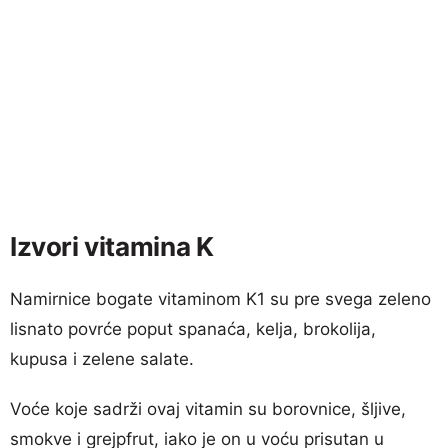
Izvori vitamina K
Namirnice bogate vitaminom K1 su pre svega zeleno
lisnato povrće poput spanaća, kelja, brokolija,
kupusa i zelene salate.
Voće koje sadrži ovaj vitamin su borovnice, šljive,
smokve i grejpfrut, iako je on u voću prisutan u