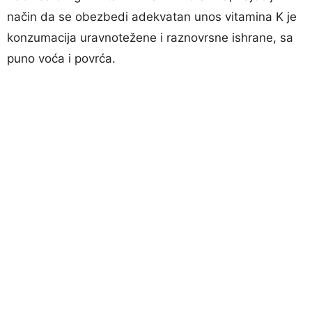
način da se obezbedi adekvatan unos vitamina K je
konzumacija uravnotežene i raznovrsne ishrane, sa
puno voća i povrća.