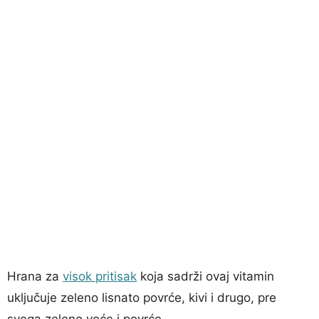
Hrana za
visok pritisak
koja sadrži ovaj vitamin
uključuje zeleno lisnato povrće, kivi i drugo, pre
svega zeleno voće i povrće.