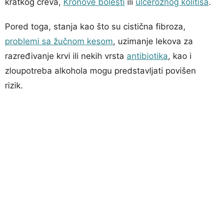
kratkog creva,
Kronove bolesti
ili
ulceroznog kolitisa
.
Pored toga, stanja kao što su cistična fibroza,
problemi sa žučnom kesom
, uzimanje lekova za
razređivanje krvi ili nekih vrsta
antibiotika
, kao i
zloupotreba alkohola mogu predstavljati povišen
rizik.