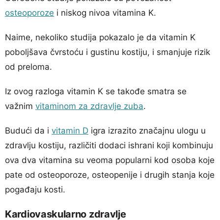
osteoporoze
i niskog nivoa vitamina K.
Naime, nekoliko studija pokazalo je da vitamin K
poboljšava čvrstoću i gustinu kostiju, i smanjuje rizik
od preloma.
Iz ovog razloga vitamin K se takođe smatra se
važnim
vitaminom za zdravlje zuba
.
Budući da i
vitamin D
igra izrazito značajnu ulogu u
zdravlju kostiju, različiti dodaci ishrani koji kombinuju
ova dva vitamina su veoma popularni kod osoba koje
pate od osteoporoze, osteopenije i drugih stanja koje
pogađaju kosti.
Kardiovaskularno zdravlje