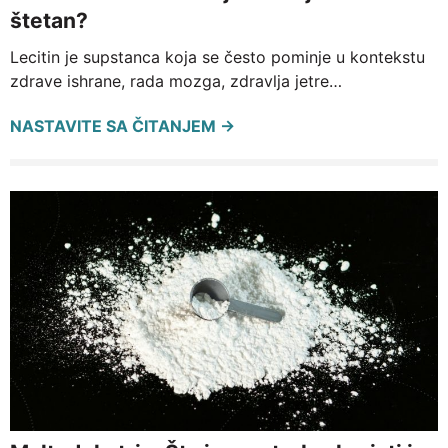
štetan?
Lecitin je supstanca koja se često pominje u kontekstu
zdrave ishrane, rada mozga, zdravlja jetre…
NASTAVITE SA ČITANJEM →