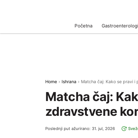
Početna
Gastroenterologi
Home
Ishrana
Matcha čaj: Kako se pravi i pi
Matcha čaj: Kako
zdravstvene koris
Poslednji put ažurirano: 31. jul, 2026
Svež