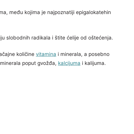
ima, među kojima je najpoznatiji epigalokatehin
u slobodnih radikala i štite ćelije od oštećenja.
ačajne količine
vitamina
i minerala, a posebno
i minerala poput gvožđa,
kalcijuma
i kalijuma.