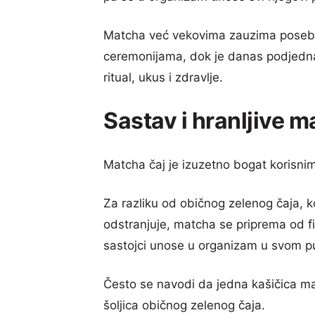
Matcha već vekovima zauzima posebno 
ceremonijama, dok je danas podjedna
ritual, ukus i zdravlje.
Sastav i hranljive m
Matcha čaj je izuzetno bogat korisnim 
Za razliku od običnog zelenog čaja, k
odstranjuje, matcha se priprema od fi
sastojci unose u organizam u svom 
Često se navodi da jedna kašičica mat
šoljica običnog zelenog čaja.