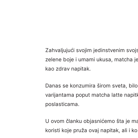
Zahvaljujući svojim jedinstvenim svoj
zelene boje i umami ukusa, matcha j
kao zdrav napitak.
Danas se konzumira širom sveta, bilo 
varijantama poput matcha latte napit
poslasticama.
U ovom članku objasnićemo šta je mat
koristi koje pruža ovaj napitak, ali i 