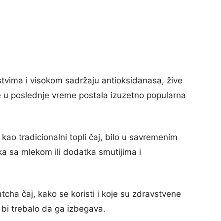
stvima i visokom sadržaju antioksidanasa, žive
e u poslednje vreme postala izuzetno popularna
kao tradicionalni topli čaj, bilo u savremenim
ka sa mlekom ili dodatka smutijima i
cha čaj, kako se koristi i koje su zdravstvene
ko bi trebalo da ga izbegava.