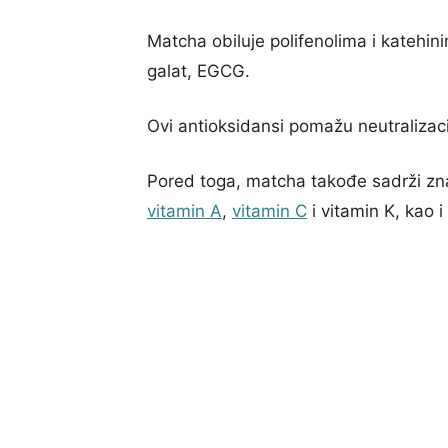
Matcha obiluje polifenolima i katehin
galat, EGCG.
Ovi antioksidansi pomažu neutralizacij
Pored toga, matcha takođe sadrži zn
vitamin A
,
vitamin C
i vitamin K, kao 