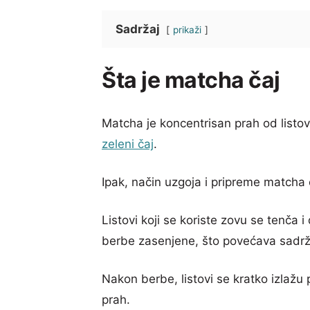
Sadržaj
prikaži
Šta je matcha čaj
Matcha je koncentrisan prah od listova
zeleni čaj
.
Ipak, način uzgoja i pripreme matcha 
Listovi koji se koriste zovu se tenča i
berbe zasenjene, što povećava sadržaj
Nakon berbe, listovi se kratko izlažu p
prah.