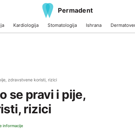
Permadent
ja
Kardiologija
Stomatologija
Ishrana
Dermatoven
je, zdravstvene koristi, rizici
 se pravi i pije,
ti, rizici
e informacije