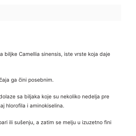
 biljke Camellia sinensis, iste vrste koja daje
čaja ga čini posebnim.
 dolaze sa biljaka koje su nekoliko nedelja pre
 hlorofila i aminokiselina.
ari ili sušenju, a zatim se melju u izuzetno fini