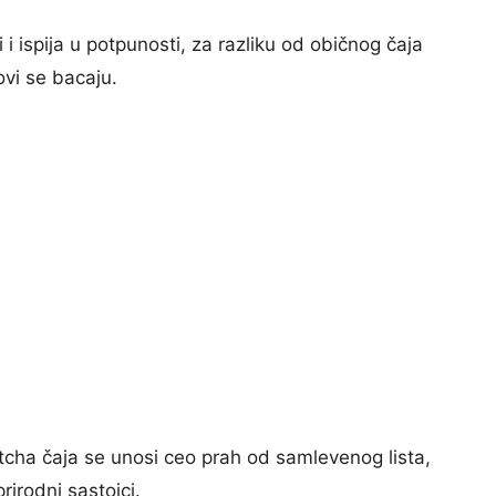
i ispija u potpunosti, za razliku od običnog čaja
ovi se bacaju.
tcha čaja se unosi ceo prah od samlevenog lista,
rirodni sastojci.