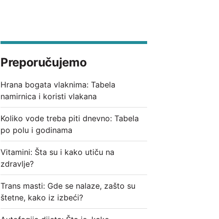
Preporučujemo
Hrana bogata vlaknima: Tabela
namirnica i koristi vlakana
Koliko vode treba piti dnevno: Tabela
po polu i godinama
Vitamini: Šta su i kako utiču na
zdravlje?
Trans masti: Gde se nalaze, zašto su
štetne, kako iz izbeći?