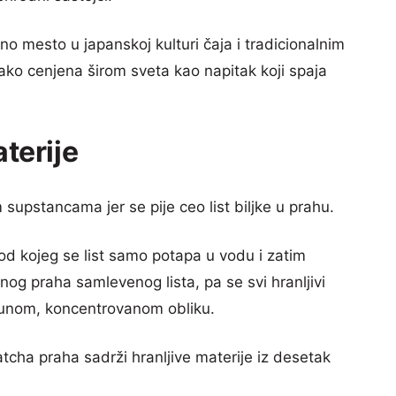
mesto u japanskoj kulturi čaja i tradicionalnim
ko cenjena širom sveta kao napitak koji spaja
aterije
supstancama jer se pije ceo list biljke u prahu.
od kojeg se list samo potapa u vodu i zatim
nog praha samlevenog lista, pa se svi hranljivi
punom, koncentrovanom obliku.
cha praha sadrži hranljive materije iz desetak