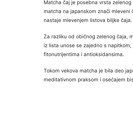
Matcha čaj je posebna vrsta zelenog 
matcha na japanskom znači mleveni č
nastaje mlevenjem listova biljke čaja.
Za razliku od običnog zelenog čaja, m
iz lista unose se zajedno s napitkom,
fitonutrijentima i antioksidansima.
Tokom vekova matcha je bila deo japa
meditativnom praksom i osećajem bis