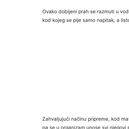
Ovako dobijeni prah se razmuti u vodi 
kod kojeg se pije samo napitak, a list
Zahvaljujući načinu pripreme, kod ma
pa se u organizam unose svi njegovi p