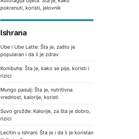
Autofagija dijeta: Šta je, kako
pokrenuti, koristi, jelovnik
Ishrana
Ube i Ube Latte: Šta je, zašto je
popularan i da li je zdrav
Kombuha: Šta je, kako se pije, koristi i
rizici
Mungo pasulj: Šta je, nutritivna
vrednost, kalorije, koristi
Suvo grožđe: Kalorije, za šta je dobro,
rizici
Lecitin u ishrani: Šta je i da li je koristan