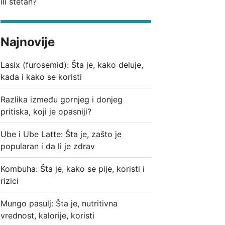
ili štetan?
Najnovije
Lasix (furosemid): Šta je, kako deluje,
kada i kako se koristi
Razlika između gornjeg i donjeg
pritiska, koji je opasniji?
Ube i Ube Latte: Šta je, zašto je
popularan i da li je zdrav
Kombuha: Šta je, kako se pije, koristi i
rizici
Mungo pasulj: Šta je, nutritivna
vrednost, kalorije, koristi