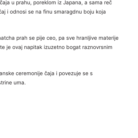
čaja u prahu, poreklom iz Japana, a sama reč
aj i odnosi se na finu smaragdnu boju koja
atcha prah se pije ceo, pa sve hranljive materije
 te je ovaj napitak izuzetno bogat raznovrsnim
nske ceremonije čaja i povezuje se s
trine uma.