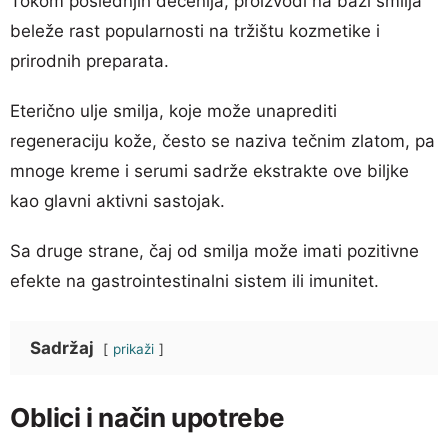
Tokom poslednjih decenija, proizvodi na bazi smilja
beleže rast popularnosti na tržištu kozmetike i
prirodnih preparata.
Eterično ulje smilja, koje može unaprediti
regeneraciju kože, često se naziva tečnim zlatom, pa
mnoge kreme i serumi sadrže ekstrakte ove biljke
kao glavni aktivni sastojak.
Sa druge strane, čaj od smilja može imati pozitivne
efekte na gastrointestinalni sistem ili imunitet.
Sadržaj
prikaži
Oblici i način upotrebe