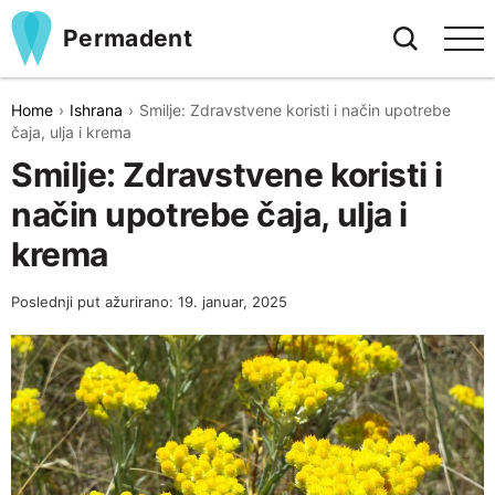
Permadent
Home
Ishrana
Smilje: Zdravstvene koristi i način upotrebe
čaja, ulja i krema
Smilje: Zdravstvene koristi i
način upotrebe čaja, ulja i
krema
Poslednji put ažurirano: 19. januar, 2025