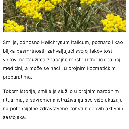
Smilje, odnosno Helichrysum italicum, poznato i kao
biljka besmrtnosti, zahvaljujući svojoj lekovitosti
vekovima zauzima značajno mesto u tradicionalnoj
medicini, a može se naći i u brojnim kozmetičkim
preparatima.
Tokom istorije, smilje je služilo u brojnim narodnim
ritualima, a savremena istraživanja sve više ukazuju
na potencijalne zdravstvene koristi njegovih aktivnih
sastojaka.