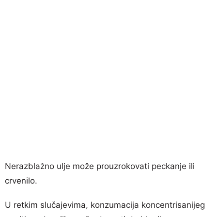
Nerazblažno ulje može prouzrokovati peckanje ili
crvenilo.
U retkim slučajevima, konzumacija koncentrisanijeg