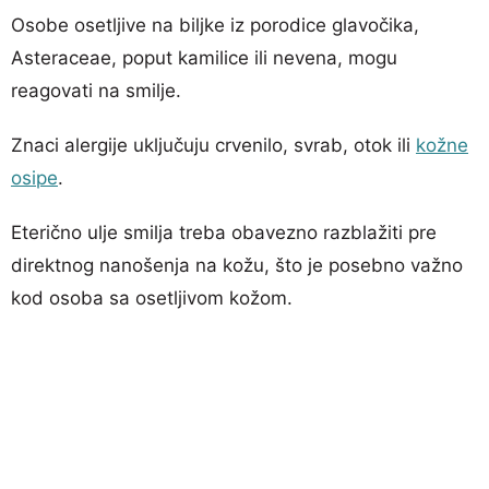
Osobe osetljive na biljke iz porodice glavočika,
Asteraceae, poput kamilice ili nevena, mogu
reagovati na smilje.
Znaci alergije uključuju crvenilo, svrab, otok ili
kožne
osipe
.
Eterično ulje smilja treba obavezno razblažiti pre
direktnog nanošenja na kožu, što je posebno važno
kod osoba sa osetljivom kožom.