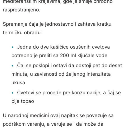
mediteranskim krajevima, gde je smilje prirodno
rasprostranjeno.
Spremanje čaja je jednostavno i zahteva kratku
termičku obradu:
Jedna do dve kašičice osušenih cvetova
potrebno je preliti sa 200 ml ključale vode
Čaj se poklopi i ostavi da odstoji pet do deset
minuta, u zavisnosti od željenog intenziteta
ukusa
Cvetovi se procedе pre konzumacije, a čaj se
pije topao
U narodnoj medicini ovaj napitak se povezuje sa
podrškom varenju, a veruje se i da može da