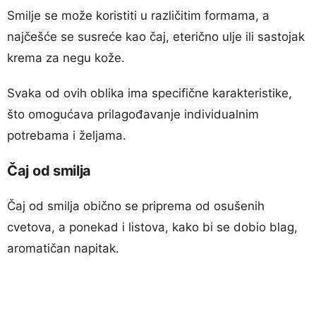
Smilje se može koristiti u različitim formama, a
najčešće se susreće kao čaj, eterično ulje ili sastojak
krema za negu kože.
Svaka od ovih oblika ima specifične karakteristike,
što omogućava prilagođavanje individualnim
potrebama i željama.
Čaj od smilja
Čaj od smilja obično se priprema od osušenih
cvetova, a ponekad i listova, kako bi se dobio blag,
aromatičan napitak.