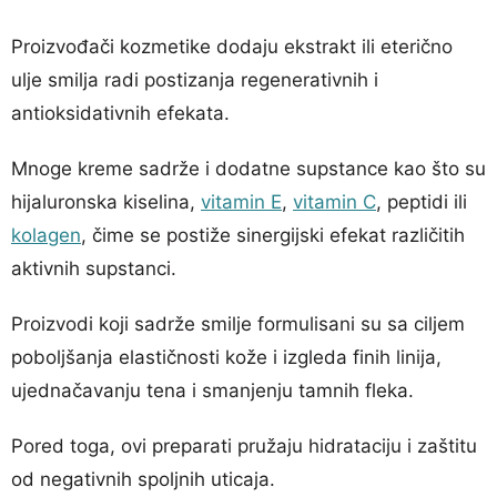
Proizvođači kozmetike dodaju ekstrakt ili eterično
ulje smilja radi postizanja regenerativnih i
antioksidativnih efekata.
Mnoge kreme sadrže i dodatne supstance kao što su
hijaluronska kiselina,
vitamin E
,
vitamin C
, peptidi ili
kolagen
, čime se postiže sinergijski efekat različitih
aktivnih supstanci.
Proizvodi koji sadrže smilje formulisani su sa ciljem
poboljšanja elastičnosti kože i izgleda finih linija,
ujednačavanju tena i smanjenju tamnih fleka.
Pored toga, ovi preparati pružaju hidrataciju i zaštitu
od negativnih spoljnih uticaja.