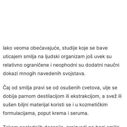
Iako veoma obećavajuće, studije koje se bave
uticajem smilja na ljudski organizam još uvek su
relativno ograničene i neophodni su dodatni naučni
dokazi mnogih navedenih svojstava.
Čaj od smilja pravi se od osušenih cvetova, ulje se
dobija parnom destilacijom ili ekstrakcijom, a svež ili
sušen biljni materijal koristi se i u kozmetičkim
formulacijama, poput krema i seruma.