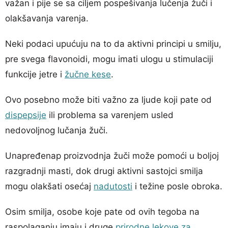
važan i pije se sa ciljem pospešivanja lučenja žuči i
olakšavanja varenja.
Neki podaci upućuju na to da aktivni principi u smilju,
pre svega flavonoidi, mogu imati ulogu u stimulaciji
funkcije jetre i
žučne kese
.
Ovo posebno može biti važno za ljude koji pate od
dispepsije
ili problema sa varenjem usled
nedovoljnog lučanja žuči.
Unapređenap proizvodnja žuči može pomoći u boljoj
razgradnji masti, dok drugi aktivni sastojci smilja
mogu olakšati osećaj
nadutosti
i težine posle obroka.
Osim smilja, osobe koje pate od ovih tegoba na
raspolaganju imaju i druge
prirodne lekove za