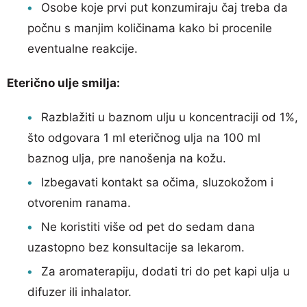
Osobe koje prvi put konzumiraju čaj treba da
počnu s manjim količinama kako bi procenile
eventualne reakcije.
Eterično ulje smilja:
Razblažiti u baznom ulju u koncentraciji od 1%,
što odgovara 1 ml eteričnog ulja na 100 ml
baznog ulja, pre nanošenja na kožu.
Izbegavati kontakt sa očima, sluzokožom i
otvorenim ranama.
Ne koristiti više od pet do sedam dana
uzastopno bez konsultacije sa lekarom.
Za aromaterapiju, dodati tri do pet kapi ulja u
difuzer ili inhalator.