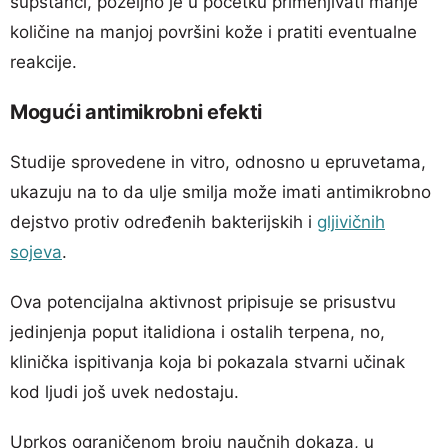
supstanci, poželjno je u početku primenjivati manje
količine na manjoj površini kože i pratiti eventualne
reakcije.
Mogući antimikrobni efekti
Studije sprovedene in vitro, odnosno u epruvetama,
ukazuju na to da ulje smilja može imati antimikrobno
dejstvo protiv određenih bakterijskih i
gljivičnih
sojeva
.
Ova potencijalna aktivnost pripisuje se prisustvu
jedinjenja poput italidiona i ostalih terpena, no,
klinička ispitivanja koja bi pokazala stvarni učinak
kod ljudi još uvek nedostaju.
Uprkos ograničenom broju naučnih dokaza, u