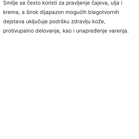
Smilje se često koristi za pravljenje čajeva, ulja i
krema, a širok dijapazon mogućih blagotvornih
dejstava uključuje podršku zdravlju kože,
protivupalno delovanje, kao i unapređenje varenja.