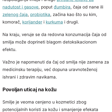
nadutost i gasove
, poput
đumbira
, čaja od nane ili
zelenog čaja
,
probiotika
, začina kao što su kim,
komorač,
korijander
i
kurkuma
i drugii.
Na kraju, veruje se da redovna konzumacija čaja od
smilja može doprineti blagom detoksikacionom
efektu.
Važno je napomenuti da čaj od smilja nije zamena za
medicinsku terapiju, već dopuna uravnoteženoj
ishrani i zdravim navikama.
Povoljan uticaj na kožu
Smilje je veoma cenjeno u kozmetici zbog
potencijalnih koristi za kožu i smanjenje efekata