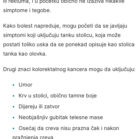
ili rektuma, i u početku obično ne izaziva nikakve
simptome i tegobe.
Kako bolest napreduje, mogu početi da se javljaju
simptomi koji uključuju tanku stolicu, koja može
postati toliko uska da se ponekad opisuje kao stolica
tanka kao olovka.
Drugi znaci kolorektalnog kancera mogu da uključuju:
Umor
Krv u stolici, obično tamne boje
Dijareju ili zatvor
Neobjašnjiv gubitak telesne mase
Osećaj da creva nisu prazna čak i nakon
pražnjenja creva