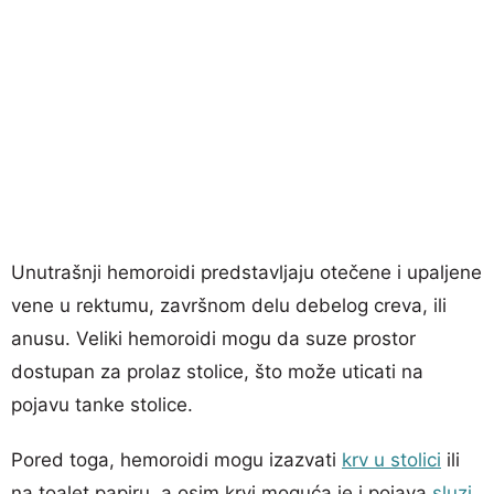
Unutrašnji hemoroidi predstavljaju otečene i upaljene
vene u rektumu, završnom delu debelog creva, ili
anusu. Veliki hemoroidi mogu da suze prostor
dostupan za prolaz stolice, što može uticati na
pojavu tanke stolice.
Pored toga, hemoroidi mogu izazvati
krv u stolici
ili
na toalet papiru, a osim krvi moguća je i pojava
sluzi