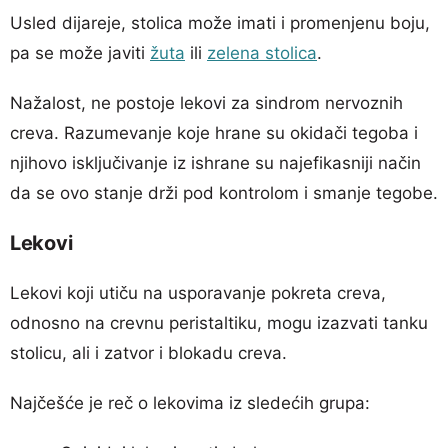
Usled dijareje, stolica može imati i promenjenu boju,
pa se može javiti
žuta
ili
zelena stolica
.
Nažalost, ne postoje lekovi za sindrom nervoznih
creva. Razumevanje koje hrane su okidači tegoba i
njihovo isključivanje iz ishrane su najefikasniji način
da se ovo stanje drži pod kontrolom i smanje tegobe.
Lekovi
Lekovi koji utiču na usporavanje pokreta creva,
odnosno na crevnu peristaltiku, mogu izazvati tanku
stolicu, ali i zatvor i blokadu creva.
Najčešće je reč o lekovima iz sledećih grupa: