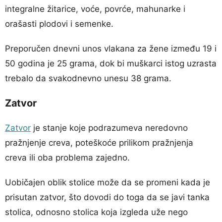
integralne žitarice, voće, povrće, mahunarke i
orašasti plodovi i semenke.
Preporučen dnevni unos vlakana za žene između 19 i
50 godina je 25 grama, dok bi muškarci istog uzrasta
trebalo da svakodnevno unesu 38 grama.
Zatvor
Zatvor
je stanje koje podrazumeva neredovno
pražnjenje creva, poteškoće prilikom pražnjenja
creva ili oba problema zajedno.
Uobičajen oblik stolice može da se promeni kada je
prisutan zatvor, što dovodi do toga da se javi tanka
stolica, odnosno stolica koja izgleda uže nego