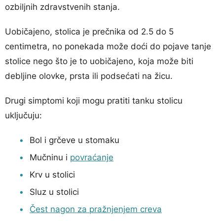
ozbiljnih zdravstvenih stanja.
Uobičajeno, stolica je prečnika od 2.5 do 5
centimetra, no ponekada može doći do pojave tanje
stolice nego što je to uobičajeno, koja može biti
debljine olovke, prsta ili podsećati na žicu.
Drugi simptomi koji mogu pratiti tanku stolicu
uključuju:
Bol i grčeve u stomaku
Mučninu i
povraćanje
Krv u stolici
Sluz u stolici
Čest nagon za pražnjenjem creva