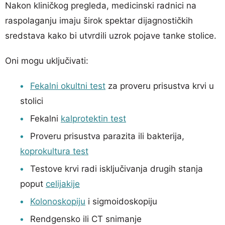
Nakon kliničkog pregleda, medicinski radnici na
raspolaganju imaju širok spektar dijagnostičkih
sredstava kako bi utvrdili uzrok pojave tanke stolice.
Oni mogu uključivati:
Fekalni okultni test
za proveru prisustva krvi u
stolici
Fekalni
kalprotektin test
Proveru prisustva parazita ili bakterija,
koprokultura test
Testove krvi radi isključivanja drugih stanja
poput
celijakije
Kolonoskopiju
i sigmoidoskopiju
Rendgensko ili CT snimanje