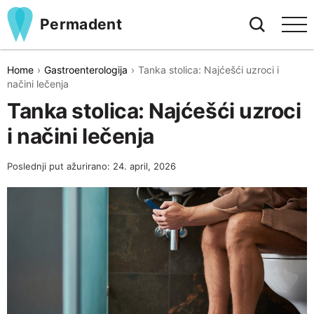
Permadent
Home
Gastroenterologija
Tanka stolica: Najćešći uzroci i
načini lečenja
Tanka stolica: Najćešći uzroci
i načini lečenja
Poslednji put ažurirano: 24. april, 2026