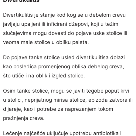
Divertikulitis je stanje kod kog se u debelom crevu
javljaju upaljeni ili inficirani džepovi, koji u težim
slučajevima mogu dovesti do pojave uske stolice ili
veoma male stolice u obliku peleta.
Do pojave tanke stolice usled divertikulitisa dolazi
kao posledica promenjenog oblika debelog creva,
što utiče i na oblik i izgled stolice.
Osim tanke stolice, mogu se javiti tegobe poput krvi
u stolici, neprijatnog mirisa stolice, epizoda zatvora ili
dijareje, kao i potrebe za naprezanjem tokom
pražnjenja creva.
Lečenje najčešće uključuje upotrebu antibiotika i