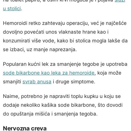
u stolici
.
Hemoroidi retko zahtevaju operaciju, već je najčešće
dovoljno povećati unos vlaknaste hrane kao i
konzumirati više vode, kako bi stolica mogla lakše da
se izbaci, uz manje naprezanja.
Popularan kućni lek za smanjenje tegobe je upotreba
sode bikarbone kao leka za hemoroide
, koja može
smanjiti
svrab anusa
i druge simptome.
Naime, potrebno je napraviti toplu kupku u koju se
dodaje nekoliko kašika sode bikarbone, što dovodi
do opuštanja mišića i smanjenja tegoba.
Nervozna creva