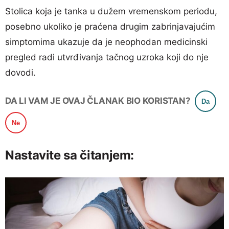
Stolica koja je tanka u dužem vremenskom periodu,
posebno ukoliko je praćena drugim zabrinjavajućim
simptomima ukazuje da je neophodan medicinski
pregled radi utvrđivanja tačnog uzroka koji do nje
dovodi.
DA LI VAM JE OVAJ ČLANAK BIO KORISTAN?
Da
Ne
Nastavite sa čitanjem: