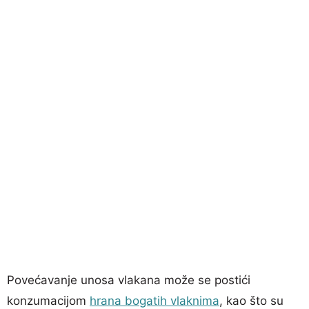
Povećavanje unosa vlakana može se postići
konzumacijom
hrana bogatih vlaknima
, kao što su