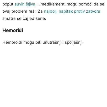
poput
suvih šljiva
ili medikamenti mogu pomoći da se
ovaj problem reši. Za
najbolji napitak protiv zatvora
smatra se čaj od sene.
Hemoridi
Hemoroidi mogu biti unutrasnji i spoljašnji.