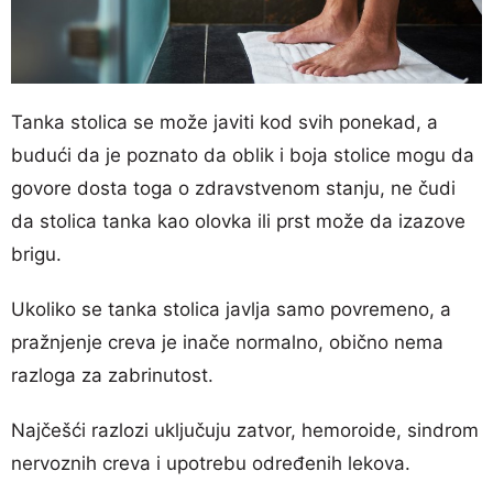
Tanka stolica se može javiti kod svih ponekad, a
budući da je poznato da oblik i boja stolice mogu da
govore dosta toga o zdravstvenom stanju, ne čudi
da stolica tanka kao olovka ili prst može da izazove
brigu.
Ukoliko se tanka stolica javlja samo povremeno, a
pražnjenje creva je inače normalno, obično nema
razloga za zabrinutost.
Najčešći razlozi uključuju zatvor, hemoroide, sindrom
nervoznih creva i upotrebu određenih lekova.