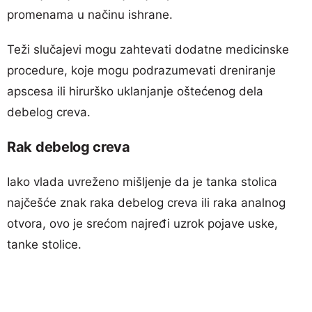
promenama u načinu ishrane.
Teži slučajevi mogu zahtevati dodatne medicinske
procedure, koje mogu podrazumevati dreniranje
apscesa ili hirurško uklanjanje oštećenog dela
debelog creva.
Rak debelog creva
Iako vlada uvreženo mišljenje da je tanka stolica
najčešće znak raka debelog creva ili raka analnog
otvora, ovo je srećom najređi uzrok pojave uske,
tanke stolice.