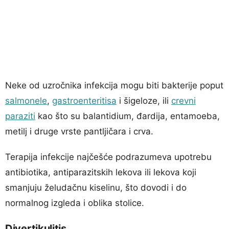
Neke od uzročnika infekcija mogu biti bakterije poput
salmonele
,
gastroenteritisa
i šigeloze, ili
crevni
paraziti
kao što su balantidium, đardija, entamoeba,
metilj i druge vrste pantljičara i crva.
Terapija infekcije najčešće podrazumeva upotrebu
antibiotika, antiparazitskih lekova ili lekova koji
smanjuju želudačnu kiselinu, što dovodi i do
normalnog izgleda i oblika stolice.
Divertikulitis