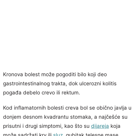
Kronova bolest može pogoditi bilo koji deo
gastrointestinalnog trakta, dok ulcerozni kolitis
pogađa debelo crevo ili rektum.
Kod inflamatornih bolesti creva bol se obično javlja u
donjem desnom kvadrantu stomaka, a najčešće su
prisutni i drugi simptomi, kao što su
dijareja
koja
može sadržati krv ili
sluz
, gubitak telesne mase,