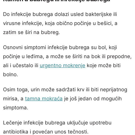
Do infekcije bubrega dolazi usled bakterijske ili
virusne infekcije, koja obično počinje u bešici, a
zatim se širi na bubreg.
Osnovni simptomi infekcije bubrega su bol, koji
počinje u leđima, a može se širiti na bok ili prepodne,
ali i učestalo ili
urgentno mokrenje
koje može biti
bolno.
Osim toga, urin može sadržati krv ili biti neprijatnog
mirisa, a
tamna mokraća
je još jedan od mogućih
simptoma.
Lečenje infekcije bubrega uključuje upotrebu
antibiotika i povećan unos tečnosti.