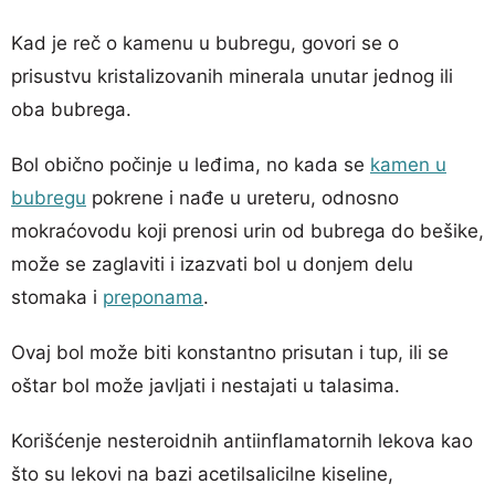
Kad je reč o kamenu u bubregu, govori se o
prisustvu kristalizovanih minerala unutar jednog ili
oba bubrega.
Bol obično počinje u leđima, no kada se
kamen u
bubregu
pokrene i nađe u ureteru, odnosno
mokraćovodu koji prenosi urin od bubrega do bešike,
može se zaglaviti i izazvati bol u donjem delu
stomaka i
preponama
.
Ovaj bol može biti konstantno prisutan i tup, ili se
oštar bol može javljati i nestajati u talasima.
Korišćenje nesteroidnih antiinflamatornih lekova kao
što su lekovi na bazi acetilsalicilne kiseline,