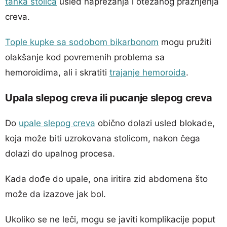
tanka stolica
usled naprezanja i otežanog pražnjenja
creva.
Tople kupke sa sodobom bikarbonom
mogu pružiti
olakšanje kod povremenih problema sa
hemoroidima, ali i skratiti
trajanje hemoroida
.
Upala slepog creva ili pucanje slepog creva
Do
upale slepog creva
obično dolazi usled blokade,
koja može biti uzrokovana stolicom, nakon čega
dolazi do upalnog procesa.
Kada dođe do upale, ona iritira zid abdomena što
može da izazove jak bol.
Ukoliko se ne leči, mogu se javiti komplikacije poput