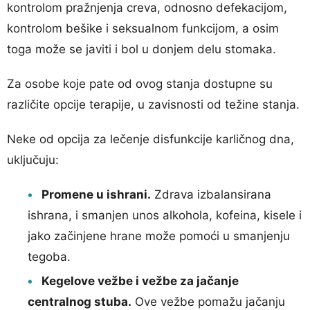
kontrolom pražnjenja creva, odnosno defekacijom,
kontrolom bešike i seksualnom funkcijom, a osim
toga može se javiti i bol u donjem delu stomaka.
Za osobe koje pate od ovog stanja dostupne su
različite opcije terapije, u zavisnosti od težine stanja.
Neke od opcija za lečenje disfunkcije karličnog dna,
uključuju:
Promene u ishrani.
Zdrava izbalansirana
ishrana, i smanjen unos alkohola, kofeina, kisele i
jako začinjene hrane može pomoći u smanjenju
tegoba.
Kegelove vežbe i vežbe za jačanje
centralnog stuba.
Ove vežbe pomažu jačanju