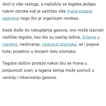
doći iz više razloga, a najčešće se tegobe javljaju
nakon obroka koji je sadržao više
hrane bogate
vlaknima
nego što je organizam navikao.
Kada dođe do nakupljanja gasova, ovo može izazvati
različite tegobe, kao što su osećaj težine,
krčanje u
crevima
, nadimanja,
nadutost stomaka
, ali i pojava
bola, posebno u donjem delu stomaka.
Tegobe obično prolaze nakon što se hrana u
potpunosti svari, a lagana šetnja može pomoći u
varenju i izbacivanju gasova.