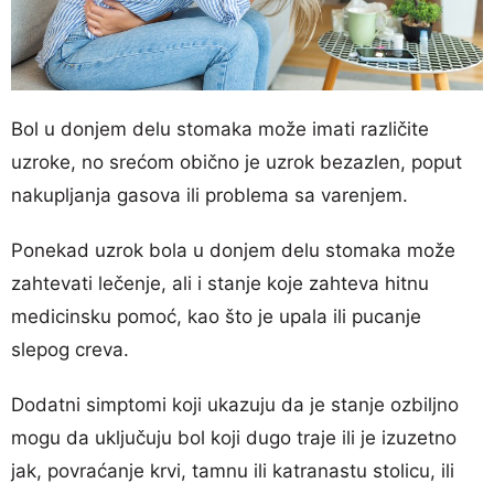
Bol u donjem delu stomaka može imati različite
uzroke, no srećom obično je uzrok bezazlen, poput
nakupljanja gasova ili problema sa varenjem.
Ponekad uzrok bola u donjem delu stomaka može
zahtevati lečenje, ali i stanje koje zahteva hitnu
medicinsku pomoć, kao što je upala ili pucanje
slepog creva.
Dodatni simptomi koji ukazuju da je stanje ozbiljno
mogu da uključuju bol koji dugo traje ili je izuzetno
jak, povraćanje krvi, tamnu ili katranastu stolicu, ili