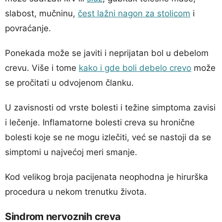
slabost, mučninu,
čest lažni nagon za stolicom
i
povraćanje.
Ponekada može se javiti i neprijatan bol u debelom
crevu. Više i tome
kako i gde boli debelo crevo
može
se pročitati u odvojenom članku.
U zavisnosti od vrste bolesti i težine simptoma zavisi
i lečenje. Inflamatorne bolesti creva su hronične
bolesti koje se ne mogu izlečiti, već se nastoji da se
simptomi u najvećoj meri smanje.
Kod velikog broja pacijenata neophodna je hirurška
procedura u nekom trenutku života.
Sindrom nervoznih creva