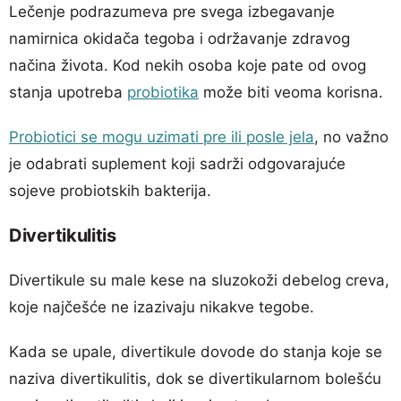
Lečenje podrazumeva pre svega izbegavanje
namirnica okidača tegoba i održavanje zdravog
načina života. Kod nekih osoba koje pate od ovog
stanja upotreba
probiotika
može biti veoma korisna.
Probiotici se mogu uzimati pre ili posle jela
, no važno
je odabrati suplement koji sadrži odgovarajuće
sojeve probiotskih bakterija.
Divertikulitis
Divertikule su male kese na sluzokoži debelog creva,
koje najčešće ne izazivaju nikakve tegobe.
Kada se upale, divertikule dovode do stanja koje se
naziva divertikulitis, dok se divertikularnom bolešću