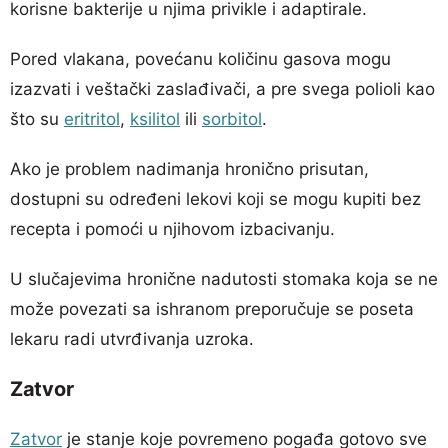
korisne bakterije u njima privikle i adaptirale.
Pored vlakana, povećanu količinu gasova mogu
izazvati i veštački zaslađivači, a pre svega polioli kao
što su
eritritol
,
ksilitol
ili
sorbitol
.
Ako je problem nadimanja hronično prisutan,
dostupni su određeni lekovi koji se mogu kupiti bez
recepta i pomoći u njihovom izbacivanju.
U slučajevima hronične nadutosti stomaka koja se ne
može povezati sa ishranom preporučuje se poseta
lekaru radi utvrđivanja uzroka.
Zatvor
Zatvor
je stanje koje povremeno pogađa gotovo sve