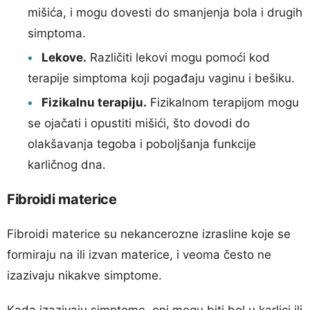
mišića, i mogu dovesti do smanjenja bola i drugih
simptoma.
Lekove.
Različiti lekovi mogu pomoći kod
terapije simptoma koji pogađaju vaginu i bešiku.
Fizikalnu terapiju.
Fizikalnom terapijom mogu
se ojačati i opustiti mišići, što dovodi do
olakšavanja tegoba i poboljšanja funkcije
karličnog dna.
Fibroidi materice
Fibroidi materice su nekancerozne izrasline koje se
formiraju na ili izvan materice, i veoma često ne
izazivaju nikakve simptome.
Kada izazivaju simptome, oni mogu biti bol u karlici ili