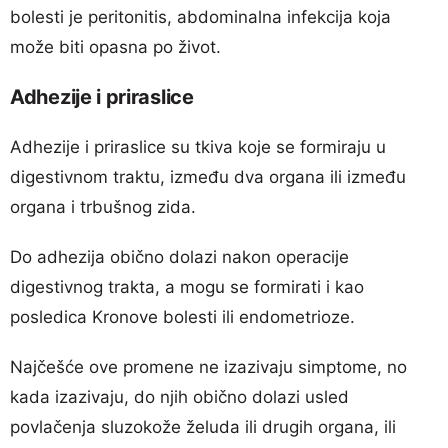
bolesti je peritonitis, abdominalna infekcija koja
može biti opasna po život.
Adhezije i priraslice
Adhezije i priraslice su tkiva koje se formiraju u
digestivnom traktu, između dva organa ili između
organa i trbušnog zida.
Do adhezija obično dolazi nakon operacije
digestivnog trakta, a mogu se formirati i kao
posledica Kronove bolesti ili endometrioze.
Najčešće ove promene ne izazivaju simptome, no
kada izazivaju, do njih obično dolazi usled
povlačenja sluzokože želuda ili drugih organa, ili