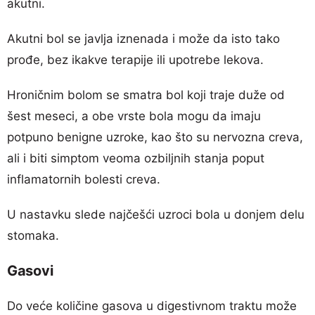
akutni.
Akutni bol se javlja iznenada i može da isto tako
prođe, bez ikakve terapije ili upotrebe lekova.
Hroničnim bolom se smatra bol koji traje duže od
šest meseci, a obe vrste bola mogu da imaju
potpuno benigne uzroke, kao što su nervozna creva,
ali i biti simptom veoma ozbiljnih stanja poput
inflamatornih bolesti creva.
U nastavku slede najčešći uzroci bola u donjem delu
stomaka.
Gasovi
Do veće količine gasova u digestivnom traktu može