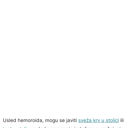
Usled hemoroida, mogu se javiti
sveža krv u stolici
ili