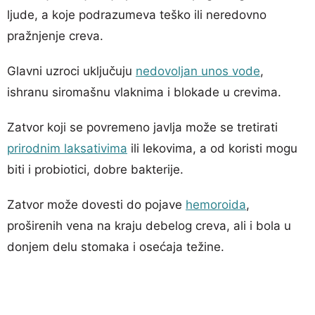
ljude, a koje podrazumeva teško ili neredovno
pražnjenje creva.
Glavni uzroci uključuju
nedovoljan unos vode
,
ishranu siromašnu vlaknima i blokade u crevima.
Zatvor koji se povremeno javlja može se tretirati
prirodnim laksativima
ili lekovima, a od koristi mogu
biti i probiotici, dobre bakterije.
Zatvor može dovesti do pojave
hemoroida
,
proširenih vena na kraju debelog creva, ali i bola u
donjem delu stomaka i osećaja težine.