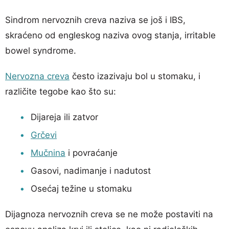
Sindrom nervoznih creva naziva se još i IBS,
skraćeno od engleskog naziva ovog stanja, irritable
bowel syndrome.
Nervozna creva
često izazivaju bol u stomaku, i
različite tegobe kao što su:
Dijareja ili zatvor
Grčevi
Mučnina
i povraćanje
Gasovi, nadimanje i nadutost
Osećaj težine u stomaku
Dijagnoza nervoznih creva se ne može postaviti na