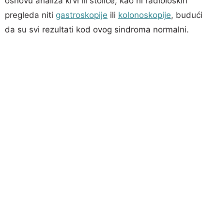
osnovu analiza krvi ili stolice, kao ni radioloških
pregleda niti
gastroskopije
ili
kolonoskopije
, budući
da su svi rezultati kod ovog sindroma normalni.