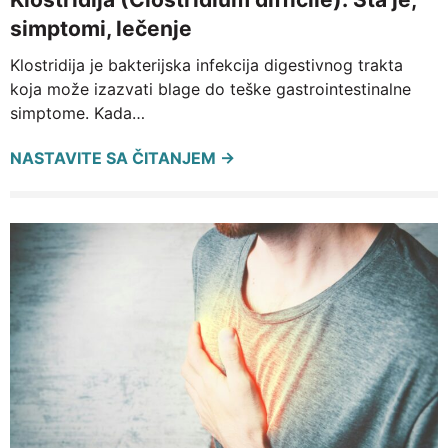
simptomi, lečenje
Klostridija je bakterijska infekcija digestivnog trakta
koja može izazvati blage do teške gastrointestinalne
simptome. Kada…
NASTAVITE SA ČITANJEM →