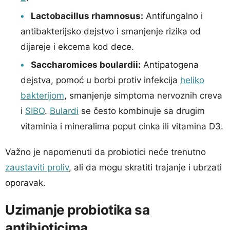
Lactobacillus rhamnosus:
Antifungalno i
antibakterijsko dejstvo i smanjenje rizika od
dijareje i ekcema kod dece.
Saccharomices boulardii:
Antipatogena
dejstva, pomoć u borbi protiv infekcija
heliko
bakterijom
, smanjenje simptoma nervoznih creva
i
SIBO
.
Bulardi
se često kombinuje sa drugim
vitaminia i mineralima poput cinka ili vitamina D3.
Važno je napomenuti da probiotici neće trenutno
zaustaviti proliv
, ali da mogu skratiti trajanje i ubrzati
oporavak.
Uzimanje probiotika sa
antibioticima