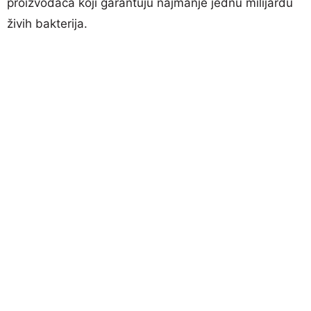
proizvođača koji garantuju najmanje jednu milijardu
živih bakterija.