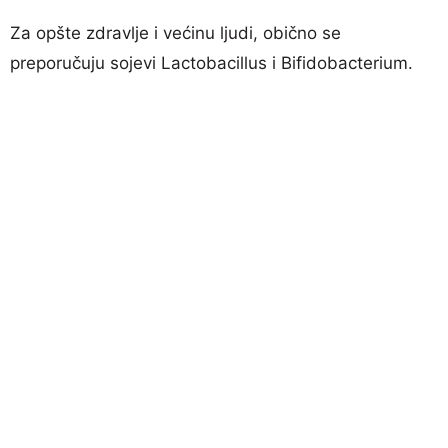
Za opšte zdravlje i većinu ljudi, obično se
preporučuju sojevi Lactobacillus i Bifidobacterium.