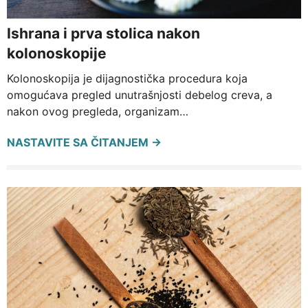
Ishrana i prva stolica nakon
kolonoskopije
Kolonoskopija je dijagnostička procedura koja
omogućava pregled unutrašnjosti debelog creva, a
nakon ovog pregleda, organizam…
NASTAVITE SA ČITANJEM →