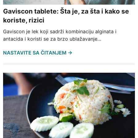
Gaviscon tablete: Šta je, za šta i kako se
koriste, rizici
Gaviscon je lek koji sadrži kombinaciju alginata i
antacida i koristi se za brzo ublažavanje…
NASTAVITE SA ČITANJEM →