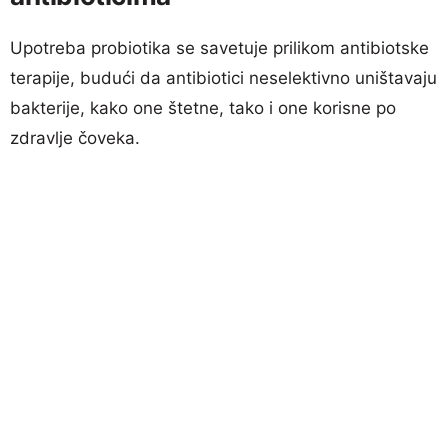
Upotreba probiotika se savetuje prilikom antibiotske
terapije, budući da antibiotici neselektivno uništavaju
bakterije, kako one štetne, tako i one korisne po
zdravlje čoveka.