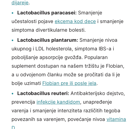
dijareje
.
Lactobacillus paracasei:
Smanjenje
učestalosti pojave
ekcema kod dece
i smanjenje
simptoma divertikularne bolesti.
Lactobacillus plantarum:
Smanjenje nivoa
ukupnog i LDL holesterola, simptoma IBS-a i
poboljšanje apsorpcije gvožđa. Popularan
suplement dostupan na našem tržištu je Flobian,
a u odvojenom članku može se pročitati da li je
bolje uzimati
Flobian pre ili posle jela
.
Lactobacillus reuteri:
Antibakterijsko dejstvo,
prevencija
infekcije kandidom
, unapređenje
varenja i smanjenje intenziteta različitih tegoba
povezanih sa varenjem, povećanje nivoa
vitamina
D
.