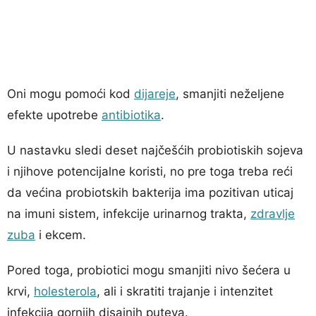
Oni mogu pomoći kod
dijareje
, smanjiti neželjene
efekte upotrebe
antibiotika
.
U nastavku sledi deset najčešćih probiotiskih sojeva
i njihove potencijalne koristi, no pre toga treba reći
da većina probiotskih bakterija ima pozitivan uticaj
na imuni sistem, infekcije urinarnog trakta,
zdravlje
zuba
i ekcem.
Pored toga, probiotici mogu smanjiti nivo šećera u
krvi,
holesterola
, ali i skratiti trajanje i intenzitet
infekcija gornjih disajnih puteva.