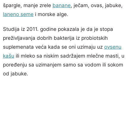
špargle, manje zrele
banane
, ječam, ovas, jabuke,
laneno seme
i morske alge.
Studija iz 2011. godine pokazala je da je stopa
preživljavanja dobrih bakterija iz probiotskih
suplemenata veća kada se oni uzimaju uz
ovsenu
kašu
ili mleko sa niskim sadržajem mlečne masti, u
poređenju sa uzimanjem samo sa vodom ili sokom
od jabuke.