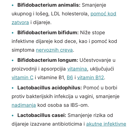
Bifidobacterium animalis:
Smanjenje
ukupnog i lošeg, LDL holesterola,
pomoć kod
zatvora
i dijareje.
Bifidobacterium bifidum:
Niže stope
infektivne dijareje kod dece, kao i pomoć kod
simptoma
nervoznih creva
.
Bifidobacterium longum:
Učestvovanje u
proizvodnji i apsorpcijia
vitamina
, uključujući
vitamin C
i vitamine B1,
B6
i
vitamin B12
.
Lactobacillus acidophilus:
Pomoć u borbi
protiv bakterijskih infekcija u vagini, smanjenje
nadimanja
kod osoba sa IBS-om.
Lactobacillus casei:
Smanjenje rizika od
dijareje izazvane antibioticima i
akutne infektivne