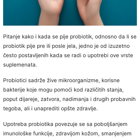
Pitanje kako i kada se pije probiotik, odnosno da li se
probiotik pije pre ili posle jela, jedno je od izuzetno
često postavljenih kada se radi o upotrebi ove vrste
suplemenata.
Probiotici sadrže žive mikroorganizme, korisne
bakterije koje mogu pomoći kod različitih stanja,
poput dijareje, zatvora, nadimanja i drugih probavnih
tegoba, ali i unaprediti opšte zdravlje.
Upotreba probiotika povezuje se sa poboljšanjem
imunološke funkcije, zdravijom kožom, smanjenjem