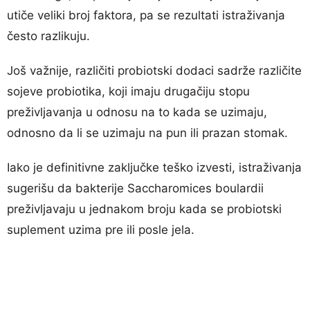
utiče veliki broj faktora, pa se rezultati istraživanja
često razlikuju.
Još važnije, različiti probiotski dodaci sadrže različite
sojeve probiotika, koji imaju drugačiju stopu
preživljavanja u odnosu na to kada se uzimaju,
odnosno da li se uzimaju na pun ili prazan stomak.
Iako je definitivne zaključke teško izvesti, istraživanja
sugerišu da bakterije Saccharomices boulardii
preživljavaju u jednakom broju kada se probiotski
suplement uzima pre ili posle jela.