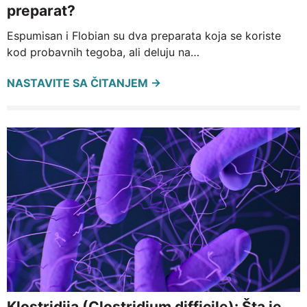
preparat?
Espumisan i Flobian su dva preparata koja se koriste
kod probavnih tegoba, ali deluju na…
NASTAVITE SA ČITANJEM →
Klostridija (Clostridium difficile): Šta je,