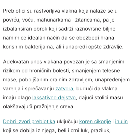
Prebiotici su rastvorljiva vlakna koja nalaze se u
povrću, voću, mahunarkama i žitaricama, pa je
izbalansiran obrok koji sadrži raznovrsne biljne
namirnice idealan način da se obezbedi hrana
korisnim bakterijama, ali i unapredi opšte zdravlje.
Adekvatan unos vlakana povezan je sa smanjenim
rizikom od hroničnih bolesti, smanjenjem telesne
mase, poboljšanim oralnim zdravljem, unapređenjem
varenja i sprečavanju
zatvora
, budući da vlakna
imaju blago
laksativno dejstvo
, dajući stolici masu i
olakšavajući pražnjenje creva.
Dobri izvori prebiotika
uključuju
koren cikorije
i
inulin
koji se dobija iz njega, beli i crni luk, praziluk,