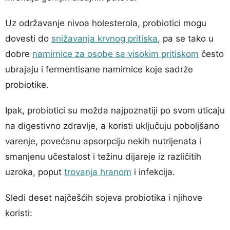
Uz održavanje nivoa holesterola, probiotici mogu
dovesti do
snižavanja krvnog pritiska
, pa se tako u
dobre
namirnice za osobe sa visokim pritiskom
često
ubrajaju i fermentisane namirnice koje sadrže
probiotike.
Ipak, probiotici su možda najpoznatiji po svom uticaju
na digestivno zdravlje, a koristi uključuju poboljšano
varenje, povećanu apsorpciju nekih nutrijenata i
smanjenu učestalost i težinu dijareje iz različitih
uzroka, poput
trovanja hranom
i infekcija.
Sledi deset najčešćih sojeva probiotika i njihove
koristi: