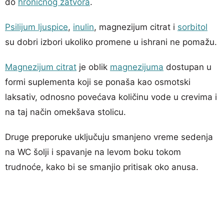
do
hroničnog zatvora
.
Psilijum ljuspice
,
inulin
, magnezijum citrat i
sorbitol
su dobri izbori ukoliko promene u ishrani ne pomažu.
Magnezijum citrat
je oblik
magnezijuma
dostupan u
formi suplementa koji se ponaša kao osmotski
laksativ, odnosno povećava količinu vode u crevima i
na taj način omekšava stolicu.
Druge preporuke uključuju smanjeno vreme sedenja
na WC šolji i spavanje na levom boku tokom
trudnoće, kako bi se smanjio pritisak oko anusa.