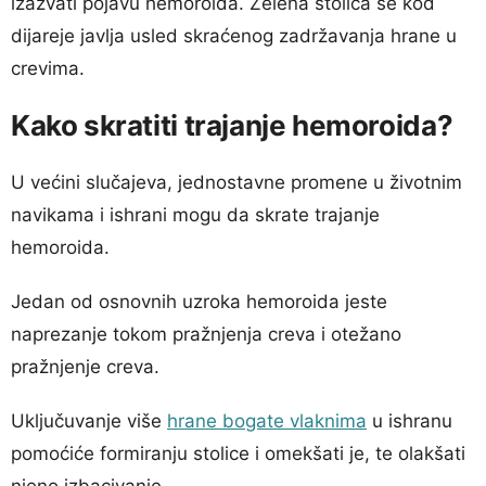
izazvati pojavu hemoroida. Zelena stolica se kod
dijareje javlja usled skraćenog zadržavanja hrane u
crevima.
Kako skratiti trajanje hemoroida?
U većini slučajeva, jednostavne promene u životnim
navikama i ishrani mogu da skrate trajanje
hemoroida.
Jedan od osnovnih uzroka hemoroida jeste
naprezanje tokom pražnjenja creva i otežano
pražnjenje creva.
Uključuvanje više
hrane bogate vlaknima
u ishranu
pomoćiće formiranju stolice i omekšati je, te olakšati
njeno izbacivanje.