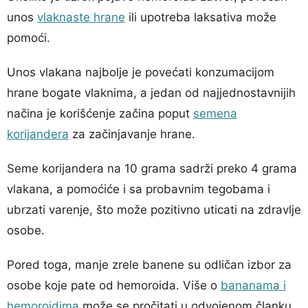
unos
vlaknaste hrane
ili upotreba laksativa može
pomoći.
Unos vlakana najbolje je povećati konzumacijom
hrane bogate vlaknima, a jedan od najjednostavnijih
načina je korišćenje začina poput
semena
korijandera
za začinjavanje hrane.
Seme korijandera na 10 grama sadrži preko 4 grama
vlakana, a pomoćiće i sa probavnim tegobama i
ubrzati varenje, što može pozitivno uticati na zdravlje
osobe.
Pored toga, manje zrele banene su odličan izbor za
osobe koje pate od hemoroida. Više o
bananama i
hemoroidima
može se pročitati u odvojenom članku.