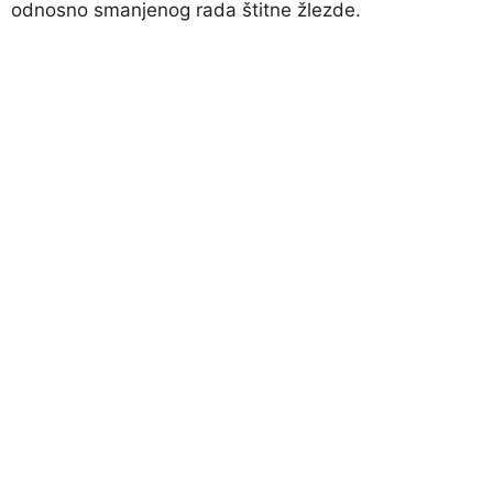
odnosno smanjenog rada štitne žlezde.