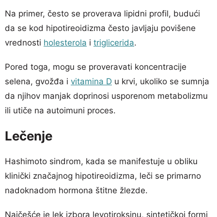
Na primer, često se proverava lipidni profil, budući
da se kod hipotireoidizma često javljaju povišene
vrednosti
holesterola
i
triglicerida
.
Pored toga, mogu se proveravati koncentracije
selena, gvožđa i
vitamina D
u krvi, ukoliko se sumnja
da njihov manjak doprinosi usporenom metabolizmu
ili utiče na autoimuni proces.
Lečenje
Hashimoto sindrom, kada se manifestuje u obliku
klinički značajnog hipotireoidizma, leči se primarno
nadoknadom hormona štitne žlezde.
Najčešće je lek izbora levotiroksinu, sintetičkoj formi