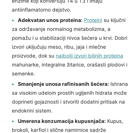
enzime koji konvertuju T4 u T3 i imaju
antiinflamatorno dejstvo.
Adekvatan unos proteina:
Proteini
su ključni
za održavanje normalnog metabolizma, a
pomažu i u stabilizaciji nivoa šećera u krvi. Dobri
izvori uključuju meso, ribu, jaja i mlečne
proizvode, dok su
najbolji izvori biljnih proteina
mahunarke, integralne žitarice, orašasti plodovi i
semenke.
Smanjenje unosa rafinisanih šećera:
Ishrana
sa visokim udelom prostih ugljenih hidrata može
doprineti gojaznosti i stvoriti dodatni pritisak na
endokrini sistem.
Umerena konzumacija kupusnjača:
Kupus,
brokoli, karfiol i slične namirnice sadrže