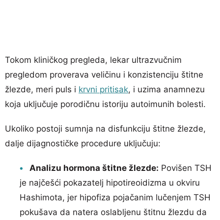
Tokom kliničkog pregleda, lekar ultrazvučnim
pregledom proverava veličinu i konzistenciju štitne
žlezde, meri puls i
krvni pritisak
, i uzima anamnezu
koja uključuje porodičnu istoriju autoimunih bolesti.
Ukoliko postoji sumnja na disfunkciju štitne žlezde,
dalje dijagnostičke procedure uključuju:
Analizu hormona štitne žlezde:
Povišen TSH
je najčešći pokazatelj hipotireoidizma u okviru
Hashimota, jer hipofiza pojačanim lučenjem TSH
pokušava da natera oslabljenu štitnu žlezdu da