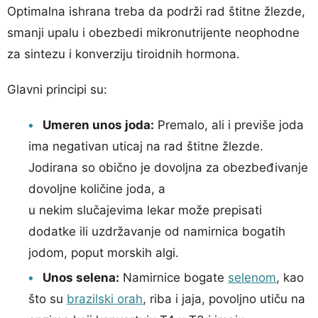
Optimalna ishrana treba da podrži rad štitne žlezde,
smanji upalu i obezbedi mikronutrijente neophodne
za sintezu i konverziju tiroidnih hormona.
Glavni principi su:
Umeren unos joda:
Premalo, ali i previše joda
ima negativan uticaj na rad štitne žlezde.
Jodirana so obično je dovoljna za obezbeđivanje
dovoljne količine joda, a
u nekim slučajevima lekar može prepisati
dodatke ili uzdržavanje od namirnica bogatih
jodom, poput morskih algi.
Unos selena:
Namirnice bogate
selenom
, kao
što su
brazilski orah
, riba i jaja, povoljno utiču na