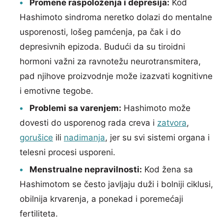
Promene raspoloženja i depresija:
Kod
Hashimoto sindroma neretko dolazi do mentalne
usporenosti, lošeg pamćenja, pa čak i do
depresivnih epizoda. Budući da su tiroidni
hormoni važni za ravnotežu neurotransmitera,
pad njihove proizvodnje može izazvati kognitivne
i emotivne tegobe.
Problemi sa varenjem:
Hashimoto može
dovesti do usporenog rada creva i
zatvora
,
gorušice
ili
nadimanja
, jer su svi sistemi organa i
telesni procesi usporeni.
Menstrualne nepravilnosti:
Kod žena sa
Hashimotom se često javljaju duži i bolniji ciklusi,
obilnija krvarenja, a ponekad i poremećaji
fertiliteta.