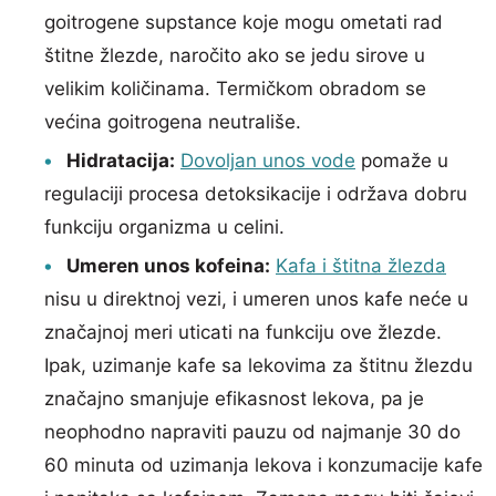
goitrogene supstance koje mogu ometati rad
štitne žlezde, naročito ako se jedu sirove u
velikim količinama. Termičkom obradom se
većina goitrogena neutrališe.
Hidratacija:
Dovoljan unos vode
pomaže u
regulaciji procesa detoksikacije i održava dobru
funkciju organizma u celini.
Umeren unos kofeina:
Kafa i štitna žlezda
nisu u direktnoj vezi, i umeren unos kafe neće u
značajnoj meri uticati na funkciju ove žlezde.
Ipak, uzimanje kafe sa lekovima za štitnu žlezdu
značajno smanjuje efikasnost lekova, pa je
neophodno napraviti pauzu od najmanje 30 do
60 minuta od uzimanja lekova i konzumacije kafe