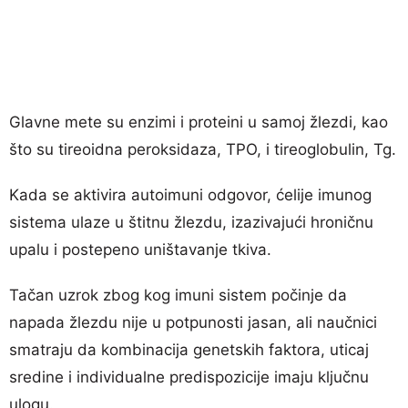
Glavne mete su enzimi i proteini u samoj žlezdi, kao
što su tireoidna peroksidaza, TPO, i tireoglobulin, Tg.
Kada se aktivira autoimuni odgovor, ćelije imunog
sistema ulaze u štitnu žlezdu, izazivajući hroničnu
upalu i postepeno uništavanje tkiva.
Tačan uzrok zbog kog imuni sistem počinje da
napada žlezdu nije u potpunosti jasan, ali naučnici
smatraju da kombinacija genetskih faktora, uticaj
sredine i individualne predispozicije imaju ključnu
ulogu.