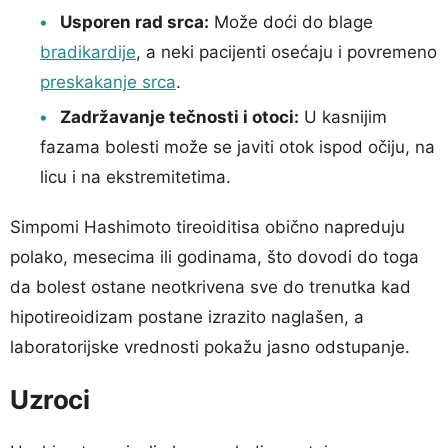
Usporen rad srca:
Može doći do blage
bradikardije
, a neki pacijenti osećaju i povremeno
preskakanje srca
.
Zadržavanje tečnosti i otoci:
U kasnijim
fazama bolesti može se javiti otok ispod očiju, na
licu i na ekstremitetima.
Simpomi Hashimoto tireoiditisa obično napreduju
polako, mesecima ili godinama, što dovodi do toga
da bolest ostane neotkrivena sve do trenutka kad
hipotireoidizam postane izrazito naglašen, a
laboratorijske vrednosti pokažu jasno odstupanje.
Uzroci