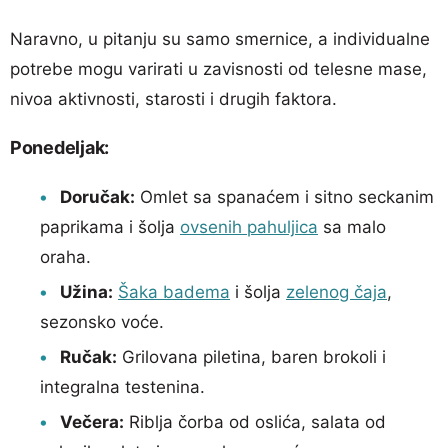
Naravno, u pitanju su samo smernice, a individualne
potrebe mogu varirati u zavisnosti od telesne mase,
nivoa aktivnosti, starosti i drugih faktora.
Ponedeljak:
Doručak:
Omlet sa spanaćem i sitno seckanim
paprikama i šolja
ovsenih pahuljica
sa malo
oraha.
Užina:
Šaka badema
i šolja
zelenog čaja
,
sezonsko voće.
Ručak:
Grilovana piletina, baren brokoli i
integralna testenina.
Večera:
Riblja čorba od oslića, salata od