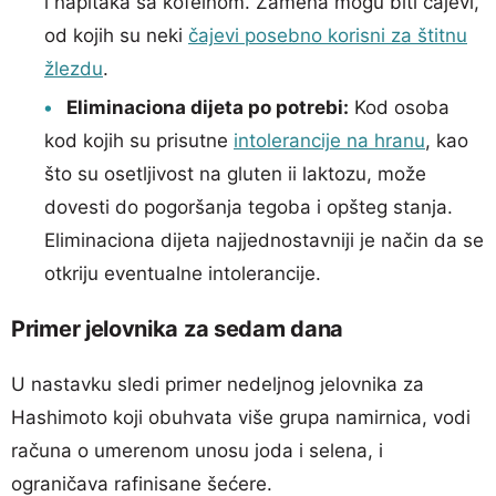
i napitaka sa kofeinom. Zamena mogu biti čajevi,
od kojih su neki
čajevi posebno korisni za štitnu
žlezdu
.
Eliminaciona dijeta po potrebi:
Kod osoba
kod kojih su prisutne
intolerancije na hranu
, kao
što su osetljivost na gluten ii laktozu, može
dovesti do pogoršanja tegoba i opšteg stanja.
Eliminaciona dijeta najjednostavniji je način da se
otkriju eventualne intolerancije.
Primer jelovnika za sedam dana
U nastavku sledi primer nedeljnog jelovnika za
Hashimoto koji obuhvata više grupa namirnica, vodi
računa o umerenom unosu joda i selena, i
ograničava rafinisane šećere.