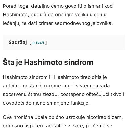
Pored toga, detaljno ćemo govoriti o ishrani kod
Hashimota, budući da ona igra veliku ulogu u
lečenju, te dati primer sedmodnevnog jelovnika.
Sadržaj
prikaži
Šta je Hashimoto sindrom
Hashimoto sindrom ili Hashimoto tireoiditis je
autoimuno stanje u kome imuni sistem napada
sopstvenu štitnu žlezdu, postepeno oštećujući tkivo i
dovodeći do njene smanjene funkcije.
Ova hronična upala obično uzrokuje hipotireoidizam,
odnosno usporen rad štitne žlezde, pri čemu se