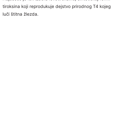
tiroksina koji reprodukuje dejstvo prirodnog T4 kojeg
luči štitna žlezda.