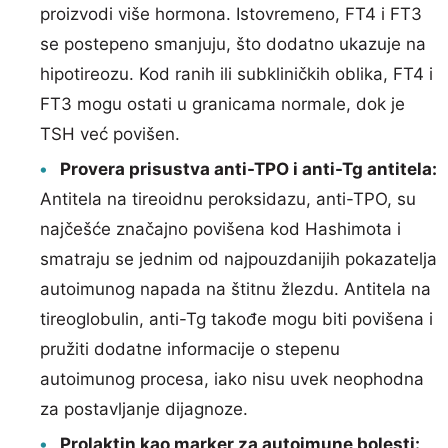
proizvodi više hormona. Istovremeno, FT4 i FT3
se postepeno smanjuju, što dodatno ukazuje na
hipotireozu. Kod ranih ili subkliničkih oblika, FT4 i
FT3 mogu ostati u granicama normale, dok je
TSH već povišen.
Provera prisustva anti-TPO i anti-Tg antitela:
Antitela na tireoidnu peroksidazu, anti-TPO, su
najčešće značajno povišena kod Hashimota i
smatraju se jednim od najpouzdanijih pokazatelja
autoimunog napada na štitnu žlezdu. Antitela na
tireoglobulin, anti-Tg takođe mogu biti povišena i
pružiti dodatne informacije o stepenu
autoimunog procesa, iako nisu uvek neophodna
za postavljanje dijagnoze.
Prolaktin kao marker za autoimune bolesti: