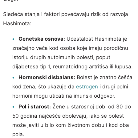
Sledeća stanja i faktori povećavaju rizik od razvoja
Hashimota:
Genetska osnova:
Učestalost Hashimota je
značajno veća kod osoba koje imaju porodičnu
istoriju drugih autoimunih bolesti, poput
dijabetesa tip 1, reumatoidnog artritisa ili lupusa.
Hormonski disbalans:
Bolest je znatno češća
kod žena, što ukazuje da
estrogen
i drugi polni
hormoni mogu uticati na imunski odgovor.
Pol i starost:
Žene u starosnoj dobi od 30 do
50 godina najčešće obolevaju, iako se bolest
može javiti u bilo kom životnom dobu i kod oba
pola.