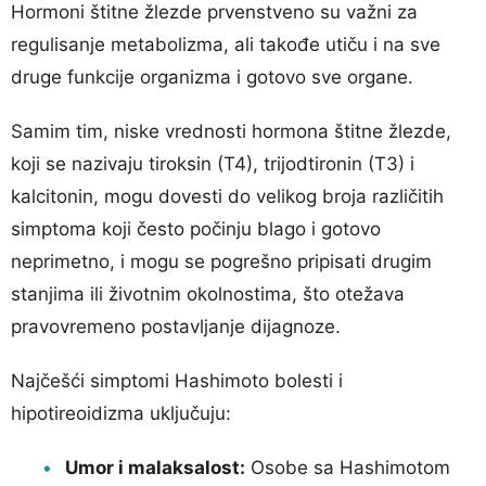
Hormoni štitne žlezde prvenstveno su važni za
regulisanje metabolizma, ali takođe utiču i na sve
druge funkcije organizma i gotovo sve organe.
Samim tim, niske vrednosti hormona štitne žlezde,
koji se nazivaju tiroksin (T4), trijodtironin (T3) i
kalcitonin, mogu dovesti do velikog broja različitih
simptoma koji često počinju blago i gotovo
neprimetno, i mogu se pogrešno pripisati drugim
stanjima ili životnim okolnostima, što otežava
pravovremeno postavljanje dijagnoze.
Najčešći simptomi Hashimoto bolesti i
hipotireoidizma uključuju:
Umor i malaksalost:
Osobe sa Hashimotom