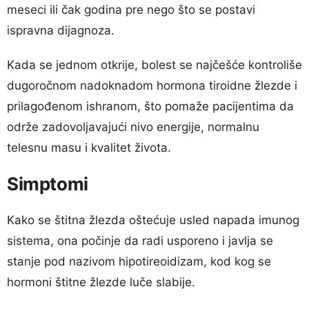
meseci ili čak godina pre nego što se postavi
ispravna dijagnoza.
Kada se jednom otkrije, bolest se najčešće kontroliše
dugoročnom nadoknadom hormona tiroidne žlezde i
prilagođenom ishranom, što pomaže pacijentima da
održe zadovoljavajući nivo energije, normalnu
telesnu masu i kvalitet života.
Simptomi
Kako se štitna žlezda oštećuje usled napada imunog
sistema, ona počinje da radi usporeno i javlja se
stanje pod nazivom hipotireoidizam, kod kog se
hormoni štitne žlezde luče slabije.