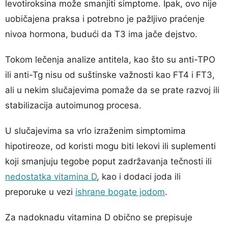
levotiroksina može smanjiti simptome. Ipak, ovo nije
uobičajena praksa i potrebno je pažljivo praćenje
nivoa hormona, budući da T3 ima jače dejstvo.
Tokom lečenja analize antitela, kao što su anti-TPO
ili anti-Tg nisu od suštinske važnosti kao FT4 i FT3,
ali u nekim slučajevima pomaže da se prate razvoj ili
stabilizacija autoimunog procesa.
U slučajevima sa vrlo izraženim simptomima
hipotireoze, od koristi mogu biti lekovi ili suplementi
koji smanjuju tegobe poput zadržavanja tečnosti ili
nedostatka vitamina D
, kao i dodaci joda ili
preporuke u vezi
ishrane bogate jodom
.
Za nadoknadu vitamina D obično se prepisuje