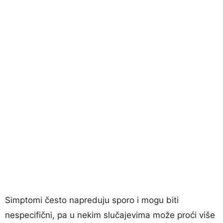
Simptomi često napreduju sporo i mogu biti
nespecifični, pa u nekim slučajevima može proći više