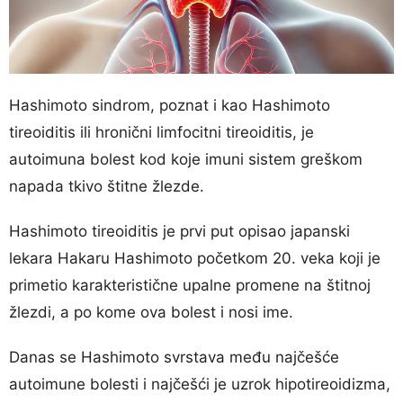
Hashimoto sindrom, poznat i kao Hashimoto
tireoiditis ili hronični limfocitni tireoiditis, je
autoimuna bolest kod koje imuni sistem greškom
napada tkivo štitne žlezde.
Hashimoto tireoiditis je prvi put opisao japanski
lekara Hakaru Hashimoto početkom 20. veka koji je
primetio karakteristične upalne promene na štitnoj
žlezdi, a po kome ova bolest i nosi ime.
Danas se Hashimoto svrstava među najčešće
autoimune bolesti i najčešći je uzrok hipotireoidizma,