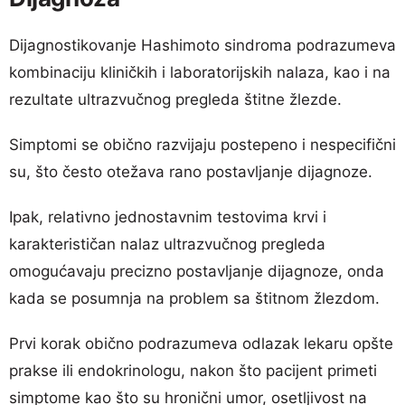
Dijagnostikovanje Hashimoto sindroma podrazumeva
kombinaciju kliničkih i laboratorijskih nalaza, kao i na
rezultate ultrazvučnog pregleda štitne žlezde.
Simptomi se obično razvijaju postepeno i nespecifični
su, što često otežava rano postavljanje dijagnoze.
Ipak, relativno jednostavnim testovima krvi i
karakterističan nalaz ultrazvučnog pregleda
omogućavaju precizno postavljanje dijagnoze, onda
kada se posumnja na problem sa štitnom žlezdom.
Prvi korak obično podrazumeva odlazak lekaru opšte
prakse ili endokrinologu, nakon što pacijent primeti
simptome kao što su hronični umor, osetljivost na