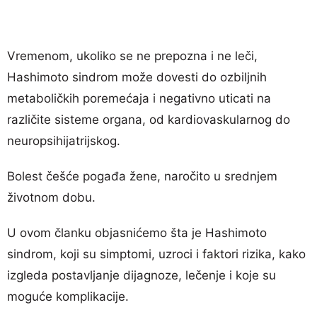
Vremenom, ukoliko se ne prepozna i ne leči,
Hashimoto sindrom može dovesti do ozbiljnih
metaboličkih poremećaja i negativno uticati na
različite sisteme organa, od kardiovaskularnog do
neuropsihijatrijskog.
Bolest češće pogađa žene, naročito u srednjem
životnom dobu.
U ovom članku objasnićemo šta je Hashimoto
sindrom, koji su simptomi, uzroci i faktori rizika, kako
izgleda postavljanje dijagnoze, lečenje i koje su
moguće komplikacije.