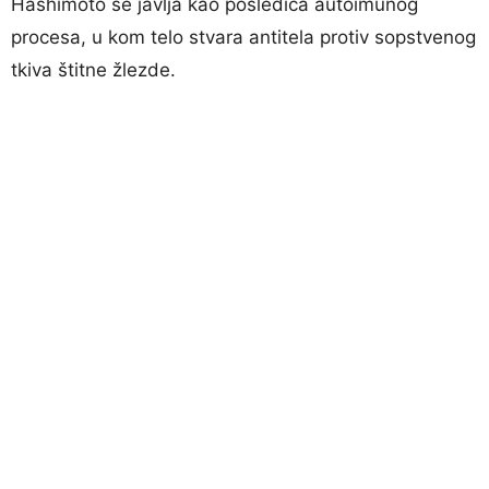
Hashimoto se javlja kao posledica autoimunog
procesa, u kom telo stvara antitela protiv sopstvenog
tkiva štitne žlezde.