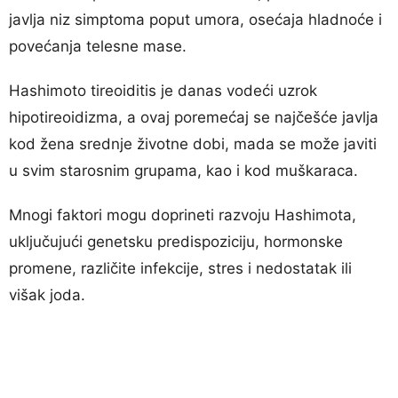
javlja niz simptoma poput umora, osećaja hladnoće i
povećanja telesne mase.
Hashimoto tireoiditis je danas vodeći uzrok
hipotireoidizma, a ovaj poremećaj se najčešće javlja
kod žena srednje životne dobi, mada se može javiti
u svim starosnim grupama, kao i kod muškaraca.
Mnogi faktori mogu doprineti razvoju Hashimota,
uključujući genetsku predispoziciju, hormonske
promene, različite infekcije, stres i nedostatak ili
višak joda.