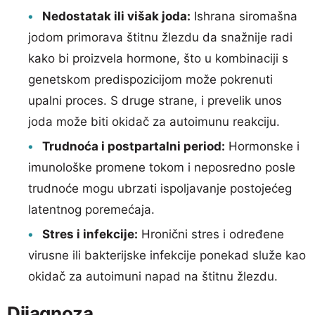
Nedostatak ili višak joda:
Ishrana siromašna
jodom primorava štitnu žlezdu da snažnije radi
kako bi proizvela hormone, što u kombinaciji s
genetskom predispozicijom može pokrenuti
upalni proces. S druge strane, i prevelik unos
joda može biti okidač za autoimunu reakciju.
Trudnoća i postpartalni period:
Hormonske i
imunološke promene tokom i neposredno posle
trudnoće mogu ubrzati ispoljavanje postojećeg
latentnog poremećaja.
Stres i infekcije:
Hronični stres i određene
virusne ili bakterijske infekcije ponekad služe kao
okidač za autoimuni napad na štitnu žlezdu.
Dijagnoza