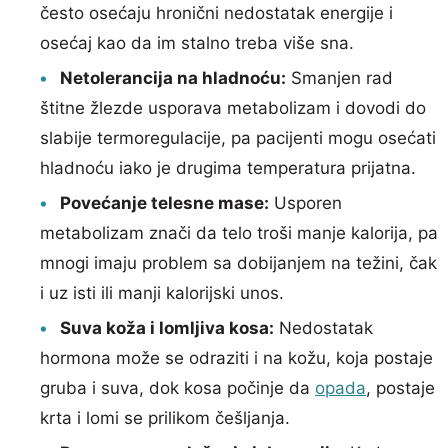
često osećaju hronični nedostatak energije i
osećaj kao da im stalno treba više sna.
Netolerancija na hladnoću:
Smanjen rad
štitne žlezde usporava metabolizam i dovodi do
slabije termoregulacije, pa pacijenti mogu osećati
hladnoću iako je drugima temperatura prijatna.
Povećanje telesne mase:
Usporen
metabolizam znači da telo troši manje kalorija, pa
mnogi imaju problem sa dobijanjem na težini, čak
i uz isti ili manji kalorijski unos.
Suva koža i lomljiva kosa:
Nedostatak
hormona može se odraziti i na kožu, koja postaje
gruba i suva, dok kosa počinje da
opada
, postaje
krta i lomi se prilikom češljanja.