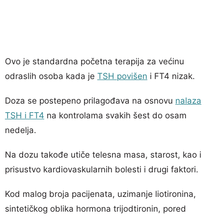
Ovo je standardna početna terapija za većinu
odraslih osoba kada je
TSH povišen
i FT4 nizak.
Doza se postepeno prilagođava na osnovu
nalaza
TSH i FT4
na kontrolama svakih šest do osam
nedelja.
Na dozu takođe utiče telesna masa, starost, kao i
prisustvo kardiovaskularnih bolesti i drugi faktori.
Kod malog broja pacijenata, uzimanje liotironina,
sintetičkog oblika hormona trijodtironin, pored