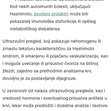
Kod nekih autoimunih bolesti, uključujući
Hashimoto,
povišeni prolaktin
može biti
pokazatelj imunološke disfunkcije ili opšteg
metaboličkog disbalansa.
Ultrazvučni pregled, koji pokazuje nehomogenu ili
zrnastu teksturu karakterističnu za Hashimoto
sindrom, ili smanjenu ili pojačanu vaskularizaciju, kao
i moguće uvećanje ili prisustvo čvorića na štitnoj
žlezdi, zajedno sa prethodnim analizama krv,
dovoljno je za postavljanje dijagnoze.
U zavisnosti od nalaza ultrazvučnog pregleda, kao i
vrednosti hormona i eventualnog prisustva antitela u
krvi, lekar može predložiti i dodatne analize i testove.