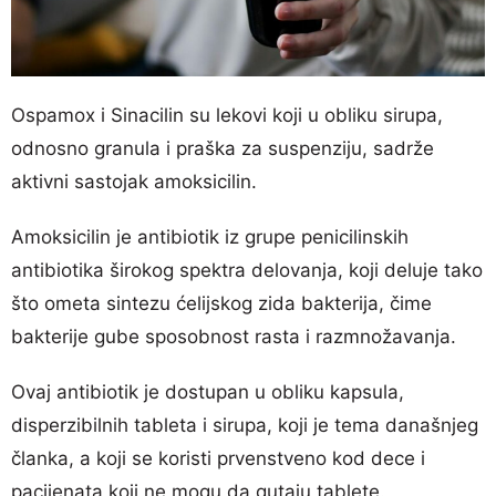
Ospamox i Sinacilin su lekovi koji u obliku sirupa,
odnosno granula i praška za suspenziju, sadrže
aktivni sastojak amoksicilin.
Amoksicilin je antibiotik iz grupe penicilinskih
antibiotika širokog spektra delovanja, koji deluje tako
što ometa sintezu ćelijskog zida bakterija, čime
bakterije gube sposobnost rasta i razmnožavanja.
Ovaj antibiotik je dostupan u obliku kapsula,
disperzibilnih tableta i sirupa, koji je tema današnjeg
članka, a koji se koristi prvenstveno kod dece i
pacijenata koji ne mogu da gutaju tablete.