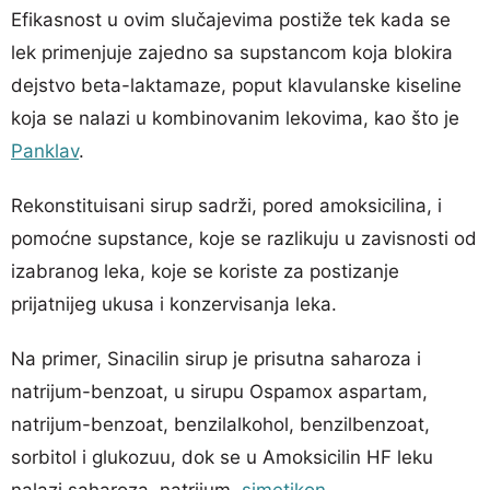
Efikasnost u ovim slučajevima postiže tek kada se
lek primenjuje zajedno sa supstancom koja blokira
dejstvo beta-laktamaze, poput klavulanske kiseline
koja se nalazi u kombinovanim lekovima, kao što je
Panklav
.
Rekonstituisani sirup sadrži, pored amoksicilina, i
pomoćne supstance, koje se razlikuju u zavisnosti od
izabranog leka, koje se koriste za postizanje
prijatnijeg ukusa i konzervisanja leka.
Na primer, Sinacilin sirup je prisutna saharoza i
natrijum-benzoat, u sirupu Ospamox aspartam,
natrijum-benzoat, benzilalkohol, benzilbenzoat,
sorbitol i glukozuu, dok se u Amoksicilin HF leku
nalazi saharoza, natrijum,
simetikon
.