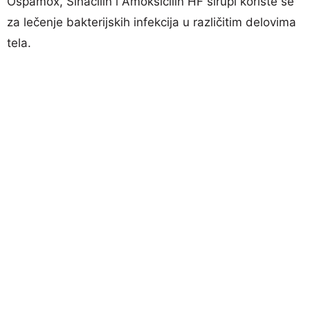
Ospamox, Sinacilin i Amoksicilin HF sirupi koriste se
za lečenje bakterijskih infekcija u različitim delovima
tela.