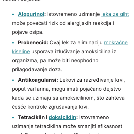
Alopurinol
:
Istovremeno uzimanje
leka za giht
može povećati rizik od alergijskih reakcija i
pojave osipa.
Probenecid:
Ovaj lek za eliminaciju
mokraćne
kiseline
usporava izlučivanje amoksicilina iz
organizma, pa može biti neophodno
prilagođavanje doza.
Antikoagulansi:
Lekovi za razređivanje krvi,
poput varfarina, mogu imati pojačano dejstvo
kada se uzimaju sa amoksicilinom, što zahteva
češće kontrole zgrušavanja krvi.
Tetraciklin i
doksiciklin
:
Istovremeno
uzimanje tetraciklina može smanjiti efikasnost