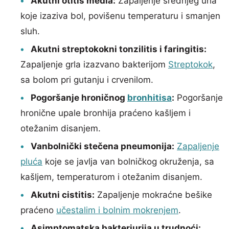
Akutni otitis media:
Zapaljenje srednjeg uha
koje izaziva bol, povišenu temperaturu i smanjen
sluh.
Akutni streptokokni tonzilitis i faringitis:
Zapaljenje grla izazvano bakterijom
Streptokok
,
sa bolom pri gutanju i crvenilom.
Pogoršanje hroničnog
bronhitisa
:
Pogoršanje
hronične upale bronhija praćeno kašljem i
otežanim disanjem.
Vanbolnički stečena pneumonija:
Zapaljenje
pluća
koje se javlja van bolničkog okruženja, sa
kašljem, temperaturom i otežanim disanjem.
Akutni cistitis:
Zapaljenje mokraćne bešike
praćeno
učestalim i bolnim mokrenjem
.
Asimptomatska bakteriurija u trudnoći: