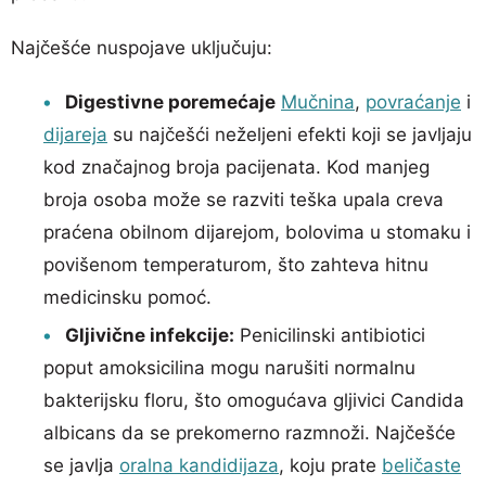
Najčešće nuspojave uključuju:
Digestivne poremećaje
Mučnina
,
povraćanje
i
dijareja
su najčešći neželjeni efekti koji se javljaju
kod značajnog broja pacijenata. Kod manjeg
broja osoba može se razviti teška upala creva
praćena obilnom dijarejom, bolovima u stomaku i
povišenom temperaturom, što zahteva hitnu
medicinsku pomoć.
Gljivične infekcije:
Penicilinski antibiotici
poput amoksicilina mogu narušiti normalnu
bakterijsku floru, što omogućava gljivici Candida
albicans da se prekomerno razmnoži. Najčešće
se javlja
oralna kandidijaza
, koju prate
beličaste