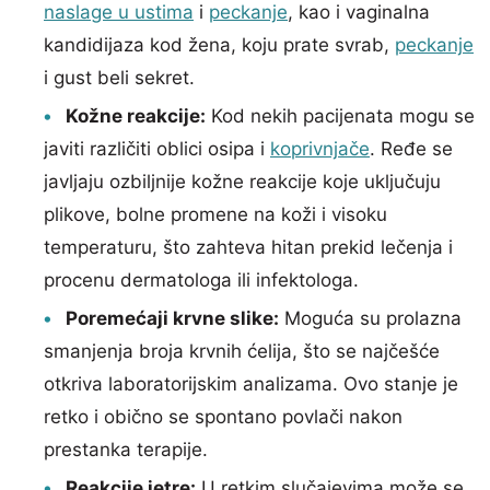
naslage u ustima
i
peckanje
, kao i vaginalna
kandidijaza kod žena, koju prate svrab,
peckanje
i gust beli sekret.
Kožne reakcije:
Kod nekih pacijenata mogu se
javiti različiti oblici osipa i
koprivnjače
. Ređe se
javljaju ozbiljnije kožne reakcije koje uključuju
plikove, bolne promene na koži i visoku
temperaturu, što zahteva hitan prekid lečenja i
procenu dermatologa ili infektologa.
Poremećaji krvne slike:
Moguća su prolazna
smanjenja broja krvnih ćelija, što se najčešće
otkriva laboratorijskim analizama. Ovo stanje je
retko i obično se spontano povlači nakon
prestanka terapije.
Reakcije jetre:
U retkim slučajevima može se