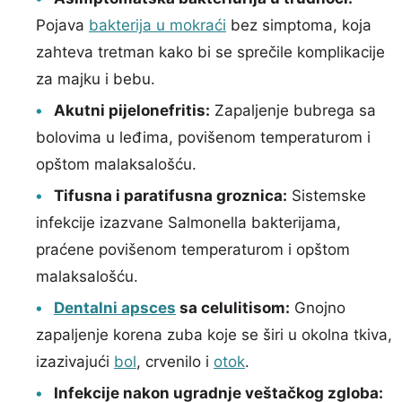
Pojava
bakterija u mokraći
bez simptoma, koja
zahteva tretman kako bi se sprečile komplikacije
za majku i bebu.
Akutni pijelonefritis:
Zapaljenje bubrega sa
bolovima u leđima, povišenom temperaturom i
opštom malaksalošću.
Tifusna i paratifusna groznica:
Sistemske
infekcije izazvane Salmonella bakterijama,
praćene povišenom temperaturom i opštom
malaksalošću.
Dentalni apsces
sa celulitisom:
Gnojno
zapaljenje korena zuba koje se širi u okolna tkiva,
izazivajući
bol
, crvenilo i
otok
.
Infekcije nakon ugradnje veštačkog zgloba: