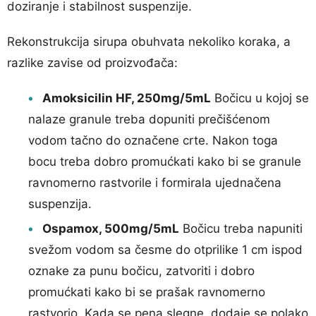
doziranje i stabilnost suspenzije.
Rekonstrukcija sirupa obuhvata nekoliko koraka, a
razlike zavise od proizvođača:
Amoksicilin HF, 250mg/5mL
Bočicu u kojoj se
nalaze granule treba dopuniti prečišćenom
vodom tačno do označene crte. Nakon toga
bocu treba dobro promućkati kako bi se granule
ravnomerno rastvorile i formirala ujednačena
suspenzija.
Ospamox, 500mg/5mL
Bočicu treba napuniti
svežom vodom sa česme do otprilike 1 cm ispod
oznake za punu bočicu, zatvoriti i dobro
promućkati kako bi se prašak ravnomerno
rastvorio. Kada se pena slegne, dodaje se polako