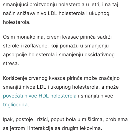
smanjujući proizvodnju holesterola u jetri, i na taj
način snižava nivo LDL holesterola i ukupnog
holesterola.
Osim monakolina, crveni kvasac pirinča sadrži
sterole i izoflavone, koji pomažu u smanjenju
apsorpcije holesterola i smanjenju oksidativnog
stresa.
Korišćenje crvenog kvasca pirinča može značajno
smanjiti nivoe LDL i ukupnog holesterola, a može
povećati nivoe HDL holesterola
i smanjiti nivoe
triglicerida
.
Ipak, postoje i rizici, poput bola u mišićima, problema
sa jetrom i interakcije sa drugim lekovima.