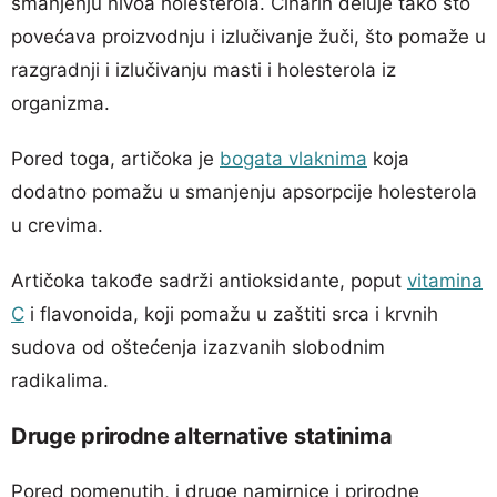
smanjenju nivoa holesterola. Cinarin deluje tako što
povećava proizvodnju i izlučivanje žuči, što pomaže u
razgradnji i izlučivanju masti i holesterola iz
organizma.
Pored toga, artičoka je
bogata vlaknima
koja
dodatno pomažu u smanjenju apsorpcije holesterola
u crevima.
Artičoka takođe sadrži antioksidante, poput
vitamina
C
i flavonoida, koji pomažu u zaštiti srca i krvnih
sudova od oštećenja izazvanih slobodnim
radikalima.
Druge prirodne alternative statinima
Pored pomenutih, i druge namirnice i prirodne