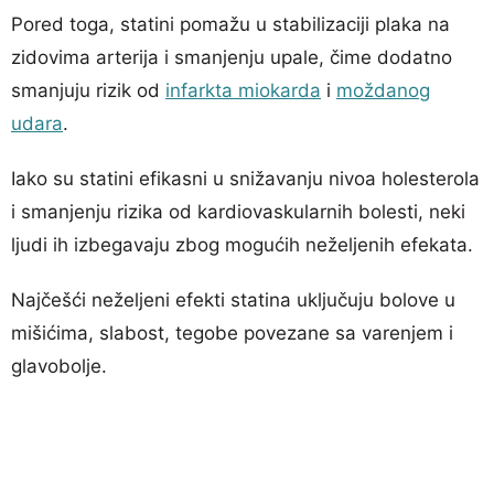
Pored toga, statini pomažu u stabilizaciji plaka na
zidovima arterija i smanjenju upale, čime dodatno
smanjuju rizik od
infarkta miokarda
i
moždanog
udara
.
Iako su statini efikasni u snižavanju nivoa holesterola
i smanjenju rizika od kardiovaskularnih bolesti, neki
ljudi ih izbegavaju zbog mogućih neželjenih efekata.
Najčešći neželjeni efekti statina uključuju bolove u
mišićima, slabost, tegobe povezane sa varenjem i
glavobolje.