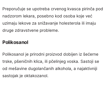
Preporučuje se upotreba crvenog kvasca pirinča pod
nadzorom lekara, posebno kod osoba koje već
uzimaju lekove za snižavanje holesterola ili imaju
druge zdravstvene probleme.
Polikosanol
Polikosanol je prirodni proizvod dobijen iz šećerne
trske, pšeničnih klica, ili pčelinjeg voska. Sastoji se
od mešavine dugolančanih alkohola, a najaktivniji
sastojak je oktakozanol.