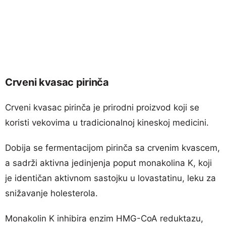
Crveni kvasac pirinča
Crveni kvasac pirinča je prirodni proizvod koji se
koristi vekovima u tradicionalnoj kineskoj medicini.
Dobija se fermentacijom pirinča sa crvenim kvascem,
a sadrži aktivna jedinjenja poput monakolina K, koji
je identičan aktivnom sastojku u lovastatinu, leku za
snižavanje holesterola.
Monakolin K inhibira enzim HMG-CoA reduktazu,