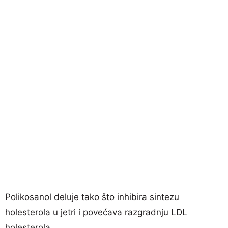
Polikosanol deluje tako što inhibira sintezu
holesterola u jetri i povećava razgradnju LDL
holesterola.