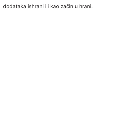
dodataka ishrani ili kao začin u hrani.