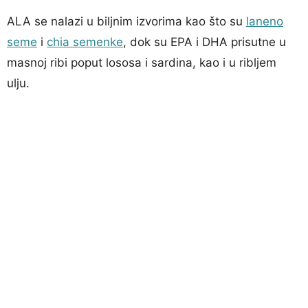
ALA se nalazi u biljnim izvorima kao što su
laneno
seme
i
chia semenke
, dok su EPA i DHA prisutne u
masnoj ribi poput lososa i sardina, kao i u ribljem
ulju.