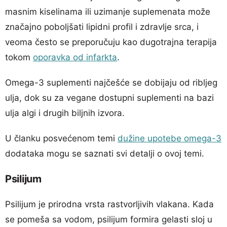
masnim kiselinama ili uzimanje suplemenata može
značajno poboljšati lipidni profil i zdravlje srca, i
veoma često se preporučuju kao dugotrajna terapija
tokom
oporavka od infarkta
.
Omega-3 suplementi najčešće se dobijaju od ribljeg
ulja, dok su za vegane dostupni suplementi na bazi
ulja algi i drugih biljnih izvora.
U članku posvećenom temi
dužine upotebe omega-3
dodataka mogu se saznati svi detalji o ovoj temi.
Psilijum
Psilijum je prirodna vrsta rastvorljivih vlakana. Kada
se pomeša sa vodom, psilijum formira gelasti sloj u