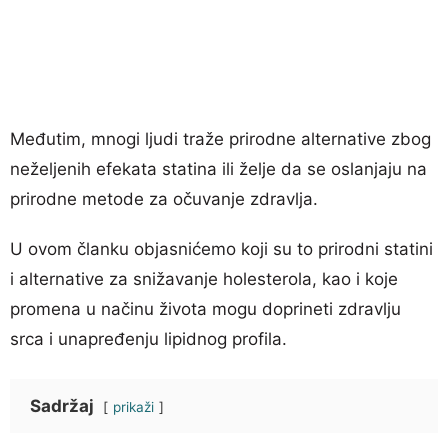
Međutim, mnogi ljudi traže prirodne alternative zbog
neželjenih efekata statina ili želje da se oslanjaju na
prirodne metode za očuvanje zdravlja.
U ovom članku objasnićemo koji su to prirodni statini
i alternative za snižavanje holesterola, kao i koje
promena u načinu života mogu doprineti zdravlju
srca i unapređenju lipidnog profila.
Sadržaj
prikaži