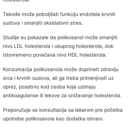
Takođe može poboljšati funkciju endotela krvnih
sudova i smanjiti oksidativni stres.
Studije su pokazale da polikosanol može smanjiti
nivo LDL holesterola i ukupnog holesterola, dok
istovremeno povećava nivo HDL holesterola.
Konzumacija polikosanola može doprineti zdravlju
srca i krvnih sudova, ali ga treba primenjivati uz
oprez, posebno kod osoba koje uzimaju
antikoagulanse ili lekove za snižavanje holesterola.
Preporučuje se konsultacija sa lekarom pre početka
upotrebe polikosanola kao dodatka ishrani.