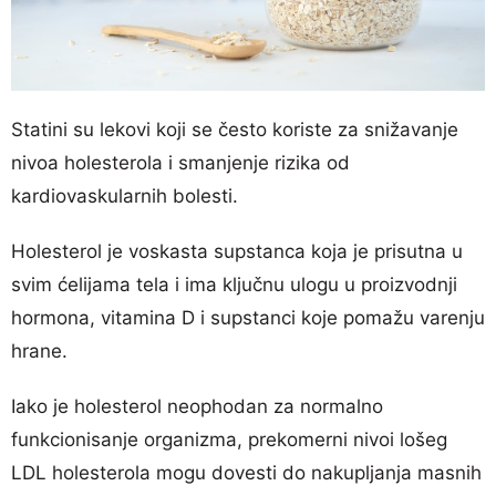
Statini su lekovi koji se često koriste za snižavanje
nivoa holesterola i smanjenje rizika od
kardiovaskularnih bolesti.
Holesterol je voskasta supstanca koja je prisutna u
svim ćelijama tela i ima ključnu ulogu u proizvodnji
hormona, vitamina D i supstanci koje pomažu varenju
hrane.
Iako je holesterol neophodan za normalno
funkcionisanje organizma, prekomerni nivoi lošeg
LDL holesterola mogu dovesti do nakupljanja masnih