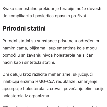
Svako samostalno prekidanje terapije može dovesti
do komplikacija i posledica opasnih po život.
Prirodni statini
Prirodni statini su supstance prisutne u određenim
namirnicama, biljkama i suplementima koje mogu
pomoći u snižavanju nivoa holesterola na sličan
način kao i sintetički statini.
Oni deluju kroz različite mehanizme, uključujući
inhibiciju enzima HMG-CoA reduktaze, smanjenje
apsorpcije holesterola iz creva i povećanje eliminacije
holesterola iz organizma.