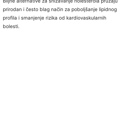
Biljne alternative za snižavanje holesterola pružaju
prirodan i često blag način za poboljšanje lipidnog
profila i smanjenje rizika od kardiovaskularnih
bolesti.