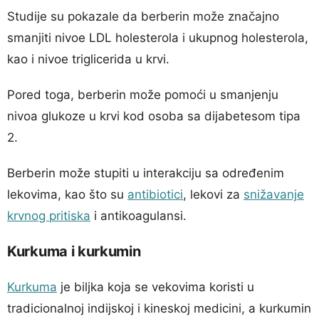
Studije su pokazale da berberin može značajno
smanjiti nivoe LDL holesterola i ukupnog holesterola,
kao i nivoe triglicerida u krvi.
Pored toga, berberin može pomoći u smanjenju
nivoa glukoze u krvi kod osoba sa dijabetesom tipa
2.
Berberin može stupiti u interakciju sa određenim
lekovima, kao što su
antibiotici
, lekovi za
snižavanje
krvnog pritiska
i antikoagulansi.
Kurkuma i kurkumin
Kurkuma
je biljka koja se vekovima koristi u
tradicionalnoj indijskoj i kineskoj medicini, a kurkumin