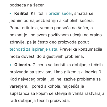
podseća na šecer.
Ksilitol.
Ksilitol ili
brezin šećer
, smatra se
jednim od najbezbednijih alkoholnih šećera.
Poput eritritola, veoma podseća na šećer, a
poznat je i po svom pozitivnom uticaju na oralno
zdravlje, pa je često deo proizvoda poput
tečnosti za ispiranje usta
. Prevelika konzumacija
može dovesti do digestivnih problema.
Glicerin.
Glicerin se koristi za dobijanje tečnih
proizvoda sa stevijom, i ima glikemijski indeks 0.
Kod najvećeg broja ljudi ne izazive probleme sa
varenjem, i pored alkohola, najčeśća je
supstanca sa kojom se stevija ili vanila rastvaraju
radi dobijanja tečnih proizvoda.