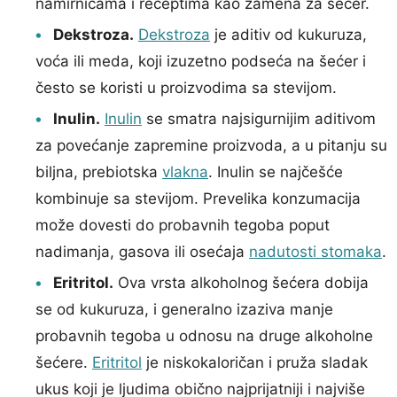
namirnicama i receptima kao zamena za šećer.
Dekstroza.
Dekstroza
je aditiv od kukuruza,
voća ili meda, koji izuzetno podseća na šećer i
često se koristi u proizvodima sa stevijom.
Inulin.
Inulin
se smatra najsigurnijim aditivom
za povećanje zapremine proizvoda, a u pitanju su
biljna, prebiotska
vlakna
. Inulin se najčešće
kombinuje sa stevijom. Prevelika konzumacija
može dovesti do probavnih tegoba poput
nadimanja, gasova ili osećaja
nadutosti stomaka
.
Eritritol.
Ova vrsta alkoholnog šećera dobija
se od kukuruza, i generalno izaziva manje
probavnih tegoba u odnosu na druge alkoholne
šećere.
Eritritol
je niskokaloričan i pruža sladak
ukus koji je ljudima obično najprijatniji i najviše