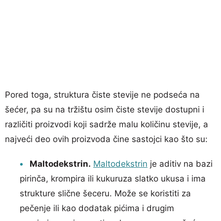
Pored toga, struktura čiste stevije ne podseća na
šećer, pa su na tržištu osim čiste stevije dostupni i
različiti proizvodi koji sadrže malu količinu stevije, a
najveći deo ovih proizvoda čine sastojci kao što su:
Maltodekstrin.
Maltodekstrin
je aditiv na bazi
pirinča, krompira ili kukuruza slatko ukusa i ima
strukture slične šeceru. Može se koristiti za
pečenje ili kao dodatak pićima i drugim