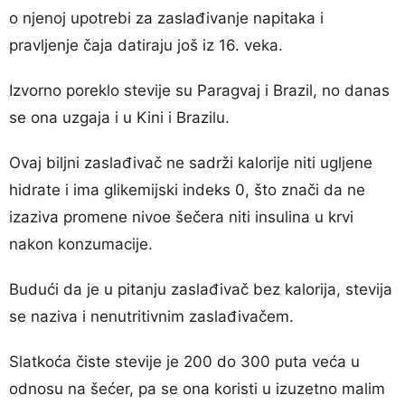
o njenoj upotrebi za zaslađivanje napitaka i
pravljenje čaja datiraju još iz 16. veka.
Izvorno poreklo stevije su Paragvaj i Brazil, no danas
se ona uzgaja i u Kini i Brazilu.
Ovaj biljni zaslađivač ne sadrži kalorije niti ugljene
hidrate i ima glikemijski indeks 0, što znači da ne
izaziva promene nivoe šečera niti insulina u krvi
nakon konzumacije.
Budući da je u pitanju zaslađivač bez kalorija, stevija
se naziva i nenutritivnim zaslađivačem.
Slatkoća čiste stevije je 200 do 300 puta veća u
odnosu na šećer, pa se ona koristi u izuzetno malim