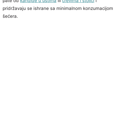
pate od
kandide u ustima
ili
crevima i stolici
i
pridržavaju se ishrane sa minimalnom konzumacijom
šećera.