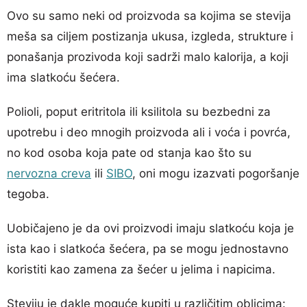
Ovo su samo neki od proizvoda sa kojima se stevija
meša sa ciljem postizanja ukusa, izgleda, strukture i
ponašanja prozivoda koji sadrži malo kalorija, a koji
ima slatkoću šećera.
Polioli, poput eritritola ili ksilitola su bezbedni za
upotrebu i deo mnogih proizvoda ali i voća i povrća,
no kod osoba koja pate od stanja kao što su
nervozna creva
ili
SIBO
, oni mogu izazvati pogoršanje
tegoba.
Uobičajeno je da ovi proizvodi imaju slatkoću koja je
ista kao i slatkoća šećera, pa se mogu jednostavno
koristiti kao zamena za šećer u jelima i napicima.
Steviju je dakle moguće kupiti u različitim oblicima: