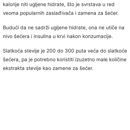
kalorije niti ugljene hidrate, što je svrstava u red
veoma popularnih zaslađivača i zamena za šećer.
Budući da ne sadrži ugljene hidrate, ona ne utiče na
nivo šećera i insulina u krvi nakon konzumacije.
Slatkoća stevije je 200 do 300 puta veća do slatkoće
šećera, pa je potrebno koristiti izuzetno male količine
ekstrakta stevije kao zamene za šećer.