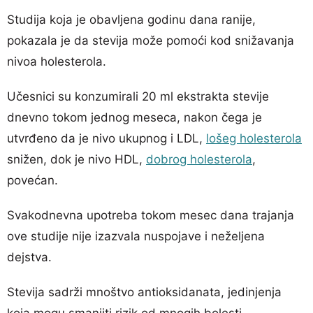
Studija koja je obavljena godinu dana ranije,
pokazala je da stevija može pomoći kod snižavanja
nivoa holesterola.
Učesnici su konzumirali 20 ml ekstrakta stevije
dnevno tokom jednog meseca, nakon čega je
utvrđeno da je nivo ukupnog i LDL,
lošeg holesterola
snižen, dok je nivo HDL,
dobrog holesterola
,
povećan.
Svakodnevna upotreba tokom mesec dana trajanja
ove studije nije izazvala nuspojave i neželjena
dejstva.
Stevija sadrži mnoštvo antioksidanata, jedinjenja
koja mogu smanjiti rizik od mnogih bolesti,