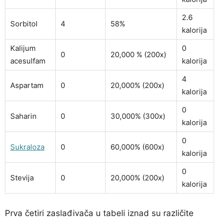
2.6
Sorbitol
4
58%
kalorija
Kalijum
0
0
20,000 % (200x)
acesulfam
kalorija
4
Aspartam
0
20,000% (200x)
kalorija
0
Saharin
0
30,000% (300x)
kalorija
0
Sukraloza
0
60,000% (600x)
kalorija
0
Stevija
0
20,000% (200x)
kalorija
Prva četiri zaslađivača u tabeli iznad su različite