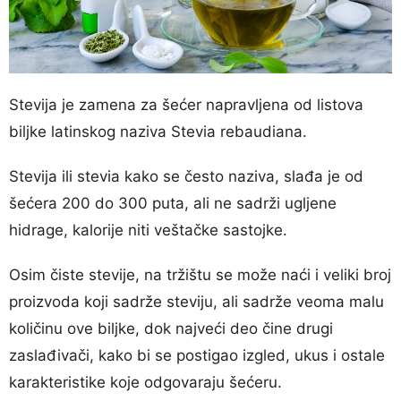
Stevija je zamena za šećer napravljena od listova
biljke latinskog naziva Stevia rebaudiana.
Stevija ili stevia kako se često naziva, slađa je od
šećera 200 do 300 puta, ali ne sadrži ugljene
hidrage, kalorije niti veštačke sastojke.
Osim čiste stevije, na tržištu se može naći i veliki broj
proizvoda koji sadrže steviju, ali sadrže veoma malu
količinu ove biljke, dok najveći deo čine drugi
zaslađivači, kako bi se postigao izgled, ukus i ostale
karakteristike koje odgovaraju šećeru.