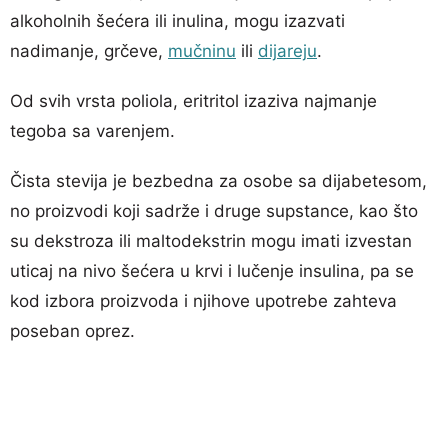
alkoholnih šećera ili inulina, mogu izazvati
nadimanje, grčeve,
mučninu
ili
dijareju
.
Od svih vrsta poliola, eritritol izaziva najmanje
tegoba sa varenjem.
Čista stevija je bezbedna za osobe sa dijabetesom,
no proizvodi koji sadrže i druge supstance, kao što
su dekstroza ili maltodekstrin mogu imati izvestan
uticaj na nivo šećera u krvi i lučenje insulina, pa se
kod izbora proizvoda i njihove upotrebe zahteva
poseban oprez.