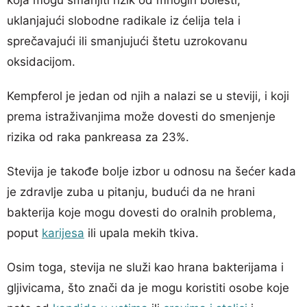
uklanjajući slobodne radikale iz ćelija tela i
sprečavajući ili smanjujući štetu uzrokovanu
oksidacijom.
Kempferol je jedan od njih a nalazi se u steviji, i koji
prema istraživanjima može dovesti do smenjenje
rizika od raka pankreasa za 23%.
Stevija je takođe bolje izbor u odnosu na šećer kada
je zdravlje zuba u pitanju, budući da ne hrani
bakterija koje mogu dovesti do oralnih problema,
poput
karijesa
ili upala mekih tkiva.
Osim toga, stevija ne služi kao hrana bakterijama i
gljivicama, što znači da je mogu koristiti osobe koje