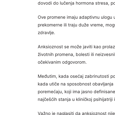
dovodi do lučenja hormona stresa, 
Ove promene imaju adaptivnu ulogu u 
prekomerne ili traju duže vreme, mogu
zdravlje.
Anksioznost se može javiti kao prola
životnih promena, bolesti ili neizvesn
očekivanim odgovorom.
Međutim, kada osećaj zabrinutosti pos
kada utiče na sposobnost obavljanja 
poremećaju, koji ima jasno definisane 
najčešćih stanja u kliničkoj psihijatriji i
Važno je naglasiti da anksioznost nije