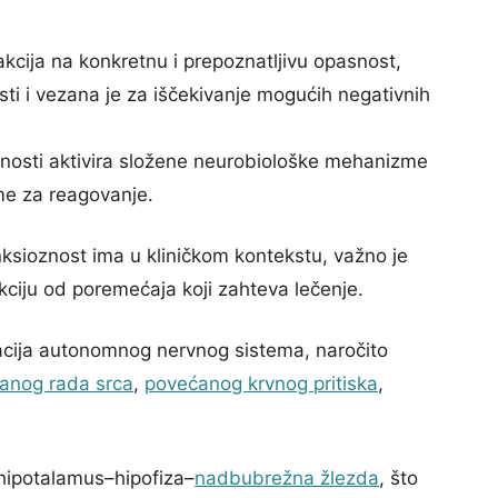
eakcija na konkretnu i prepoznatljivu opasnost,
i i vezana je za iščekivanje mogućih negativnih
snosti aktivira složene neurobiološke mehanizme
eme za reagovanje.
ksioznost ima u kliničkom kontekstu, važno je
kciju od poremećaja koji zahteva lečenje.
vacija autonomnog nervnog sistema, naročito
anog rada srca
,
povećanog krvnog pritiska
,
 hipotalamus–hipofiza–
nadbubrežna žlezda
, što