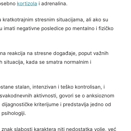
posebno
kortizola
i adrenalina.
kratkotrajnim stresnim situacijama, ali ako su
 imati negativne posledice po mentalno i fizičko
zna reakcija na stresne događaje, poput važnih
ih situacija, kada se smatra normalnim i
tane stalan, intenzivan i teško kontrolisan, i
svakodnevnih aktivnosti, govori se o anksioznom
dijagnostičke kriterijume i predstavlja jedno od
 psihologiji.
 znak slabosti karaktera niti nedostatka volje, već