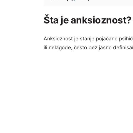
Šta je anksioznost?
Anksioznost je stanje pojačane psihičk
ili nelagode, često bez jasno definisan