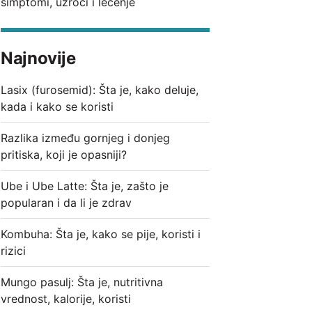
simptomi, uzroci i lečenje
Najnovije
Lasix (furosemid): Šta je, kako deluje,
kada i kako se koristi
Razlika između gornjeg i donjeg
pritiska, koji je opasniji?
Ube i Ube Latte: Šta je, zašto je
popularan i da li je zdrav
Kombuha: Šta je, kako se pije, koristi i
rizici
Mungo pasulj: Šta je, nutritivna
vrednost, kalorije, koristi