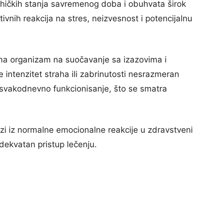
ihičkih stanja savremenog doba i obuhvata širok
tivnih reakcija na stres, neizvesnost i potencijalnu
ema organizam na suočavanje sa izazovima i
 intenzitet straha ili zabrinutosti nesrazmeran
ta svakodnevno funkcionisanje, što se smatra
zi iz normalne emocionalne reakcije u zdravstveni
dekvatan pristup lečenju.