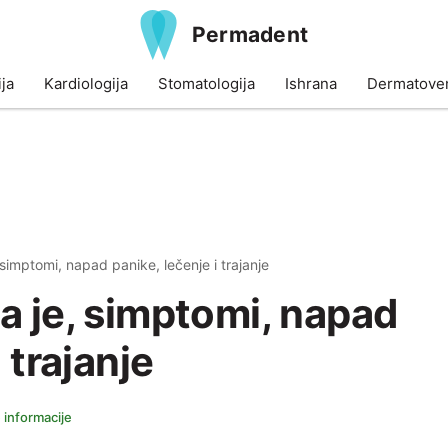
Permadent
ja
Kardiologija
Stomatologija
Ishrana
Dermatoven
 simptomi, napad panike, lečenje i trajanje
a je, simptomi, napad
 trajanje
 informacije