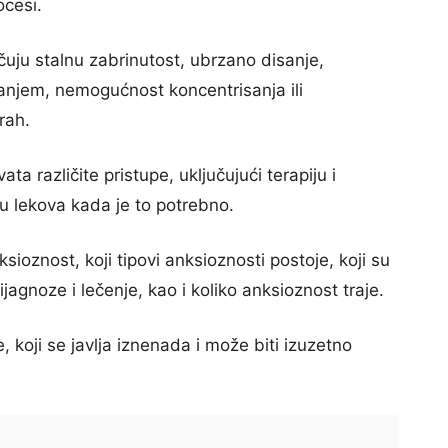
ocesi.
uju stalnu zabrinutost, ubrzano disanje,
anjem, nemogućnost koncentrisanja ili
rah.
 različite pristupe, uključujući terapiju i
u lekova kada je to potrebno.
ioznost, koji tipovi anksioznosti postoje, koji su
jagnoze i lečenje, kao i koliko anksioznost traje.
 koji se javlja iznenada i može biti izuzetno