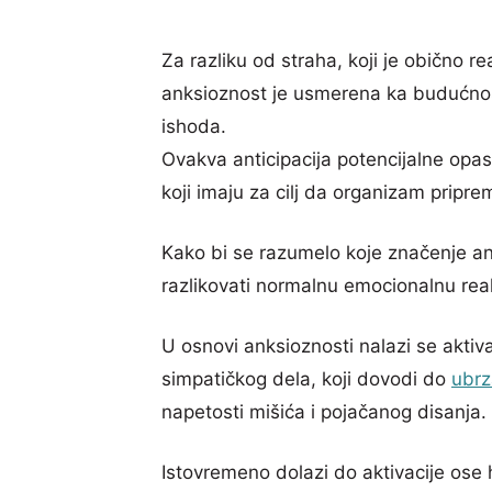
Za razliku od straha, koji je obično r
anksioznost je usmerena ka budućnost
ishoda.
Ovakva anticipacija potencijalne opa
koji imaju za cilj da organizam pripr
Kako bi se razumelo koje značenje an
razlikovati normalnu emocionalnu rea
U osnovi anksioznosti nalazi se akti
simpatičkog dela, koji dovodi do
ubrz
napetosti mišića i pojačanog disanja.
Istovremeno dolazi do aktivacije ose