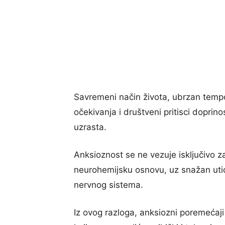
Savremeni način života, ubrzan tempo
očekivanja i društveni pritisci doprin
uzrasta.
Anksioznost se ne vezuje isključivo z
neurohemijsku osnovu, uz snažan utic
nervnog sistema.
Iz ovog razloga, anksiozni poremećaj