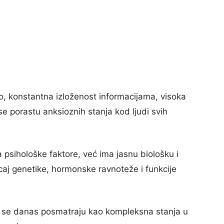
, konstantna izloženost informacijama, visoka
ose porastu anksioznih stanja kod ljudi svih
a psihološke faktore, već ima jasnu biološku i
aj genetike, hormonske ravnoteže i funkcije
i se danas posmatraju kao kompleksna stanja u