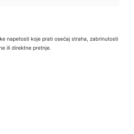
e napetosti koje prati osećaj straha, zabrinutosti
e ili direktne pretnje.