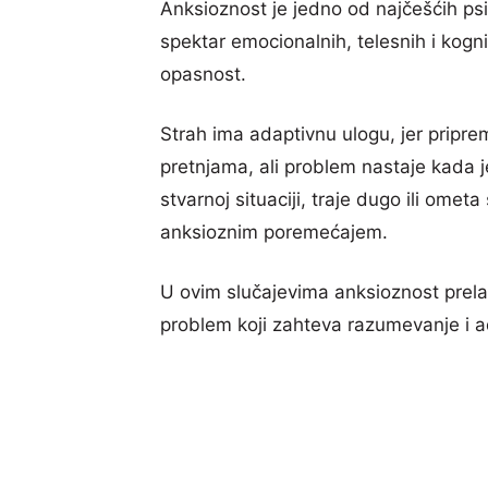
Anksioznost je jedno od najčešćih ps
spektar emocionalnih, telesnih i kogni
opasnost.
Strah ima adaptivnu ulogu, jer pripr
pretnjama, ali problem nastaje kada je
stvarnoj situaciji, traje dugo ili ome
anksioznim poremećajem.
U ovim slučajevima anksioznost prela
problem koji zahteva razumevanje i a