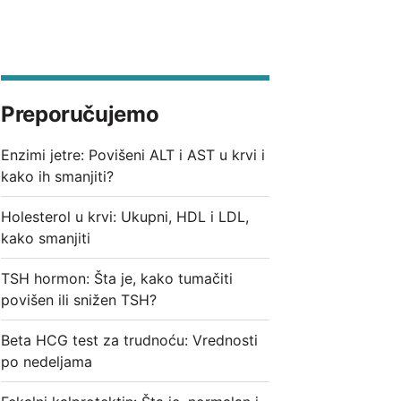
Preporučujemo
Enzimi jetre: Povišeni ALT i AST u krvi i
kako ih smanjiti?
Holesterol u krvi: Ukupni, HDL i LDL,
kako smanjiti
TSH hormon: Šta je, kako tumačiti
povišen ili snižen TSH?
Beta HCG test za trudnoću: Vrednosti
po nedeljama