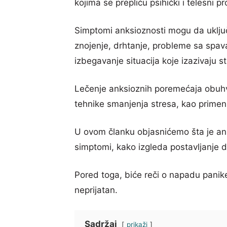
kojima se prepliću psihički i telesni pr
Simptomi anksioznosti mogu da uključ
znojenje, drhtanje, probleme sa spav
izbegavanje situacija koje izazivaju st
Lečenje anksioznih poremećaja obuhvata
tehnike smanjenja stresa, kao primen
U ovom članku objasnićemo šta je anks
simptomi, kako izgleda postavljanje di
Pored toga, biće reči o napadu panike,
neprijatan.
Sadržaj
prikaži