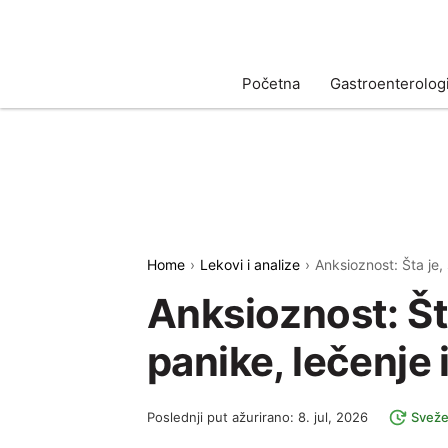
Početna
Gastroenterologi
Home
Lekovi i analize
Anksioznost: Šta je,
Anksioznost: Št
panike, lečenje i
Poslednji put ažurirano: 8. jul, 2026
Sveže