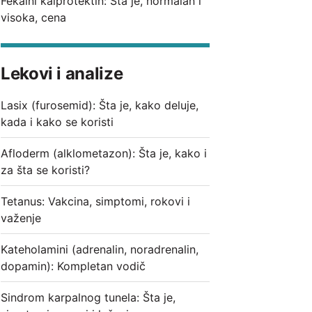
Fekalni kalprotektin: Šta je, normalan i
visoka, cena
Lekovi i analize
Lasix (furosemid): Šta je, kako deluje,
kada i kako se koristi
Afloderm (alklometazon): Šta je, kako i
za šta se koristi?
Tetanus: Vakcina, simptomi, rokovi i
važenje
Kateholamini (adrenalin, noradrenalin,
dopamin): Kompletan vodič
Sindrom karpalnog tunela: Šta je,