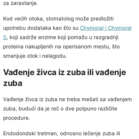
za zarastanje.
Kod većih otoka, stomatolog može predložiti
upotrebu dodataka kao što su
Chymoral i Chymoral
S
, koji sadrže enzime koji pomažu u razgradnji
proteina nakupljenih na operisanom mestu, što
smanjuje otok i nelagodu.
Vađenje živca iz zuba ili vađenje
zuba
Vađenje živca iz zuba ne treba mešati sa vađenjem
zuba, budući da je reč o dve potpuno različite
procedure.
Endodondski tretman, odnosno lečenje zuba ili