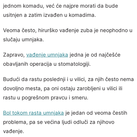
jednom komadu, već će najpre morati da bude
usitnjen a zatim izvađen u komadima.
Veoma često, hirurško vađenje zuba je neophodno u
slučaju umnjaka.
Zapravo,
vađenje umnjaka
jedna je od najčešće
obavljanih operacija u stomatologiji.
Budući da rastu poslednji i u vilici, za njih često nema
dovoljno mesta, pa oni ostaju zarobljeni u vilici ili
rastu u pogrešnom pravcu i smeru.
Bol tokom rasta umnjaka
je jedan od veoma čestih
problema, pa se većina ljudi odluči za njihovo
vađenje.