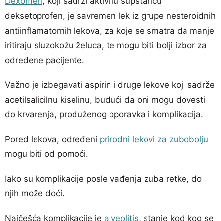
Dexomen
, koji sadrži aktivnu supstancu
deksetoprofen, je savremen lek iz grupe nesteroidnih
antiinflamatornih lekova, za koje se smatra da manje
iritiraju sluzokožu želuca, te mogu biti bolji izbor za
određene pacijente.
Važno je izbegavati aspirin i druge lekove koji sadrže
acetilsalicilnu kiselinu, budući da oni mogu dovesti
do krvarenja, produženog oporavka i komplikacija.
Pored lekova, određeni
prirodni lekovi za zubobolju
mogu biti od pomoći.
Iako su komplikacije posle vađenja zuba retke, do
njih može doći.
Najčešća komplikacije je
alveolitis
, stanje kod kog se