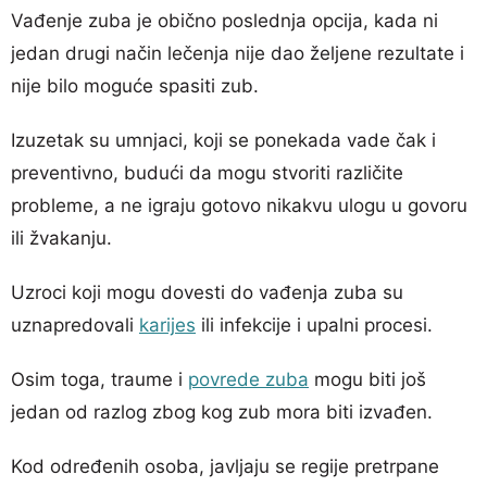
Vađenje zuba je obično poslednja opcija, kada ni
jedan drugi način lečenja nije dao željene rezultate i
nije bilo moguće spasiti zub.
Izuzetak su umnjaci, koji se ponekada vade čak i
preventivno, budući da mogu stvoriti različite
probleme, a ne igraju gotovo nikakvu ulogu u govoru
ili žvakanju.
Uzroci koji mogu dovesti do vađenja zuba su
uznapredovali
karijes
ili infekcije i upalni procesi.
Osim toga, traume i
povrede zuba
mogu biti još
jedan od razlog zbog kog zub mora biti izvađen.
Kod određenih osoba, javljaju se regije pretrpane