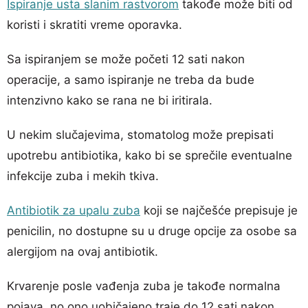
Ispiranje usta slanim rastvorom
takođe može biti od
koristi i skratiti vreme oporavka.
Sa ispiranjem se može početi 12 sati nakon
operacije, a samo ispiranje ne treba da bude
intenzivno kako se rana ne bi iritirala.
U nekim slučajevima, stomatolog može prepisati
upotrebu antibiotika, kako bi se sprečile eventualne
infekcije zuba i mekih tkiva.
Antibiotik za upalu zuba
koji se najčešće prepisuje je
penicilin, no dostupne su u druge opcije za osobe sa
alergijom na ovaj antibiotik.
Krvarenje posle vađenja zuba je takođe normalna
pojava, no ono uobičajeno traje do 12 sati nakon