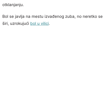
otklanjanju.
Bol se javlja na mestu izvađenog zuba, no neretko se
širi, uzrokujući
bol u vilici
.