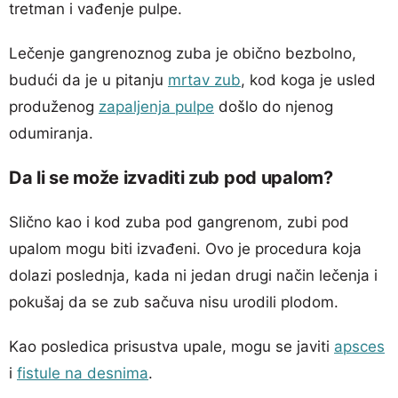
tretman i vađenje pulpe.
Lečenje gangrenoznog zuba je obično bezbolno,
budući da je u pitanju
mrtav zub
, kod koga je usled
produženog
zapaljenja pulpe
došlo do njenog
odumiranja.
Da li se može izvaditi zub pod upalom?
Slično kao i kod zuba pod gangrenom, zubi pod
upalom mogu biti izvađeni. Ovo je procedura koja
dolazi poslednja, kada ni jedan drugi način lečenja i
pokušaj da se zub sačuva nisu urodili plodom.
Kao posledica prisustva upale, mogu se javiti
apsces
i
fistule na desnima
.