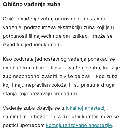
Obično vađenje zuba
Obično vađenje zuba, odnosno jednostavno
vađenje, podrazumeva ekstrakciju zuba koji je u
potpunosti ili najvećim delom iznikao, i može se
izvaditi u jednom komadu.
Kao podvrsta jednostavnog vađenja ponekad se
uvodi i termin komplikovano vađenje zuba, kada je
zub neophodno izvaditi iz više delova ili kod zuba
koji imaju nepravilan položaj ili su prisutna druga
stanja koja otežavaju proceduru.
Vađenje zuba obavlja se u
lokalnoj anesteziji
, i
samim tim je bezbolno, a dodatni komfor može se
postići upotrebom
kompjuterizovane anestezije
.