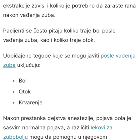
ekstrakcije zavisi i koliko je potrebno da zaraste rana
nakon vađenja zuba.
Pacijenti se često pitaju koliko traje bol posle
vađenja zuba, kao i koliko traje otok.
Uobičajene tegobe koje se mogu javiti
posle vađenja
zuba
uključuju:
Bol
Otok
Krvarenje
Nakon prestanka dejstva anestezije, pojava bola je
sasvim normalna pojava, a različiti
lekovi za
zubobolju
mogu da pomognu u njegovom