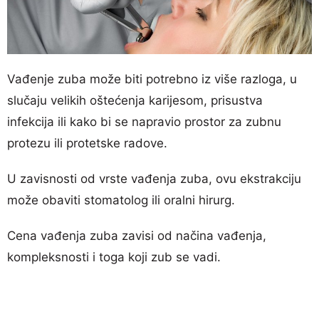
Vađenje zuba može biti potrebno iz više razloga, u
slučaju velikih oštećenja karijesom, prisustva
infekcija ili kako bi se napravio prostor za zubnu
protezu ili protetske radove.
U zavisnosti od vrste vađenja zuba, ovu ekstrakciju
može obaviti stomatolog ili oralni hirurg.
Cena vađenja zuba zavisi od načina vađenja,
kompleksnosti i toga koji zub se vadi.