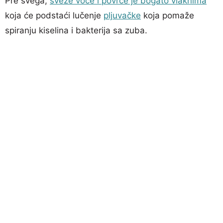
Pre svega,
sveže voće i povrće je bogato vlaknima
koja će podstaći lučenje
pljuvačke
koja pomaže
spiranju kiselina i bakterija sa zuba.