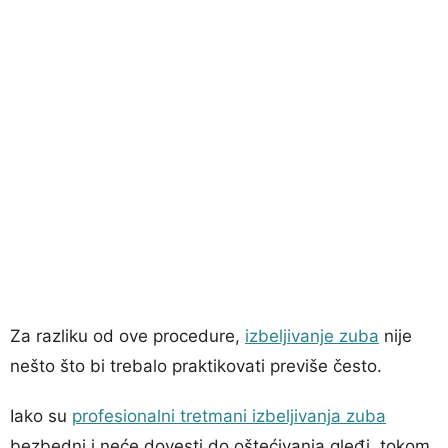
Za razliku od ove procedure,
izbeljivanje zuba
nije
nešto što bi trebalo praktikovati previše često.
Iako su
profesionalni tretmani izbeljivanja zuba
bezbedni i neće dovesti do oštećivanja gleđi, tokom