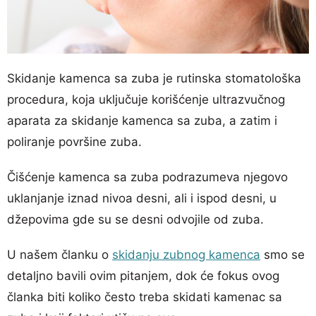
Skidanje kamenca sa zuba je rutinska stomatološka
procedura, koja uključuje korišćenje ultrazvučnog
aparata za skidanje kamenca sa zuba, a zatim i
poliranje površine zuba.
Čišćenje kamenca sa zuba podrazumeva njegovo
uklanjanje iznad nivoa desni, ali i ispod desni, u
džepovima gde su se desni odvojile od zuba.
U našem članku o
skidanju zubnog kamenca
smo se
detaljno bavili ovim pitanjem, dok će fokus ovog
članka biti koliko često treba skidati kamenac sa