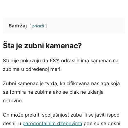
Sadržaj
prikaži
Šta je zubni kamenac?
Studije pokazuju da 68% odraslih ima kamenac na
zubima u određenoj meri.
Zubni kamenac je tvrda, kalcifikovana naslaga koja
se formira na zubima ako se plak ne uklanja
redovno.
On može prekriti spoljašnjost zuba ili se javiti ispod
desni, u
parodontalnim džepovima
gde su se desni