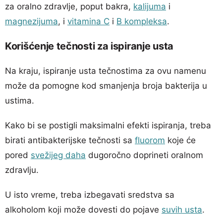
za oralno zdravlje, poput bakra,
kalijuma
i
magnezijuma
, i
vitamina C
i
B kompleksa
.
Korišćenje tečnosti za ispiranje usta
Na kraju, ispiranje usta tečnostima za ovu namenu
može da pomogne kod smanjenja broja bakterija u
ustima.
Kako bi se postigli maksimalni efekti ispiranja, treba
birati antibakterijske tečnosti sa
fluorom
koje će
pored
svežijeg daha
dugoročno doprineti oralnom
zdravlju.
U isto vreme, treba izbegavati sredstva sa
alkoholom koji može dovesti do pojave
suvih usta
.