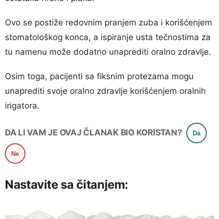
Ovo se postiže redovnim pranjem zuba i korišćenjem
stomatološkog konca, a ispiranje usta tečnostima za
tu namenu može dodatno unaprediti oralno zdravlje.
Osim toga, pacijenti sa fiksnim protezama mogu
unaprediti svoje oralno zdravlje korišćenjem oralnih
irigatora.
DA LI VAM JE OVAJ ČLANAK BIO KORISTAN?
Da
Ne
Nastavite sa čitanjem: