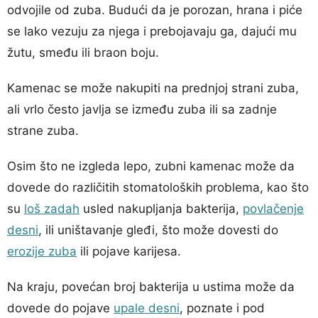
odvojile od zuba. Budući da je porozan, hrana i piće
se lako vezuju za njega i prebojavaju ga, dajući mu
žutu, smeđu ili braon boju.
Kamenac se može nakupiti na prednjoj strani zuba,
ali vrlo često javlja se između zuba ili sa zadnje
strane zuba.
Osim što ne izgleda lepo, zubni kamenac može da
dovede do različitih stomatoloških problema, kao što
su
loš zadah
usled nakupljanja bakterija,
povlačenje
desni
, ili uništavanje gleđi, što može dovesti do
erozije zuba
ili pojave karijesa.
Na kraju, povećan broj bakterija u ustima može da
dovede do pojave
upale desni
, poznate i pod