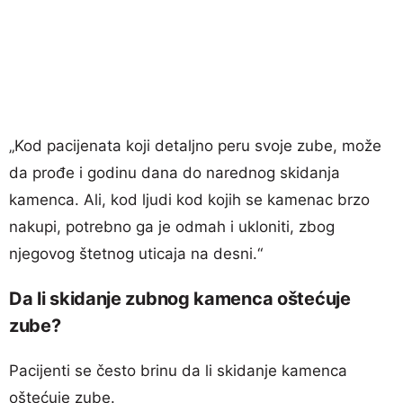
„Kod pacijenata koji detaljno peru svoje zube, može
da prođe i godinu dana do narednog skidanja
kamenca. Ali, kod ljudi kod kojih se kamenac brzo
nakupi, potrebno ga je odmah i ukloniti, zbog
njegovog štetnog uticaja na desni.“
Da li skidanje zubnog kamenca oštećuje
zube?
Pacijenti se često brinu da li skidanje kamenca
oštećuje zube.