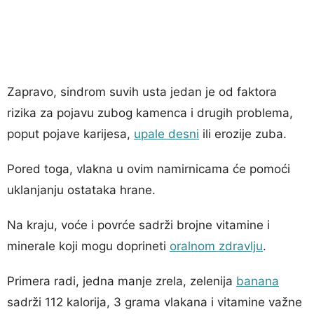
Zapravo, sindrom suvih usta jedan je od faktora
rizika za pojavu zubog kamenca i drugih problema,
poput pojave karijesa,
upale desni
ili erozije zuba.
Pored toga, vlakna u ovim namirnicama će pomoći
uklanjanju ostataka hrane.
Na kraju, voće i povrće sadrži brojne vitamine i
minerale koji mogu doprineti
oralnom zdravlju
.
Primera radi, jedna manje zrela, zelenija
banana
sadrži 112 kalorija, 3 grama vlakana i vitamine važne