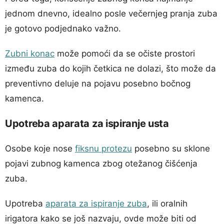
jednom dnevno, idealno posle večernjeg pranja zuba
je gotovo podjednako važno.
Zubni konac
može pomoći da se očiste prostori
između zuba do kojih četkica ne dolazi, što može da
preventivno deluje na pojavu posebno bočnog
kamenca.
Upotreba aparata za ispiranje usta
Osobe koje nose
fiksnu protezu
posebno su sklone
pojavi zubnog kamenca zbog otežanog čišćenja
zuba.
Upotreba
aparata za ispiranje zuba
, ili oralnih
irigatora kako se još nazvaju, ovde može biti od