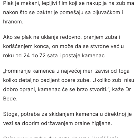
Plak je mekani, lepljivi film koji se nakuplja na zubima
nakon što se bakterije pomešaju sa pljuvačkom i
hranom.
Ako se plak ne uklanja redovno, pranjem zuba i
korišćenjem konca, on može da se stvrdne već u
roku od 24 do 72 sata i postaje kamenac.
„Formiranje kamenca u najvećoj meri zavisi od toga
koliko detaljno pacijent opere zube. Ukoliko zubi nisu
dobro oprani, kamenac će se brzo stvoriti.“, kaže Dr
Bede.
Stoga, potreba za skidanjem kamenca u direktnoj je
vezi sa dobrim održavanjem oralne higijene.