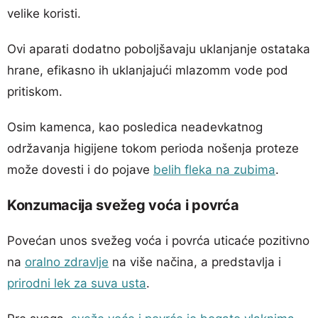
velike koristi.
Ovi aparati dodatno poboljšavaju uklanjanje ostataka
hrane, efikasno ih uklanjajući mlazomm vode pod
pritiskom.
Osim kamenca, kao posledica neadevkatnog
održavanja higijene tokom perioda nošenja proteze
može dovesti i do pojave
belih fleka na zubima
.
Konzumacija svežeg voća i povrća
Povećan unos svežeg voća i povrća uticaće pozitivno
na
oralno zdravlje
na više načina, a predstavlja i
prirodni lek za suva usta
.