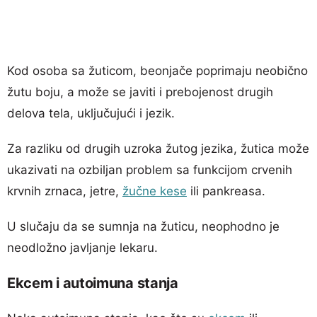
Kod osoba sa žuticom, beonjače poprimaju neobično
žutu boju, a može se javiti i prebojenost drugih
delova tela, uključujući i jezik.
Za razliku od drugih uzroka žutog jezika, žutica može
ukazivati na ozbiljan problem sa funkcijom crvenih
krvnih zrnaca, jetre,
žučne kese
ili pankreasa.
U slučaju da se sumnja na žuticu, neophodno je
neodložno javljanje lekaru.
Ekcem i autoimuna stanja