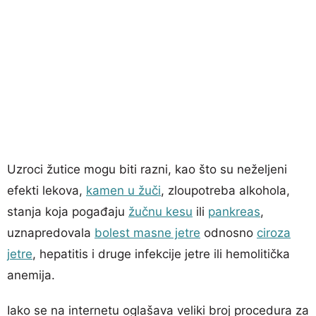
Uzroci žutice mogu biti razni, kao što su neželjeni
efekti lekova,
kamen u žuči
, zloupotreba alkohola,
stanja koja pogađaju
žučnu kesu
ili
pankreas
,
uznapredovala
bolest masne jetre
odnosno
ciroza
jetre
, hepatitis i druge infekcije jetre ili hemolitička
anemija.
Iako se na internetu oglašava veliki broj procedura za