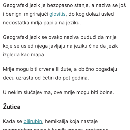
Geografski jezik je bezopasno stanje, a naziva se još
i benigni migrirajući
glositis
, do kog dolazi usled
nedostatka mrlja papila na jeziku.
Geografski jezik se ovako naziva budući da mrlje
koje se usled njega javljaju na jeziku čine da jezik
izgleda kao mapa.
Mrlje mogu biti crvene ili žute, a obično pogađaju
decu uzrasta od četiri do pet godina.
U nekim slučajevima, ove mrlje mogu biti bolne.
Žutica
Kada se
bilirubin
, hemikalija koja nastaje
razgradnjom crvenih krvnih zrnaca, preterano