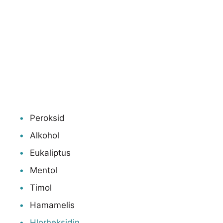
Peroksid
Alkohol
Eukaliptus
Mentol
Timol
Hamamelis
Hlorheksidin