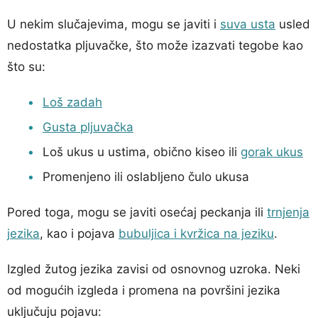
U nekim slučajevima, mogu se javiti i
suva usta
usled
nedostatka pljuvačke, što može izazvati tegobe kao
što su:
Loš zadah
Gusta pljuvačka
Loš ukus u ustima, obično kiseo ili
gorak ukus
Promenjeno ili oslabljeno čulo ukusa
Pored toga, mogu se javiti osećaj peckanja ili
trnjenja
jezika
, kao i pojava
bubuljica i kvržica na jeziku
.
Izgled žutog jezika zavisi od osnovnog uzroka. Neki
od mogućih izgleda i promena na površini jezika
uključuju pojavu: