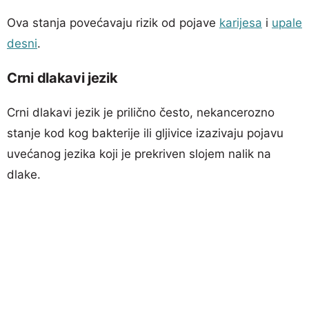
Ova stanja povećavaju rizik od pojave
karijesa
i
upale
desni
.
Crni dlakavi jezik
Crni dlakavi jezik je prilično često, nekancerozno
stanje kod kog bakterije ili gljivice izazivaju pojavu
uvećanog jezika koji je prekriven slojem nalik na
dlake.