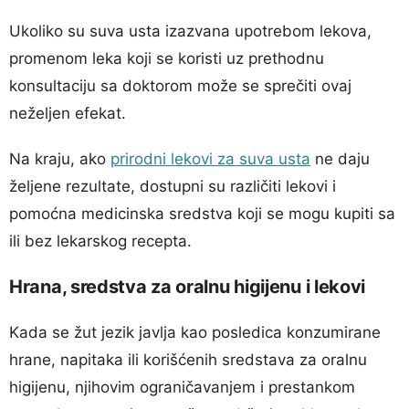
Ukoliko su suva usta izazvana upotrebom lekova,
promenom leka koji se koristi uz prethodnu
konsultaciju sa doktorom može se sprečiti ovaj
neželjen efekat.
Na kraju, ako
prirodni lekovi za suva usta
ne daju
željene rezultate, dostupni su različiti lekovi i
pomoćna medicinska sredstva koji se mogu kupiti sa
ili bez lekarskog recepta.
Hrana, sredstva za oralnu higijenu i lekovi
Kada se žut jezik javlja kao posledica konzumirane
hrane, napitaka ili korišćenih sredstava za oralnu
higijenu, njihovim ograničavanjem i prestankom