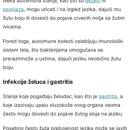
Neka autoimuna stanja, kao što su
ekcem
ili
psorijaza
, mogu uticati i na izgled jezika, dajući mu
žutu boju ili dovesti do pojave crvenih mrlja sa žutim
ivicama.
Pored toga, autoimune bolesti oslabljuju imunološki
sistem tela, što bakterijama omogućava se
prerazmnože u ustima, dajući jeziku neobično žutu
boju.
Infekcije želuca i gastritis
Stanja koja pogađaju želudac, kao što je
gastritis
, a
koje izazivaju upalu sluzokože ovog organa veoma
često mogu dovesti do pojave žutog sloja na jeziku.
Posebno često žuta prebojenost jezika može se javiti