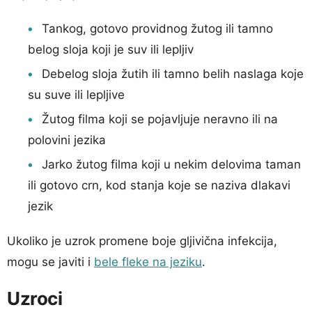
Tankog, gotovo providnog žutog ili tamno
belog sloja koji je suv ili lepljiv
Debelog sloja žutih ili tamno belih naslaga koje
su suve ili lepljive
Žutog filma koji se pojavljuje neravno ili na
polovini jezika
Jarko žutog filma koji u nekim delovima taman
ili gotovo crn, kod stanja koje se naziva dlakavi
jezik
Ukoliko je uzrok promene boje gljivična infekcija,
mogu se javiti i
bele fleke na jeziku
.
Uzroci