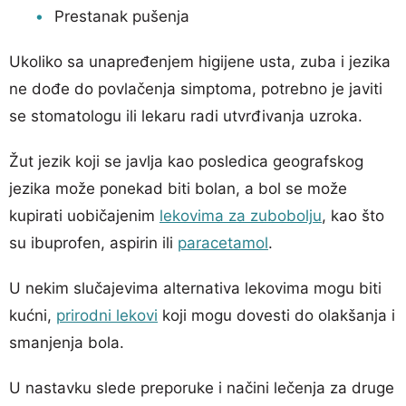
Prestanak pušenja
Ukoliko sa unapređenjem higijene usta, zuba i jezika
ne dođe do povlačenja simptoma, potrebno je javiti
se stomatologu ili lekaru radi utvrđivanja uzroka.
Žut jezik koji se javlja kao posledica geografskog
jezika može ponekad biti bolan, a bol se može
kupirati uobičajenim
lekovima za zubobolju
, kao što
su ibuprofen, aspirin ili
paracetamol
.
U nekim slučajevima alternativa lekovima mogu biti
kućni,
prirodni lekovi
koji mogu dovesti do olakšanja i
smanjenja bola.
U nastavku slede preporuke i načini lečenja za druge