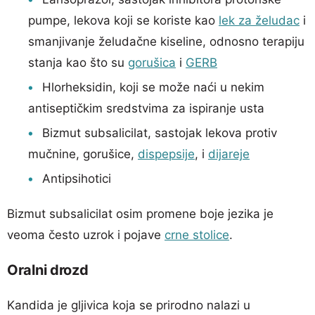
pumpe, lekova koji se koriste kao
lek za želudac
i
smanjivanje želudačne kiseline, odnosno terapiju
stanja kao što su
gorušica
i
GERB
Hlorheksidin, koji se može naći u nekim
antiseptičkim sredstvima za ispiranje usta
Bizmut subsalicilat, sastojak lekova protiv
mučnine, gorušice,
dispepsije
, i
dijareje
Antipsihotici
Bizmut subsalicilat osim promene boje jezika je
veoma često uzrok i pojave
crne stolice
.
Oralni drozd
Kandida je gljivica koja se prirodno nalazi u