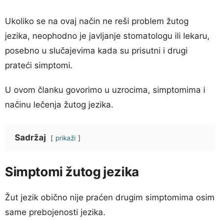
Ukoliko se na ovaj način ne reši problem žutog
jezika, neophodno je javljanje stomatologu ili lekaru,
posebno u slučajevima kada su prisutni i drugi
prateći simptomi.
U ovom članku govorimo u uzrocima, simptomima i
načinu lečenja žutog jezika.
Sadržaj
prikaži
Simptomi žutog jezika
Žut jezik obično nije praćen drugim simptomima osim
same prebojenosti jezika.