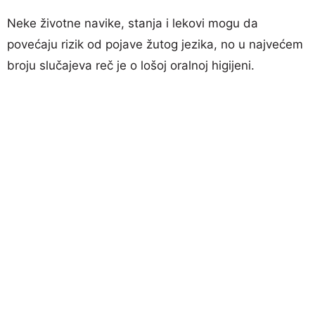
Neke životne navike, stanja i lekovi mogu da
povećaju rizik od pojave žutog jezika, no u najvećem
broju slučajeva reč je o lošoj oralnoj higijeni.