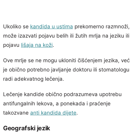
Ukoliko se
kandida u ustima
prekomerno razmnoži,
može izazvati pojavu belih ili žutih mrlja na jeziku ili
pojavu
lišaja na koži
.
Ove mrlje se ne mogu ukloniti čišćenjem jezika, već
je obično potrebno javljanje doktoru ili stomatologu
radi adekvatnog lečenja.
Lečenje kandide obično podrazumeva upotrebu
antifungalnih lekova, a ponekada i praćenje
takozvane
anti kandida dijete
.
Geografski jezik