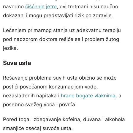
navodno
čišćenje jetre
, ovi tretmani nisu naučno
dokazani i mogu predstavljati rizik po zdravlje.
Lečenjem primarnog stanja uz adekvatnu terapiju
pod nadzorom doktora rešiće se i problem žutog
jezika.
Suva usta
Rešavanje problema suvih usta obično se može
postići povećanom konzumacijom vode,
nezaslađenih napitaka i
hrane bogate vlaknima
, a
posebno svežeg voća i povrća.
Pored toga, izbegavanje kofeina, duvana i alkohola
smanjiće osećaj suvoće usta.