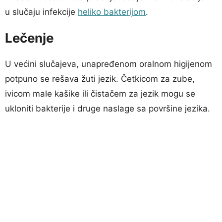
u slučaju infekcije
heliko bakterijom
.
Lečenje
U većini slučajeva, unapređenom oralnom higijenom
potpuno se rešava žuti jezik. Četkicom za zube,
ivicom male kašike ili čistačem za jezik mogu se
ukloniti bakterije i druge naslage sa površine jezika.