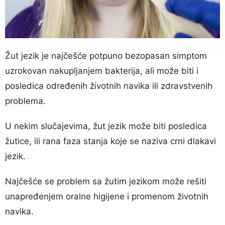
Žut jezik je najčešće potpuno bezopasan simptom
uzrokovan nakupljanjem bakterija, ali može biti i
posledica određenih životnih navika ili zdravstvenih
problema.
U nekim slučajevima, žut jezik može biti posledica
žutice, ili rana faza stanja koje se naziva crni dlakavi
jezik.
Najčešće se problem sa žutim jezikom može rešiti
unapređenjem oralne higijene i promenom životnih
navika.