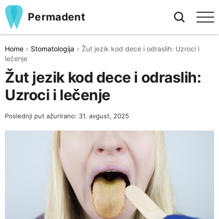
Permadent
Home
Stomatologija
Žut jezik kod dece i odraslih: Uzroci i
lečenje
Žut jezik kod dece i odraslih:
Uzroci i lečenje
Poslednji put ažurirano: 31. avgust, 2025