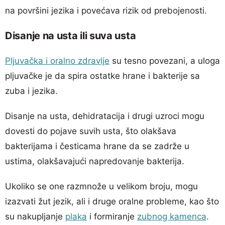
na površini jezika i povećava rizik od prebojenosti.
Disanje na usta ili suva usta
Pljuvačka i oralno zdravlje
su tesno povezani, a uloga
pljuvačke je da spira ostatke hrane i bakterije sa
zuba i jezika.
Disanje na usta, dehidratacija i drugi uzroci mogu
dovesti do pojave suvih usta, što olakšava
bakterijama i česticama hrane da se zadrže u
ustima, olakšavajući napredovanje bakterija.
Ukoliko se one razmnože u velikom broju, mogu
izazvati žut jezik, ali i druge oralne probleme, kao što
su nakupljanje
plaka
i formiranje
zubnog kamenca
.