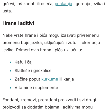
grčevi, loš zadah ili osećaj
peckanja
i gorenja jezika i
usta.
Hrana i aditivi
Neke vrste hrane i pića mogu izazvati privremenu
promenu boje jezika, uključujući i žutu ili oker boju
jezika. Primeri ovih hrana i pića uključuju:
Kafu i čaj
Slatkiše i grickalice
Začine poput
kurkume
ili karija
Vitamine i suplemente
Fondani, kremovi, prerađeni proizvodi i svi drugi
proizvodi sa dodatim bojama i aditivima mogu