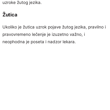
uzroke žutog jezika.
Žutica
Ukoliko je žutica uzrok pojave žutog jezika, pravilno i
pravovremeno lečenje je izuzetno važno, i
neophodna je poseta i nadzor lekara.