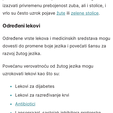
izazvati privremenu prebojenost zuba, ali i stolice, i
vrlo su često uzrok pojave
žute
ili
zelene stolice
.
Određeni lekovi
Određene vrste lekova i medicinskih sredstava mogu
dovesti do promene boje jezika i povećati šansu za
razvoj žutog jezika.
Povećanu verovatnoću od žutog jezika mogu
uzrokovati lekovi kao što su:
Lekovi za dijabetes
Lekovi za razređivanje krvi
Antibiotici
Lansoprazol, sastojak inhibitora protonske