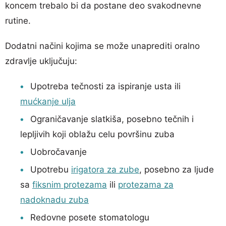
koncem trebalo bi da postane deo svakodnevne
rutine.
Dodatni načini kojima se može unaprediti oralno
zdravlje uključuju:
Upotreba tečnosti za ispiranje usta ili
mućkanje ulja
Ograničavanje slatkiša, posebno tečnih i
lepljivih koji oblažu celu površinu zuba
Uobročavanje
Upotrebu
irigatora za zube
, posebno za ljude
sa
fiksnim protezama
ili
protezama za
nadoknadu zuba
Redovne posete stomatologu